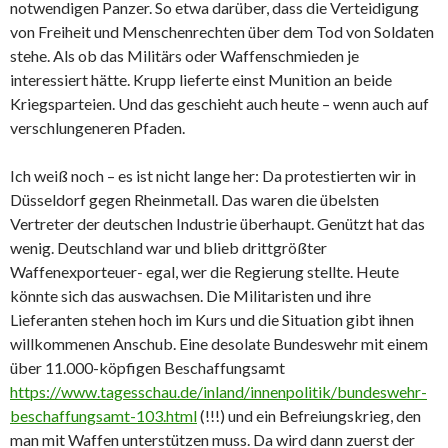
notwendigen Panzer. So etwa darüber, dass die Verteidigung
von Freiheit und Menschenrechten über dem Tod von Soldaten
stehe. Als ob das Militärs oder Waffenschmieden je
interessiert hätte. Krupp lieferte einst Munition an beide
Kriegsparteien. Und das geschieht auch heute – wenn auch auf
verschlungeneren Pfaden.
Ich weiß noch – es ist nicht lange her: Da protestierten wir in
Düsseldorf gegen Rheinmetall. Das waren die übelsten
Vertreter der deutschen Industrie überhaupt. Genützt hat das
wenig. Deutschland war und blieb drittgrößter
Waffenexporteuer- egal, wer die Regierung stellte. Heute
könnte sich das auswachsen. Die Militaristen und ihre
Lieferanten stehen hoch im Kurs und die Situation gibt ihnen
willkommenen Anschub. Eine desolate Bundeswehr mit einem
über 11.000-köpfigen Beschaffungsamt
https://www.tagesschau.de/inland/innenpolitik/bundeswehr-
beschaffungsamt-103.html
(!!!) und ein Befreiungskrieg, den
man mit Waffen unterstützen muss. Da wird dann zuerst der