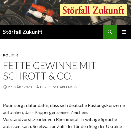
Suchen
Störfall Zukunft
ZUM
PRIMÄR
INHALT
MENÜ
SPRINGEN
POLITIK
FETTE GEWINNE MIT
SCHROTT & CO.
27. MÄRZ 2023
ULRICH SCHARFENORTH
Putin sorgt dafür dafür, dass sich deutsche Rüstungskonzerne
aufblähen, dass Papperger, seines Zeichens
Vorstandvorsitzender von Rheinmetall irrwitzige Sprüche
ablassen kann. So etwa zur Zahl der für den Sieg der Ukraine