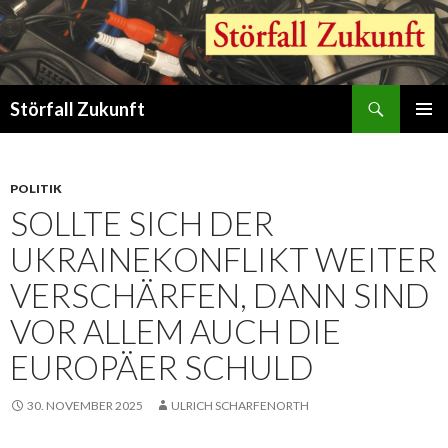
Suchen
Störfall Zukunft
ZUM
PRIMÄR
INHALT
MENÜ
SPRINGEN
POLITIK
SOLLTE SICH DER
UKRAINEKONFLIKT WEITER
VERSCHÄRFEN, DANN SIND
VOR ALLEM AUCH DIE
EUROPÄER SCHULD
30. NOVEMBER 2025
ULRICH SCHARFENORTH