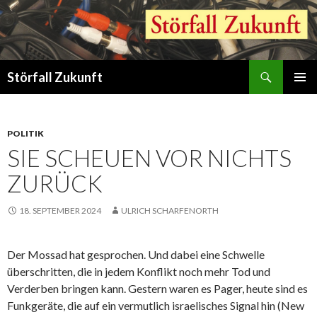
Suchen
Störfall Zukunft
ZUM
PRIMÄR
INHALT
MENÜ
SPRINGEN
POLITIK
SIE SCHEUEN VOR NICHTS
ZURÜCK
18. SEPTEMBER 2024
ULRICH SCHARFENORTH
Der Mossad hat gesprochen. Und dabei eine Schwelle
überschritten, die in jedem Konflikt noch mehr Tod und
Verderben bringen kann. Gestern waren es Pager, heute sind es
Funkgeräte, die auf ein vermutlich israelisches Signal hin (New