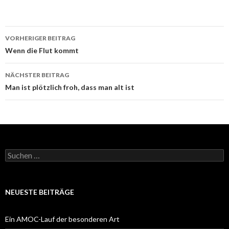
Beitrags-
VORHERIGER BEITRAG
Navigation
Wenn die Flut kommt
NÄCHSTER BEITRAG
Man ist plötzlich froh, dass man alt ist
Suchen
nach:
NEUESTE BEITRÄGE
Ein AMOC-Lauf der besonderen Art