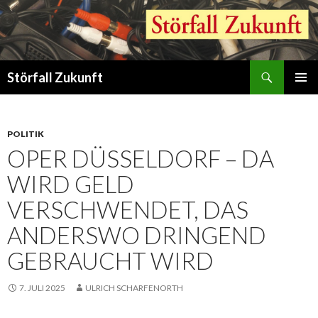
Suchen
Störfall Zukunft
ZUM
PRIMÄR
INHALT
MENÜ
SPRINGEN
POLITIK
OPER DÜSSELDORF – DA
WIRD GELD
VERSCHWENDET, DAS
ANDERSWO DRINGEND
GEBRAUCHT WIRD
7. JULI 2025
ULRICH SCHARFENORTH