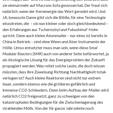
sie einmal mehr auf Macrons Sofa gesessen hat.
Der
freut sich
natürlich, wenn der Kernenergie das Wort geredet wird. Und
JA, bewusste Dame gibt sich die Blöße, für eine Technologie
einzutreten, die – ob nun kleiner oder doch gleichbedeutend –
den Erfahrungen aus Tschernobyl und Fukushima* Hohn
spricht. Denn auch kleine Atommailer – nur eines ist bereits in
China in Betrieb – sind ohne Wenn und Aber Instrumente der
Hölle. Umso entsetzter muss man sein, wenn diese
Smal
Modular Reactors
(SMR)
auch von anderer Seite befürwortet, ja
als ökologische Lösung für das Energieproblem der Zukunft
propagiert werden. Was reitet solche Leute, die doch wissen
müssten, dass ihre Zuweisung Richtung Nachhaltigkeit totak
verlogen ist? Auch kleine Reaktoren sind nicht nur extrem
teuer, sondern ebenso wie die größeren gefährlich und
immense CO2-Schleudern. Denn beim Aufbau der Mailer wird
natürlich CO2 freigesetzt, ganz zu schweigen von den
katastrophalen Bedingungen für die Zwischenlagerung des
strahlenden Mülls. Von der für ganze Jahrzehnte noch