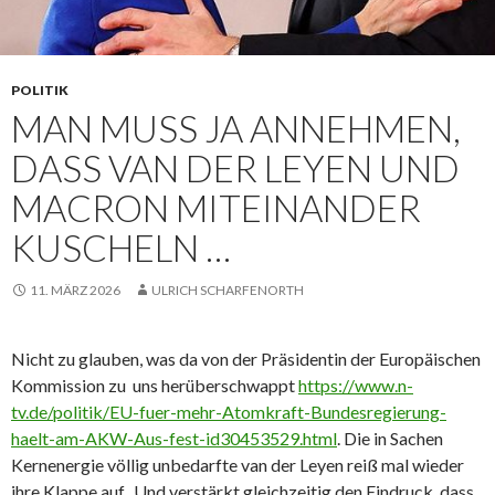
POLITIK
MAN MUSS JA ANNEHMEN,
DASS VAN DER LEYEN UND
MACRON MITEINANDER
KUSCHELN …
11. MÄRZ 2026
ULRICH SCHARFENORTH
Nicht zu glauben, was da von der Präsidentin der Europäischen
Kommission zu uns herüberschwappt
https://www.n-
tv.de/politik/EU-fuer-mehr-Atomkraft-Bundesregierung-
haelt-am-AKW-Aus-fest-id30453529.html
. Die in Sachen
Kernenergie völlig unbedarfte van der Leyen reiß mal wieder
ihre Klappe auf. Und verstärkt gleichzeitig den Eindruck, dass