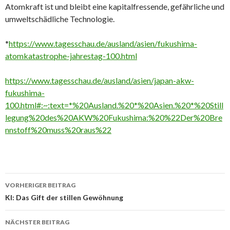
Atomkraft ist und bleibt eine kapitalfressende, gefährliche und
umweltschädliche Technologie.
*
https://www.tagesschau.de/ausland/asien/fukushima-
atomkatastrophe-jahrestag-100.html
https://www.tagesschau.de/ausland/asien/japan-akw-
fukushima-
100.html#:~:text=*%20Ausland.%20*%20Asien.%20*%20Still
legung%20des%20AKW%20Fukushima:%20%22Der%20Bre
nnstoff%20muss%20raus%22
Beitrags-
VORHERIGER BEITRAG
Navigation
KI: Das Gift der stillen Gewöhnung
NÄCHSTER BEITRAG