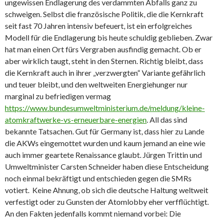
ungewissen Endlagerung des verdammten Abfalls ganz zu
schweigen. Selbst die französische Politik, die die Kernkraft
seit fast 70 Jahren intensiv befeuert, ist ein erfolgreiches
Modell für die Endlagerung bis heute schuldig geblieben. Zwar
hat man einen Ort fürs Vergraben ausfindig gemacht. Ob er
aber wirklich taugt, steht in den Sternen. Richtig bleibt, dass
die Kernkraft auch in ihrer „verzwergten“ Variante gefährlich
und teuer bleibt, und den weltweiten Energiehunger nur
marginal zu befriedigen vermag
https://www.bundesumweltministerium.de/meldung/kleine-
atomkraftwerke-vs-erneuerbare-energien
. All das sind
bekannte Tatsachen. Gut für Germany ist, dass hier zu Lande
die AKWs eingemottet wurden und kaum jemand an eine wie
auch immer geartete Renaissance glaubt. Jürgen Trittin und
Umweltminister Carsten Schneider haben diese Entscheidung
noch einmal bekräftigt und entschieden gegen die SMRs
votiert. Keine Ahnung, ob sich die deutsche Haltung weltweit
verfestigt oder zu Gunsten der Atomlobby eher verfflüchtigt.
An den Fakten jedenfalls kommt niemand vorbei: Die