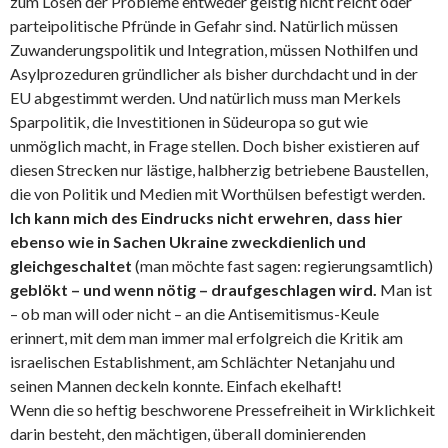
zum Lösen der Probleme entweder geistig nicht reicht oder
parteipolitische Pfründe in Gefahr sind. Natürlich müssen
Zuwanderungspolitik und Integration, müssen Nothilfen und
Asylprozeduren gründlicher als bisher durchdacht und in der
EU abgestimmt werden. Und natürlich muss man Merkels
Sparpolitik, die Investitionen in Südeuropa so gut wie
unmöglich macht, in Frage stellen. Doch bisher existieren auf
diesen Strecken nur lästige, halbherzig betriebene Baustellen,
die von Politik und Medien mit Worthülsen befestigt werden.
Ich kann mich des Eindrucks nicht erwehren, dass hier
ebenso wie in Sachen Ukraine zweckdienlich und
gleichgeschaltet
(man möchte fast sagen: regierungsamtlich)
geblökt – und wenn nötig – draufgeschlagen wird.
Man ist
– ob man will oder nicht – an die Antisemitismus-Keule
erinnert, mit dem man immer mal erfolgreich die Kritik am
israelischen Establishment, am Schlächter Netanjahu und
seinen Mannen deckeln konnte. Einfach ekelhaft!
Wenn die so heftig beschworene Pressefreiheit in Wirklichkeit
darin besteht, den mächtigen, überall dominierenden