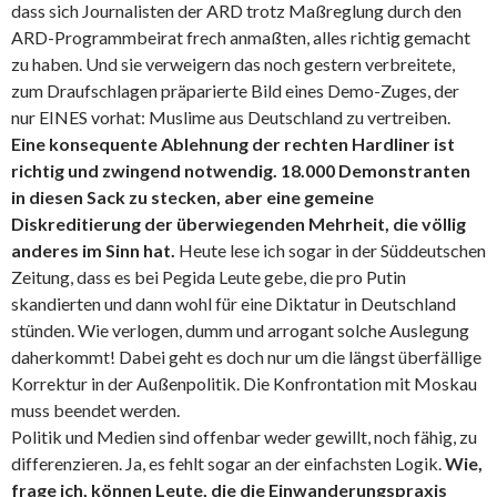
dass sich Journalisten der ARD trotz Maßreglung durch den
ARD-Programmbeirat frech anmaßten, alles richtig gemacht
zu haben. Und sie verweigern das noch gestern verbreitete,
zum Draufschlagen präparierte Bild eines Demo-Zuges, der
nur EINES vorhat: Muslime aus Deutschland zu vertreiben.
Eine konsequente Ablehnung der rechten Hardliner ist
richtig und zwingend notwendig. 18.000 Demonstranten
in diesen Sack zu stecken, aber eine gemeine
Diskreditierung der überwiegenden Mehrheit, die völlig
anderes im Sinn hat.
Heute lese ich sogar in der Süddeutschen
Zeitung, dass es bei Pegida Leute gebe, die pro Putin
skandierten und dann wohl für eine Diktatur in Deutschland
stünden. Wie verlogen, dumm und arrogant solche Auslegung
daherkommt! Dabei geht es doch nur um die längst überfällige
Korrektur in der Außenpolitik. Die Konfrontation mit Moskau
muss beendet werden.
Politik und Medien sind offenbar weder gewillt, noch fähig, zu
differenzieren. Ja, es fehlt sogar an der einfachsten Logik.
Wie,
frage ich, können Leute, die die Einwanderungspraxis