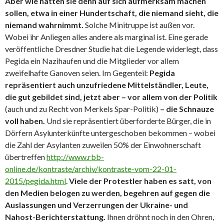
Aber wie hätten sie denn auf sich aufmerksam machen
sollen, etwa in einer Hundertschaft, die niemand sieht, die
niemand wahrnimmt.
Solche Minitruppe ist außen vor.
Wobei ihr Anliegen alles andere als marginal ist. Eine gerade
veröffentliche Dresdner Studie hat die Legende widerlegt, dass
Pegida ein Nazihaufen und die Mitglieder vor allem
zweifelhafte Ganoven seien. Im Gegenteil:
Pegida
repräsentiert auch unzufriedene Mittelständler, Leute,
die gut gebildet sind, jetzt aber – vor allem von der Politik
(auch und zu Recht von Merkels Spar-Politik)
– die Schnauze
voll haben.
Und sie repräsentiert überforderte Bürger, die in
Dörfern Asylunterkünfte untergeschoben bekommen – wobei
die Zahl der Asylanten zuweilen 50% der Einwohnerschaft
übertreffen
http://www.rbb-
online.de/kontraste/archiv/kontraste-vom-22-01-
2015/pegida.html
.
Viele der Protestler haben es satt, von
den Medien belogen zu werden, begehren auf gegen die
Auslassungen und Verzerrungen der Ukraine- und
Nahost-Berichterstattung.
Ihnen dröhnt noch in den Ohren,