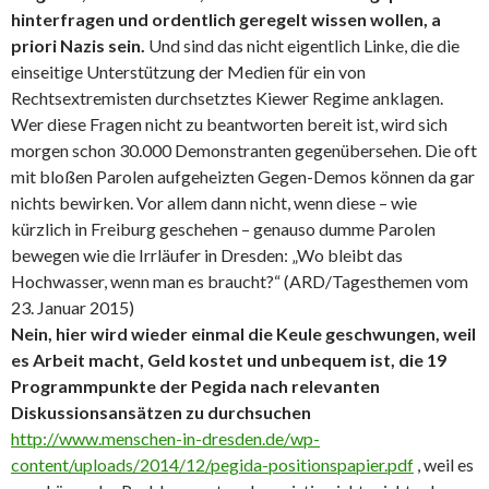
hinterfragen und ordentlich geregelt wissen wollen, a
priori Nazis sein.
Und sind das nicht eigentlich Linke, die die
einseitige Unterstützung der Medien für ein von
Rechtsextremisten durchsetztes Kiewer Regime anklagen.
Wer diese Fragen nicht zu beantworten bereit ist, wird sich
morgen schon 30.000 Demonstranten gegenübersehen. Die oft
mit bloßen Parolen aufgeheizten Gegen-Demos können da gar
nichts bewirken. Vor allem dann nicht, wenn diese – wie
kürzlich in Freiburg geschehen – genauso dumme Parolen
bewegen wie die Irrläufer in Dresden: „Wo bleibt das
Hochwasser, wenn man es braucht?“ (ARD/Tagesthemen vom
23. Januar 2015)
Nein, hier wird wieder einmal die Keule geschwungen, weil
es Arbeit macht, Geld kostet und unbequem ist, die 19
Programmpunkte der Pegida nach relevanten
Diskussionsansätzen zu durchsuchen
http://www.menschen-in-dresden.de/wp-
content/uploads/2014/12/pegida-positionspapier.pdf
, weil es