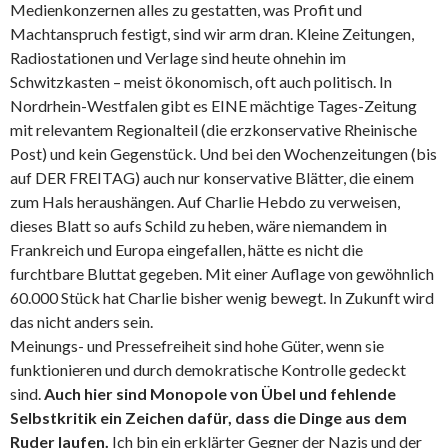
Medienkonzernen alles zu gestatten, was Profit und
Machtanspruch festigt, sind wir arm dran. Kleine Zeitungen,
Radiostationen und Verlage sind heute ohnehin im
Schwitzkasten – meist ökonomisch, oft auch politisch. In
Nordrhein-Westfalen gibt es EINE mächtige Tages-Zeitung
mit relevantem Regionalteil (die erzkonservative Rheinische
Post) und kein Gegenstück. Und bei den Wochenzeitungen (bis
auf DER FREITAG) auch nur konservative Blätter, die einem
zum Hals heraushängen. Auf Charlie Hebdo zu verweisen,
dieses Blatt so aufs Schild zu heben, wäre niemandem in
Frankreich und Europa eingefallen, hätte es nicht die
furchtbare Bluttat gegeben. Mit einer Auflage von gewöhnlich
60.000 Stück hat Charlie bisher wenig bewegt. In Zukunft wird
das nicht anders sein.
Meinungs- und Pressefreiheit sind hohe Güter, wenn sie
funktionieren und durch demokratische Kontrolle gedeckt
sind.
Auch hier sind Monopole von Übel und fehlende
Selbstkritik ein Zeichen dafür, dass die Dinge aus dem
Ruder laufen.
Ich bin ein erklärter Gegner der Nazis und der