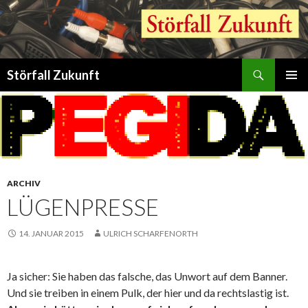
Suchen
Störfall Zukunft
ZUM
PRIMÄR
INHALT
MENÜ
SPRINGEN
ARCHIV
LÜGENPRESSE
14. JANUAR 2015
ULRICH SCHARFENORTH
Ja sicher: Sie haben das falsche, das Unwort auf dem Banner.
Und sie treiben in einem Pulk, der hier und da rechtslastig ist.