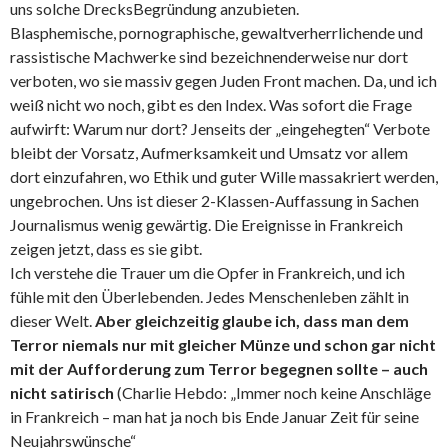
uns solche DrecksBegründung anzubieten.
Blasphemische, pornographische, gewaltverherrlichende und
rassistische Machwerke sind bezeichnenderweise nur dort
verboten, wo sie massiv gegen Juden Front machen. Da, und ich
weiß nicht wo noch, gibt es den Index. Was sofort die Frage
aufwirft: Warum nur dort? Jenseits der „eingehegten“ Verbote
bleibt der Vorsatz, Aufmerksamkeit und Umsatz vor allem
dort einzufahren, wo Ethik und guter Wille massakriert werden,
ungebrochen. Uns ist dieser 2-Klassen-Auffassung in Sachen
Journalismus wenig gewärtig. Die Ereignisse in Frankreich
zeigen jetzt, dass es sie gibt.
Ich verstehe die Trauer um die Opfer in Frankreich, und ich
fühle mit den Überlebenden. Jedes Menschenleben zählt in
dieser Welt.
Aber gleichzeitig glaube ich, dass man dem
Terror niemals nur mit gleicher Münze und schon gar nicht
mit der Aufforderung zum Terror begegnen sollte – auch
nicht satirisch
(Charlie Hebdo: „Immer noch keine Anschläge
in Frankreich – man hat ja noch bis Ende Januar Zeit für seine
Neujahrswünsche“