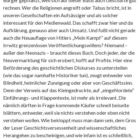
Bürger gepflanzt, weil sich auf dieser Basis auch Geschäfte gut
rechnen. Wer die Religionen angreift oder Tabus bricht, ist in
unseren Gesellschaften ein Aufsässiger und als solcher
interessant für den Medienwald. Das schafft zwar hier und da
Aufklärung, genauso aber auch Umsatz. Und fußt nicht gerade
auch die Neuauflage von Hitlers „Mein Kampf“ auf diesem
Irrwitz grenzenlosen Veröffentlichungswillens? Niemand –
außer den Neonazis – braucht dieses Buch. Doch jeder, der die
Neuvermarktung für sich erobert, hofft auf Profite. Hier eine
Beförderung des geschichtlichen Diskurses zu unterstellen
(wie das sogar namhafte Historiker tun), zeugt entweder von
Blindheit, heimlicher Zuneigung oder aber von Geschäftssinn.
Denn der Verweis auf das Kleingedruckte, auf „eingeNordete“
Einführungs- und Klappentexte, ist mehr als irrelevant. Die
nämlich dürften in Frage kommende Käufer schnell beiseite
blättern, entweder, weil sie nichts verstehen oder eben nicht
verstehen wollen. Wie bekloppt muss man dann sein, dem Gros
der Leser Geschichtsversessenheit und wissenschaftliches
Herangehen zu bescheinigen, und wie infam ist es schließlich,