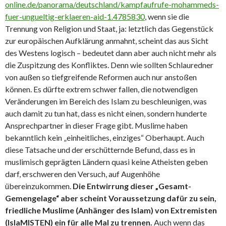
online.de/panorama/deutschland/kampfaufrufe-mohammeds-
fuer-ungueltig-erklaeren-aid-1.4785830
, wenn sie die
Trennung von Religion und Staat, ja: letztlich das Gegenstück
zur europäischen Aufklärung anmahnt, scheint das aus Sicht
des Westens logisch – bedeutet dann aber auch nicht mehr als
die Zuspitzung des Konfliktes. Denn wie sollten Schlauredner
von außen so tiefgreifende Reformen auch nur anstoßen
können. Es dürfte extrem schwer fallen, die notwendigen
Veränderungen im Bereich des Islam zu beschleunigen, was
auch damit zu tun hat, dass es nicht einen, sondern hunderte
Ansprechpartner in dieser Frage gibt. Muslime haben
bekanntlich kein „einheitliches, einziges“ Oberhaupt. Auch
diese Tatsache und der erschütternde Befund, dass es in
muslimisch geprägten Ländern quasi keine Atheisten geben
darf, erschweren den Versuch, auf Augenhöhe
übereinzukommen.
Die Entwirrung dieser „Gesamt-
Gemengelage“ aber scheint Voraussetzung dafür zu sein,
friedliche Muslime (Anhänger des Islam) von Extremisten
(IslaMISTEN) ein für alle Mal zu trennen.
Auch wenn das