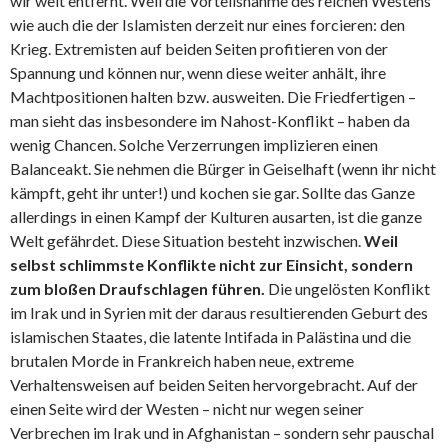
wir weit entfernt. Weil die Vorteilsnahme des reichen Westens
wie auch die der Islamisten derzeit nur eines forcieren: den
Krieg. Extremisten auf beiden Seiten profitieren von der
Spannung und können nur, wenn diese weiter anhält, ihre
Machtpositionen halten bzw. ausweiten. Die Friedfertigen –
man sieht das insbesondere im Nahost-Konflikt – haben da
wenig Chancen. Solche Verzerrungen implizieren einen
Balanceakt. Sie nehmen die Bürger in Geiselhaft (wenn ihr nicht
kämpft, geht ihr unter!) und kochen sie gar. Sollte das Ganze
allerdings in einen Kampf der Kulturen ausarten, ist die ganze
Welt gefährdet. Diese Situation besteht inzwischen.
Weil
selbst schlimmste Konflikte nicht zur Einsicht, sondern
zum bloßen Draufschlagen führen.
Die ungelösten Konflikt
im Irak und in Syrien mit der daraus resultierenden Geburt des
islamischen Staates, die latente Intifada in Palästina und die
brutalen Morde in Frankreich haben neue, extreme
Verhaltensweisen auf beiden Seiten hervorgebracht. Auf der
einen Seite wird der Westen – nicht nur wegen seiner
Verbrechen im Irak und in Afghanistan – sondern sehr pauschal