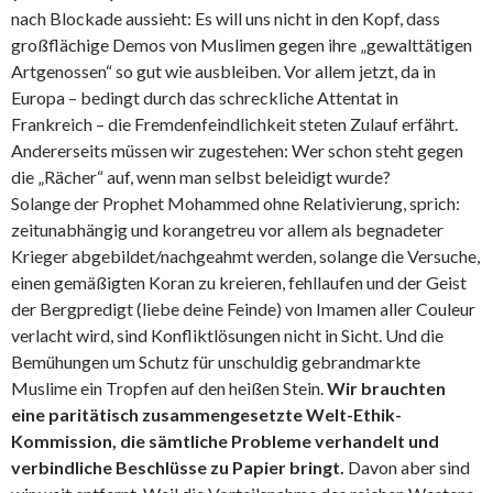
nach Blockade aussieht: Es will uns nicht in den Kopf, dass
großflächige Demos von Muslimen gegen ihre „gewalttätigen
Artgenossen“ so gut wie ausbleiben. Vor allem jetzt, da in
Europa – bedingt durch das schreckliche Attentat in
Frankreich – die Fremdenfeindlichkeit steten Zulauf erfährt.
Andererseits müssen wir zugestehen: Wer schon steht gegen
die „Rächer“ auf, wenn man selbst beleidigt wurde?
Solange der Prophet Mohammed ohne Relativierung, sprich:
zeitunabhängig und korangetreu vor allem als begnadeter
Krieger abgebildet/nachgeahmt werden, solange die Versuche,
einen gemäßigten Koran zu kreieren, fehllaufen und der Geist
der Bergpredigt (liebe deine Feinde) von Imamen aller Couleur
verlacht wird, sind Konfliktlösungen nicht in Sicht. Und die
Bemühungen um Schutz für unschuldig gebrandmarkte
Muslime ein Tropfen auf den heißen Stein.
Wir brauchten
eine paritätisch zusammengesetzte Welt-Ethik-
Kommission, die sämtliche Probleme verhandelt und
verbindliche Beschlüsse zu Papier bringt.
Davon aber sind