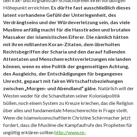
den Irak- und Afghanistan-Schlächtereien ihren vorläufigen
Höhepunkt erreichten.
Es dürfte fast ausschließlich dieses
latent vorhandene Gefühl der Unterlegenheit, des
Verdrängtseins und der Würdeverletzung sein, das viele
Muslime anfällig macht für die Hasstiraden und brutalen
Massaker der islamistischen Eiferer.
Die nämlich hätten
mit ihren militanten Koran-Zitaten, dem überholten
Rechtsbegriffen der Scharia und den darauf fußenden
Attentaten und Menschenrechtsverletzungen nie landen
können, wenn es eine Politik der gegenseitigen Achtung,
des Ausgleichs, der Entschädigungen für begangenes
Unrecht, gepaart mit fairen Wirtschaftsbeziehungen
zwischen „Morgen- und Abendland“ gäbe.
Natürlich will der
Westen weder für die Schandtaten seiner Kolonialpolitik
büßen, noch einem System zu Kreuze kriechen, das die Religion
über alles und fundamentale Menschenrechte in Frage stellt.
Wenn die Islamwissenschaftlerin Christine Schirrmacher jetzt
fordert, dass die Muslime die Kampfaufrufe des Propheten für
ungültig erklären sollten
http://www.rp-