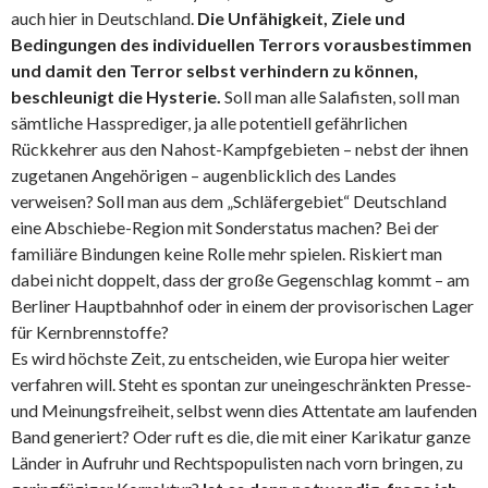
auch hier in Deutschland.
Die Unfähigkeit, Ziele und
Bedingungen des individuellen Terrors vorausbestimmen
und damit den Terror selbst verhindern zu können,
beschleunigt die Hysterie.
Soll man alle Salafisten, soll man
sämtliche Hassprediger, ja alle potentiell gefährlichen
Rückkehrer aus den Nahost-Kampfgebieten – nebst der ihnen
zugetanen Angehörigen – augenblicklich des Landes
verweisen? Soll man aus dem „Schläfergebiet“ Deutschland
eine Abschiebe-Region mit Sonderstatus machen? Bei der
familiäre Bindungen keine Rolle mehr spielen. Riskiert man
dabei nicht doppelt, dass der große Gegenschlag kommt – am
Berliner Hauptbahnhof oder in einem der provisorischen Lager
für Kernbrennstoffe?
Es wird höchste Zeit, zu entscheiden, wie Europa hier weiter
verfahren will. Steht es spontan zur uneingeschränkten Presse-
und Meinungsfreiheit, selbst wenn dies Attentate am laufenden
Band generiert? Oder ruft es die, die mit einer Karikatur ganze
Länder in Aufruhr und Rechtspopulisten nach vorn bringen, zu