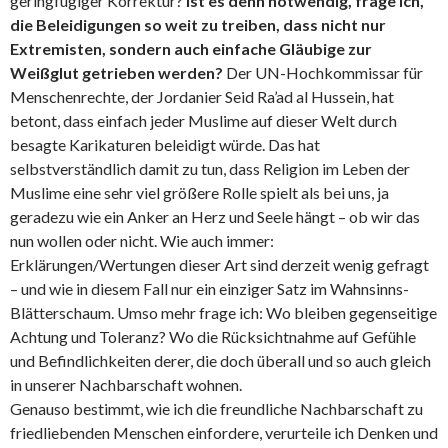
geringfügiger Korrektur?
Ist es denn notwendig, frage ich,
die Beleidigungen so weit zu treiben, dass nicht nur
Extremisten, sondern auch einfache Gläubige zur
Weißglut getrieben werden?
Der UN-Hochkommissar für
Menschenrechte, der Jordanier Seid Ra’ad al Hussein, hat
betont, dass einfach jeder Muslime auf dieser Welt durch
besagte Karikaturen beleidigt würde. Das hat
selbstverständlich damit zu tun, dass Religion im Leben der
Muslime eine sehr viel größere Rolle spielt als bei uns, ja
geradezu wie ein Anker an Herz und Seele hängt – ob wir das
nun wollen oder nicht. Wie auch immer:
Erklärungen/Wertungen dieser Art sind derzeit wenig gefragt
– und wie in diesem Fall nur ein einziger Satz im Wahnsinns-
Blätterschaum. Umso mehr frage ich: Wo bleiben gegenseitige
Achtung und Toleranz? Wo die Rücksichtnahme auf Gefühle
und Befindlichkeiten derer, die doch überall und so auch gleich
in unserer Nachbarschaft wohnen.
Genauso bestimmt, wie ich die freundliche Nachbarschaft zu
friedliebenden Menschen einfordere, verurteile ich Denken und