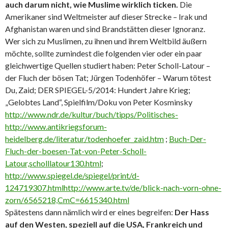
auch darum nicht, wie Muslime wirklich ticken.
Die
Amerikaner sind Weltmeister auf dieser Strecke – Irak und
Afghanistan waren und sind Brandstätten dieser Ignoranz.
Wer sich zu Muslimen, zu ihnen und ihrem Weltbild äußern
möchte, sollte zumindest die folgenden vier oder ein paar
gleichwertige Quellen studiert haben: Peter Scholl-Latour –
der Fluch der bösen Tat; Jürgen Todenhöfer – Warum tötest
Du, Zaid; DER SPIEGEL-5/2014: Hundert Jahre Krieg;
„Gelobtes Land“, Spielfilm/Doku von Peter Kosminsky
http://www.ndr.de/kultur/buch/tipps/Politisches-
http://www.antikriegsforum-
heidelberg.de/literatur/todenhoefer_zaid.htm
;
Buch-Der-
Fluch-der-boesen-Tat-von-Peter-Scholl-
Latour,scholllatour130.html
;
http://www.spiegel.de/spiegel/print/d-
124719307.htmlhttp://www.arte.tv/de/blick-nach-vorn-ohne-
zorn/6565218,CmC=6615340.html
Spätestens dann nämlich wird er eines begreifen:
Der Hass
auf den Westen, speziell auf die USA, Frankreich und