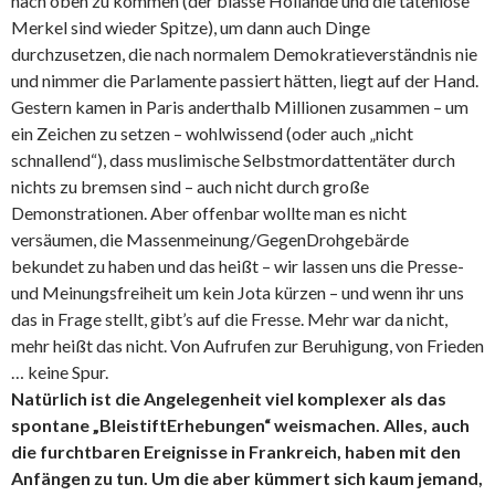
nach oben zu kommen (der blasse Hollande und die tatenlose
Merkel sind wieder Spitze), um dann auch Dinge
durchzusetzen, die nach normalem Demokratieverständnis nie
und nimmer die Parlamente passiert hätten, liegt auf der Hand.
Gestern kamen in Paris anderthalb Millionen zusammen – um
ein Zeichen zu setzen – wohlwissend (oder auch „nicht
schnallend“), dass muslimische Selbstmordattentäter durch
nichts zu bremsen sind – auch nicht durch große
Demonstrationen. Aber offenbar wollte man es nicht
versäumen, die Massenmeinung/GegenDrohgebärde
bekundet zu haben und das heißt – wir lassen uns die Presse-
und Meinungsfreiheit um kein Jota kürzen – und wenn ihr uns
das in Frage stellt, gibt’s auf die Fresse. Mehr war da nicht,
mehr heißt das nicht. Von Aufrufen zur Beruhigung, von Frieden
… keine Spur.
Natürlich ist die Angelegenheit viel komplexer als das
spontane „BleistiftErhebungen“ weismachen. Alles, auch
die furchtbaren Ereignisse in Frankreich, haben mit den
Anfängen zu tun. Um die aber kümmert sich kaum jemand,