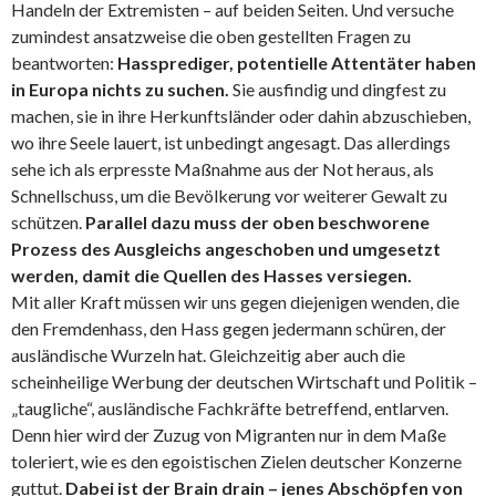
Handeln der Extremisten – auf beiden Seiten. Und versuche
zumindest ansatzweise die oben gestellten Fragen zu
beantworten:
Hassprediger, potentielle Attentäter haben
in Europa nichts zu suchen.
Sie ausfindig und dingfest zu
machen, sie in ihre Herkunftsländer oder dahin abzuschieben,
wo ihre Seele lauert, ist unbedingt angesagt. Das allerdings
sehe ich als erpresste Maßnahme aus der Not heraus, als
Schnellschuss, um die Bevölkerung vor weiterer Gewalt zu
schützen.
Parallel dazu muss der oben beschworene
Prozess des Ausgleichs angeschoben und umgesetzt
werden, damit die Quellen des Hasses versiegen.
Mit aller Kraft müssen wir uns gegen diejenigen wenden, die
den Fremdenhass, den Hass gegen jedermann schüren, der
ausländische Wurzeln hat. Gleichzeitig aber auch die
scheinheilige Werbung der deutschen Wirtschaft und Politik –
„taugliche“, ausländische Fachkräfte betreffend, entlarven.
Denn hier wird der Zuzug von Migranten nur in dem Maße
toleriert, wie es den egoistischen Zielen deutscher Konzerne
guttut.
Dabei ist der Brain drain – jenes Abschöpfen von