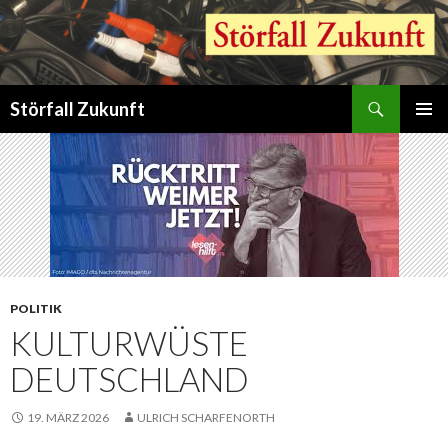
Suchen
Störfall Zukunft
ZUM
PRIMÄR
INHALT
MENÜ
SPRINGEN
POLITIK
KULTURWÜSTE
DEUTSCHLAND
19. MÄRZ 2026
ULRICH SCHARFENORTH