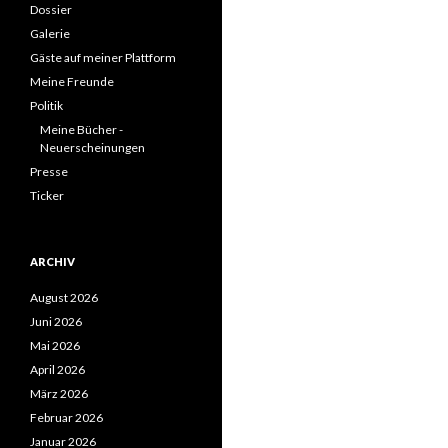
Dossier
Galerie
Gäste auf meiner Plattform
Meine Freunde
Politik
Meine Bücher -
Neuerscheinungen
Presse
Ticker
ARCHIV
August 2026
Juni 2026
Mai 2026
April 2026
März 2026
Februar 2026
Januar 2026