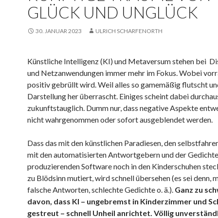
GLÜCK UND UNGLÜCK
30. JANUAR 2023
ULRICH SCHARFENORTH
Künstliche Intelligenz (KI) und Metaversum stehen bei D
und Netzanwendungen immer mehr im Fokus. Wobei vorr
positiv gebrüllt wird. Weil alles so gamemäßig flutscht u
Darstellung her überrascht. Einiges scheint dabei durchau
zukunftstauglich. Dumm nur, dass negative Aspekte entw
nicht wahrgenommen oder sofort ausgeblendet werden.
Dass das mit den künstlichen Paradiesen, den selbstfahre
mit den automatisierten Antwortgebern und der Gedicht
produzierenden Software noch in den Kinderschuhen steck
zu Blödsinn mutiert, wird schnell übersehen (es sei denn, 
falsche Antworten, schlechte Gedichte o. ä.).
Ganz zu sch
davon, dass KI – ungebremst in Kinderzimmer und Sc
gestreut – schnell Unheil anrichtet. Völlig unverständl