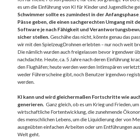
es um die Einführung von KI für Kinder und Jugendliche ge
Schwimmer sollte es zumindest in der Anfangsphase
Pässe geben, die einen sachgerechten Umgang mit d
Software je nach Fähigkeit und Verantwortungsbewu
sicher stellen.
Geschähe das nicht, könnte genau das pas
wir mit den SpielzeugDrohnen erlebten – nur noch weit bre
Die nämlich wurden auch freigelassen bevor irgendwer ü
nachdachte. Heute, ca. 5 Jahre nach deren Einführung krac
den Flughäfen; heute werden werden Intimspären verletzt,
weder Führerscheine gibt, noch Benutzer irgendwo registr
werden.
KI kann und wird gleichermaßen Fortschritte wie au
generieren.
Ganz gleich, ob es um Krieg und Frieden, um
wirtschaftliche Fortentwicklung, die zunehmende Ökono
des menschlichen Lebens, um die Liquidierung der von M
ausgeübten einfachen Arbeiten oder um Entführungen aus
Welt geht.