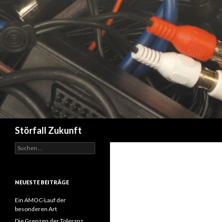
Suchen
Störfall Zukunft
Suchen
nach:
NEUESTE BEITRÄGE
Ein AMOC-Lauf der
besonderen Art
Die Grenzen der Toleranz