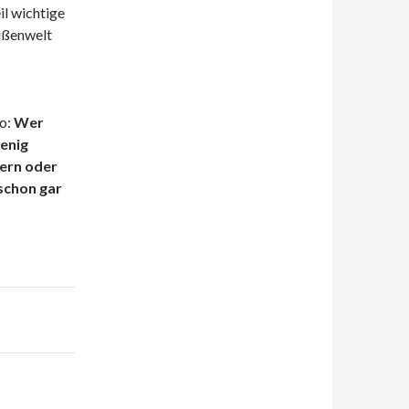
il wichtige
ußenwelt
o:
Wer
wenig
kern oder
schon gar