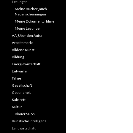
Lesungen
Meine Bücher_auch
Neuerscheinungen
Meine Dokumentarfilme
Meine Lesungen
AA_Über den Autor
Arbeitsmarkt
Bildene Kunst
Bildung
Energiewirtschaft
Entwürfe
Filme
Gesellschaft
Gesundheit
Kabarett
Kultur
Blauer Salon
Künstliche Intelligenz
Landwirtschaft