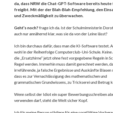
da, dass NRW die Chat-GPT-Software bereits heute 
freigibt. Mit der der Blah-Blah-Empfehlung, den Einsa
und Zweckmäßigkeit zu überwachen.
Geht’s noch?
frage ich da. Ist der Schulmimnisterin Dorot
auch nur annähernd klar, was sie da von der Leine lässt?
Ich bin durchaus dafür, dass man die KI-Software testet. 
wohl in der Reihenfolge Computerclub-Uni-Schule. Keine
die „Ersatzhirne“ jetzt ohne fest vorgegebene Regeln in S
Regel werden. Immerhin muss damit gerechnet werden, d
irreführende, ja falsche Ergebnisse und Auskünfte Blasen 
dass es zur Vernachlässigung des mathematischen und
grammatischen Grundwissens, zu Trickserei und Betrug 
Wenn selbst der Idiot ein super Bewerbungsschreiben ab
verwenden darf, steht die Welt sicher Kopf.
Ich für meine Person plädiere für eine sorgfältige Vorber