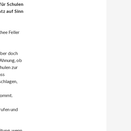
für Schulen
tz auf Sinn
hee Feller
Aber doch
 Ahnung, ob
chulen zur
ass
schlagen,
kommt.
rufen und
eitung, wenn