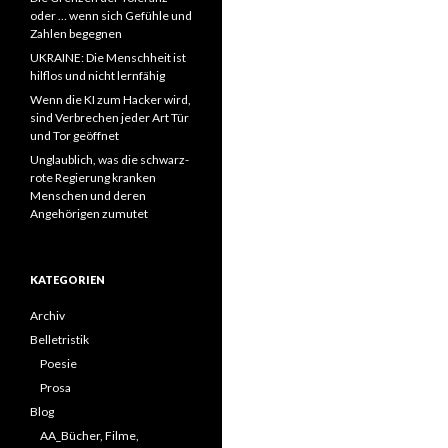
oder … wenn sich Gefühle und
Zahlen begegnen
UKRAINE: Die Menschheit ist
hilflos und nicht lernfähig
Wenn die KI zum Hacker wird,
sind Verbrechen jeder Art Tür
und Tor geöffnet
Unglaublich, was die schwarz-
rote Regierung kranken
Menschen und deren
Angehörigen zumutet
KATEGORIEN
Archiv
Belletristik
Poesie
Prosa
Blog
AA_Bücher, Filme,