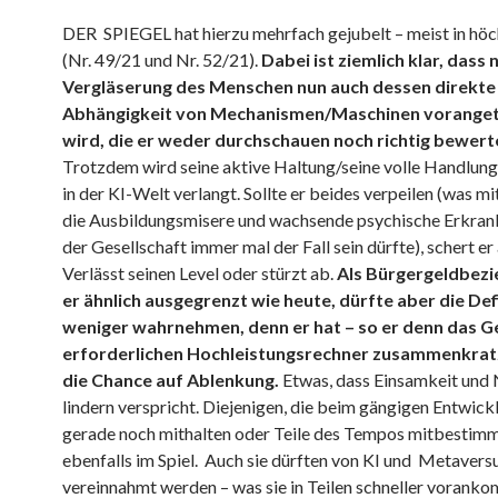
DER SPIEGEL hat hierzu mehrfach gejubelt – meist in hö
(Nr. 49/21 und Nr. 52/21).
Dabei ist ziemlich klar, dass
Vergläserung des Menschen nun auch dessen direkte
Abhängigkeit von Mechanismen/Maschinen voranget
wird, die er weder durchschauen noch richtig bewert
Trotzdem wird seine aktive Haltung/seine volle Handlung
in der KI-Welt verlangt. Sollte er beides verpeilen (was mi
die Ausbildungsmisere und wachsende psychische Erkran
der Gesellschaft immer mal der Fall sein dürfte), schert er 
Verlässt seinen Level oder stürzt ab.
Als Bürgergeldbezie
er ähnlich ausgegrenzt wie heute, dürfte aber die Def
weniger wahrnehmen, denn er hat – so er denn das Ge
erforderlichen Hochleistungsrechner zusammenkrat
die Chance auf Ablenkung.
Etwas, dass Einsamkeit und 
lindern verspricht. Diejenigen, die beim gängigen Entwi
gerade noch mithalten oder Teile des Tempos mitbestimm
ebenfalls im Spiel. Auch sie dürften von KI und Metaver
vereinnahmt werden – was sie in Teilen schneller vorank