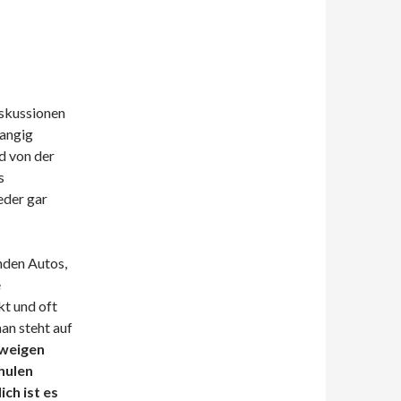
iskussionen
angig
nd von der
s
eder gar
nden Autos,
e
t und oft
man steht auf
weigen
hulen
ich ist es