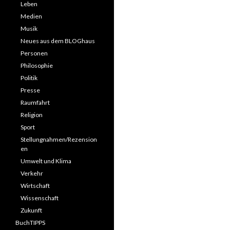
Leben
Medien
Musik
Neues aus dem BLOGhaus
Personen
Philosophie
Politik
Presse
Raumfahrt
Religion
Sport
Stellungnahmen/Rezension
en
Umwelt und Klima
Verkehr
Wirtschaft
Wissenschaft
Zukunft
BuchTIPPS