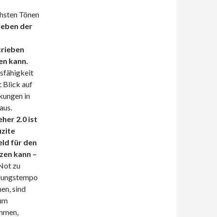
chsten Tönen
 neben der
rieben
en kann.
sfähigkeit
t Blick auf
kungen in
aus.
her 2.0 ist
izite
ld für den
zen kann –
Not zu
cklungstempo
en, sind
sum
ommen,