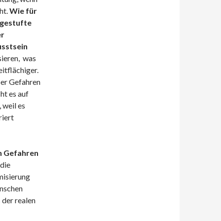
ht.
Wie für
 gestufte
er
sstsein
sieren, was
itflächiger.
ber Gefahren
ht es auf
 weil es
iert
ch Gefahren
 die
misierung
enschen
 der realen