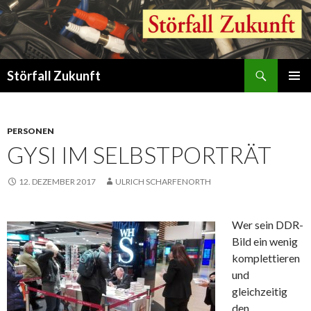
Suchen
Störfall Zukunft
ZUM
PRIMÄR
INHALT
MENÜ
SPRINGEN
PERSONEN
GYSI IM SELBSTPORTRÄT
12. DEZEMBER 2017
ULRICH SCHARFENORTH
Wer sein DDR-
Bild ein wenig
komplettieren
und
gleichzeitig
den