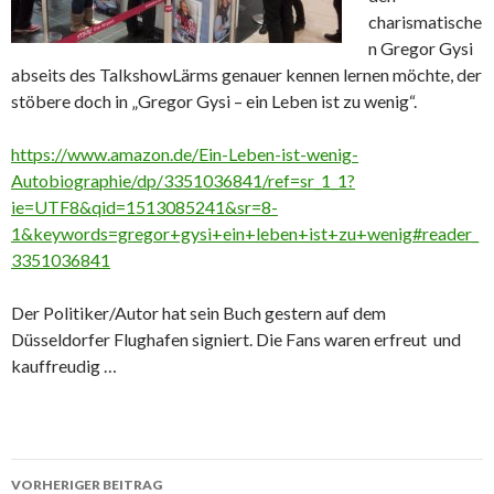
charismatische
n Gregor Gysi
abseits des TalkshowLärms genauer kennen lernen möchte, der
stöbere doch in „Gregor Gysi – ein Leben ist zu wenig“.
https://www.amazon.de/Ein-Leben-ist-wenig-
Autobiographie/dp/3351036841/ref=sr_1_1?
ie=UTF8&qid=1513085241&sr=8-
1&keywords=gregor+gysi+ein+leben+ist+zu+wenig#reader_
3351036841
Der Politiker/Autor hat sein Buch gestern auf dem
Düsseldorfer Flughafen signiert. Die Fans waren erfreut und
kauffreudig …
Beitrags-
VORHERIGER BEITRAG