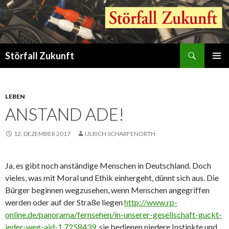
Suchen
Störfall Zukunft
ZUM
PRIMÄR
INHALT
MENÜ
SPRINGEN
LEBEN
ANSTAND ADE!
12. DEZEMBER 2017
ULRICH SCHARFENORTH
Ja, es gibt noch anständige Menschen in Deutschland. Doch
vieles, was mit Moral und Ethik einhergeht, dünnt sich aus. Die
Bürger beginnen wegzusehen, wenn Menschen angegriffen
werden oder auf der Straße liegen
http://www.rp-
online.de/panorama/fernsehen/in-unserer-gesellschaft-guckt-
jeder-weg-aid-1.7258439
, sie bedienen niedere Instinkte und