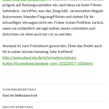
prügeln auf Rettungssanitäter ein, weil diese sie beim Filmen
behindern, sie kiffen, was das Zeug hält, veranstalten illegale
Autorennen, blenden FlugzeugPiloten und stehen für ihr
böswilliges Versagen nicht ein. Früher traten Politiker zurück,
wenn sie schändlich versagt hatten, heute schmidten und
dobrinten sie ohne auch nur rot zu werden.
Anstand ist zum Fremdwort geworden. Eben das findet auch
ttt in seiner letzten Sendung. Sehr treffend!
http://www.daserste.de/information/wissen-
kultur/ttt/sendung/sendung-vom-10122017-100.html
.
Beitrags-
VORHERIGER BEITRAG
Navigation
Gysi im Selbstporträt
NÄCHSTER BEITRAG