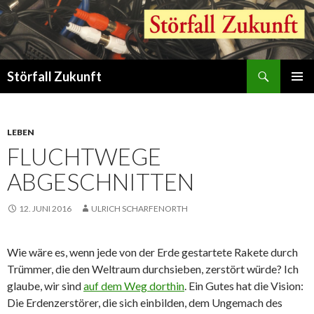
Suchen
Störfall Zukunft
ZUM
PRIMÄR
INHALT
MENÜ
SPRINGEN
LEBEN
FLUCHTWEGE
ABGESCHNITTEN
12. JUNI 2016
ULRICH SCHARFENORTH
Wie wäre es, wenn jede von der Erde gestartete Rakete durch
Trümmer, die den Weltraum durchsieben, zerstört würde? Ich
glaube, wir sind
auf dem Weg dorthin
. Ein Gutes hat die Vision:
Die Erdenzerstörer, die sich einbilden, dem Ungemach des