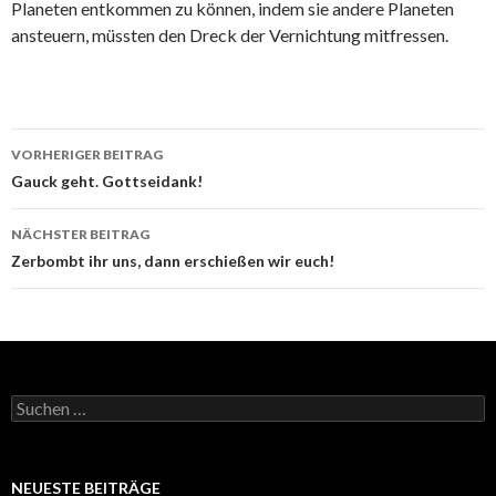
Planeten entkommen zu können, indem sie andere Planeten
ansteuern, müssten den Dreck der Vernichtung mitfressen.
Beitrags-
VORHERIGER BEITRAG
Navigation
Gauck geht. Gottseidank!
NÄCHSTER BEITRAG
Zerbombt ihr uns, dann erschießen wir euch!
Suchen
nach:
NEUESTE BEITRÄGE