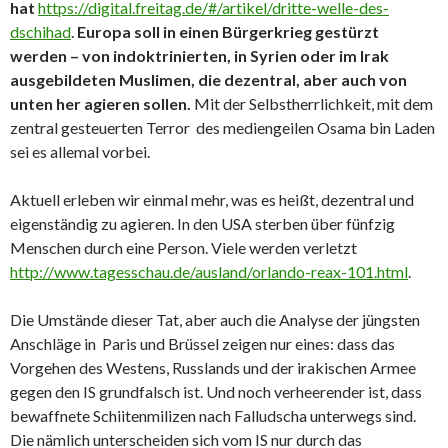
hat
https://digital.freitag.de/#/artikel/dritte-welle-des-
dschihad
.
Europa soll in einen Bürgerkrieg gestürzt
werden – von indoktrinierten, in Syrien oder im Irak
ausgebildeten Muslimen, die dezentral, aber auch von
unten her agieren sollen.
Mit der Selbstherrlichkeit, mit dem
zentral gesteuerten Terror des mediengeilen Osama bin Laden
sei es allemal vorbei.
Aktuell erleben wir einmal mehr, was es heißt, dezentral und
eigenständig zu agieren. In den USA sterben über fünfzig
Menschen durch eine Person. Viele werden verletzt
http://www.tagesschau.de/ausland/orlando-reax-101.html
.
Die Umstände dieser Tat, aber auch die Analyse der jüngsten
Anschläge in Paris und Brüssel zeigen nur eines: dass das
Vorgehen des Westens, Russlands und der irakischen Armee
gegen den IS grundfalsch ist. Und noch verheerender ist, dass
bewaffnete Schiitenmilizen nach Falludscha unterwegs sind.
Die nämlich unterscheiden sich vom IS nur durch das