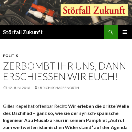
Suchen
Störfall Zukunft
ZUM
PRIMÄR
INHALT
MENÜ
SPRINGEN
POLITIK
ZERBOMBT IHR UNS, DANN
ERSCHIESSEN WIR EUCH!
12. JUNI 2016
ULRICH SCHARFENORTH
Gilles Kepel hat offenbar Recht:
Wir erleben die dritte Welle
des Dschihad – ganz so, wie sie der syrisch-spanische
Ingenieur Abu Musab al-Suri in seinem Pamphlet „Aufruf
zum weltweiten islamischen Widerstand“ auf der Agenda