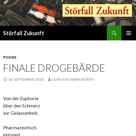
Suchen
Störfall Zukunft
ZUM
PRIMÄR
INHALT
MENÜ
SPRINGEN
POESIE
FINALE DROGEBÄRDE
16. SEPTEMBER 2014
ULRICH SCHARFENORTH
Von der Euphorie
über den Schmerz
zur Gelassenheit.
Pharmazeutisch
getuned