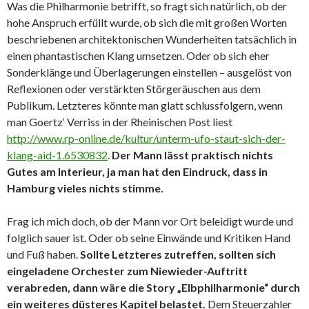
Was die Philharmonie betrifft, so fragt sich natürlich, ob der
hohe Anspruch erfüllt wurde, ob sich die mit großen Worten
beschriebenen architektonischen Wunderheiten tatsächlich in
einen phantastischen Klang umsetzen. Oder ob sich eher
Sonderklänge und Überlagerungen einstellen – ausgelöst von
Reflexionen oder verstärkten Störgeräuschen aus dem
Publikum. Letzteres könnte man glatt schlussfolgern, wenn
man Goertz‘ Verriss in der Rheinischen Post liest
http://www.rp-online.de/kultur/unterm-ufo-staut-sich-der-
klang-aid-1.6530832
.
Der Mann lässt praktisch nichts
Gutes am Interieur, ja man hat den Eindruck, dass in
Hamburg vieles nichts stimme.
Frag ich mich doch, ob der Mann vor Ort beleidigt wurde und
folglich sauer ist. Oder ob seine Einwände und Kritiken Hand
und Fuß haben.
Sollte Letzteres zutreffen, sollten sich
eingeladene Orchester zum Niewieder-Auftritt
verabreden, dann wäre die Story „Elbphilharmonie“ durch
ein weiteres düsteres Kapitel belastet.
Dem Steuerzahler