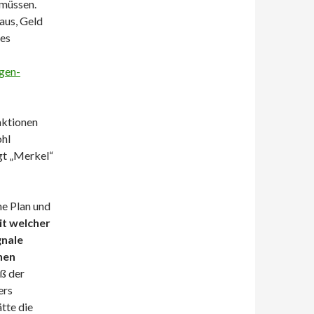
 müssen.
Haus, Geld
hes
agen-
aktionen
ohl
gt „Merkel“
ne Plan und
it welcher
gnale
hen
ß der
ers
tte die