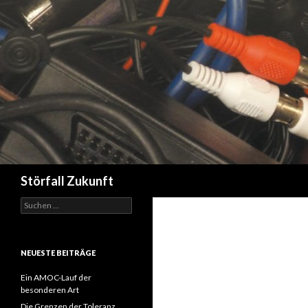
Suchen
Störfall Zukunft
Suchen
nach:
NEUESTE BEITRÄGE
Ein AMOC-Lauf der
besonderen Art
Die Grenzen der Toleranz