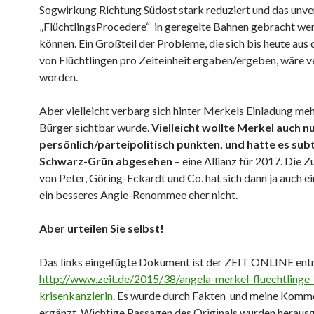
Sogwirkung Richtung Südost stark reduziert und das unv
„FlüchtlingsProcedere“ in geregelte Bahnen gebracht we
können. Ein Großteil der Probleme, die sich bis heute aus
von Flüchtlingen pro Zeiteinheit ergaben/ergeben, wäre 
worden.
Aber vielleicht verbarg sich hinter Merkels Einladung mehr
Bürger sichtbar wurde.
Vielleicht wollte Merkel auch n
persönlich/parteipolitisch punkten, und hatte es subt
Schwarz-Grün abgesehen
– eine Allianz für 2017. Die
von Peter, Göring-Eckardt und Co. hat sich dann ja auch ei
ein besseres Angie-Renommee eher nicht.
Aber urteilen Sie selbst!
Das links eingefügte Dokument ist der ZEIT ONLINE e
http://www.zeit.de/2015/38/angela-merkel-fluechtlinge-
krisenkanzlerin
. Es wurde durch Fakten und meine Komm
ergänzt. Wichtige Passagen des Originals wurden heraus