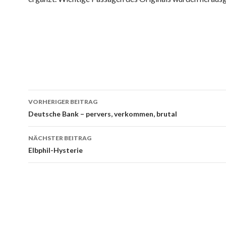
Beitrags-
VORHERIGER BEITRAG
Navigation
Deutsche Bank – pervers, verkommen, brutal
NÄCHSTER BEITRAG
Elbphil-Hysterie