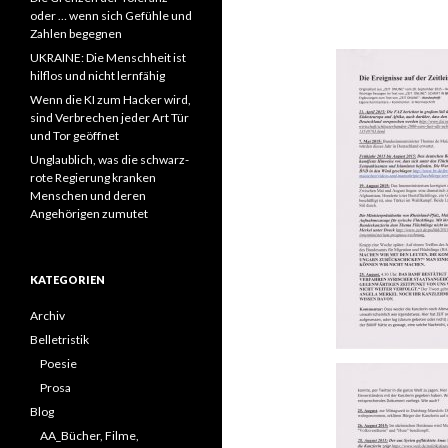
oder … wenn sich Gefühle und
Zahlen begegnen
UKRAINE: Die Menschheit ist
hilflos und nicht lernfähig
Wenn die KI zum Hacker wird,
sind Verbrechen jeder Art Tür
und Tor geöffnet
Unglaublich, was die schwarz-
rote Regierung kranken
Menschen und deren
Angehörigen zumutet
KATEGORIEN
Archiv
Belletristik
Poesie
Prosa
Blog
AA_Bücher, Filme,