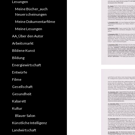
Lesungen
Meine Bücher_auch
Neuerscheinungen
Meine Dokumentarfilme
Meine Lesungen
AA_Über den Autor
Arbeitsmarkt
Bildene Kunst
Bildung
Energiewirtschaft
Entwürfe
Filme
Gesellschaft
Gesundheit
Kabarett
Kultur
Blauer Salon
Künstliche Intelligenz
Landwirtschaft