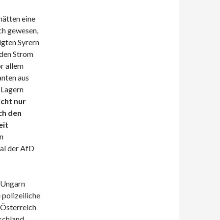
hätten eine
ich gewesen,
gten Syrern
n den Strom
or allem
anten aus
 Lagern
icht nur
ch den
eit
n
al der AfD
n Ungarn
polizeiliche
 Österreich
schland