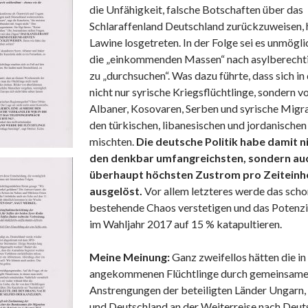
die Unfähigkeit, falsche Botschaften über das
Schlaraffenland Deutschland zurückzuweisen, 
Lawine losgetreten. In der Folge sei es unmögl
die „einkommenden Massen“ nach asylberechti
zu „durchsuchen“. Was dazu führte, dass sich i
nicht nur syrische Kriegsflüchtlinge, sondern v
Albaner, Kosovaren, Serben und syrische Migr
den türkischen, libanesischen und jordanischen
mischten.
Die deutsche Politik habe damit n
den denkbar umfangreichsten, sondern au
überhaupt höchsten Zustrom pro Zeiteinh
ausgelöst.
Vor allem letzteres werde das scho
bestehende Chaos verstetigen und das Potenzi
im Wahljahr 2017 auf 15 % katapultieren.
Meine Meinung:
Ganz zweifellos hätten die i
angekommenen Flüchtlinge durch gemeinsame 
Anstrengungen der beteiligten Länder Ungarn,
und Deutschland an der Weiterreise nach Deut