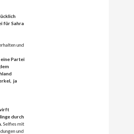
rücklich
i für Sahra
erhalten und
 eine Partei
 dem
hland
rkel, ja
wirft
linge durch
.
Selfies mit
ndungen und