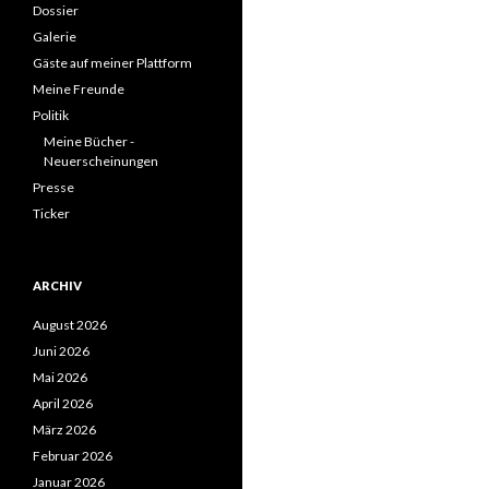
Dossier
Galerie
Gäste auf meiner Plattform
Meine Freunde
Politik
Meine Bücher -
Neuerscheinungen
Presse
Ticker
ARCHIV
August 2026
Juni 2026
Mai 2026
April 2026
März 2026
Februar 2026
Januar 2026