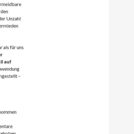
ermeidbare
rden
 der Unzahl
vermieden
 als für uns
ur
il auf
 Zuwendung
ngestellt –
ntnommen
entare
gehoben.