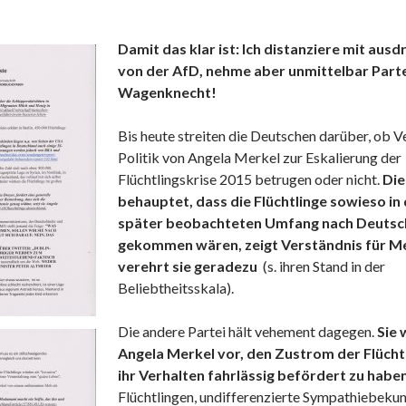
Damit das klar ist: Ich distanziere mit ausd
von der AfD, nehme aber unmittelbar Parte
Wagenknecht!
Bis heute streiten die Deutschen darüber, ob V
Politik von Angela Merkel zur Eskalierung der
Flüchtlingskrise 2015 betrugen oder nicht.
Die
behauptet, dass die Flüchtlinge sowieso in
später beobachteten Umfang nach Deutsc
gekommen wären, zeigt Verständnis für Me
verehrt sie geradezu
(s. ihren Stand in der
Beliebtheitsskala).
Die andere Partei hält vehement dagegen.
Sie 
Angela Merkel vor, den Zustrom der Flücht
ihr Verhalten fahrlässig befördert zu haben
Flüchtlingen, undifferenzierte Sympathiebeku