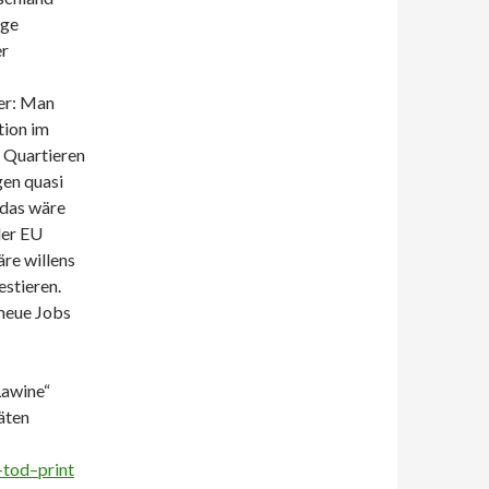
ige
er
er: Man
tion im
 Quartieren
gen quasi
 das wäre
der EU
re willens
stieren.
 neue Jobs
Lawine“
äten
-tod–print