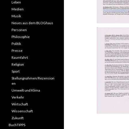
Leben
Medien
Musik
Neues aus dem BLOGhaus
Personen
Philosophie
Politik
Presse
Raumfahrt
Religion
Sport
Stellungnahmen/Rezension
en
Umwelt und Klima
Verkehr
Wirtschaft
Wissenschaft
Zukunft
BuchTIPPS