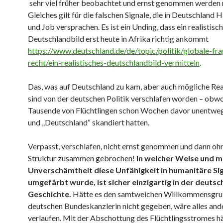
sehr viel früher beobachtet und ernst genommen werden
Gleiches gilt für die falschen Signale, die in Deutschland 
und Job versprachen. Es ist ein Unding, dass ein realistisc
Deutschlandbild erst heute in Afrika richtig ankommt
https://www.deutschland.de/de/topic/politik/globale-fr
recht/ein-realistisches-deutschlandbild-vermitteln
.
Das, was auf Deutschland zu kam, aber auch mögliche Re
sind von der deutschen Politik verschlafen worden – obw
Tausende von Flüchtlingen schon Wochen davor unentwe
und „Deutschland“ skandiert hatten.
Verpasst, verschlafen, nicht ernst genommen und dann oh
Struktur zusammen gebrochen!
In welcher Weise und m
Unverschämtheit diese Unfähigkeit in humanitäre Si
umgefärbt wurde, ist sicher einzigartig in der deutsc
Geschichte.
Hätte es den samtweichen Willkommensgru
deutschen Bundeskanzlerin nicht gegeben, wäre alles and
verlaufen. Mit der Abschottung des Flüchtlingsstromes hä