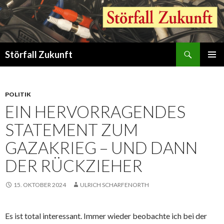
Suchen
Störfall Zukunft
ZUM
PRIMÄR
INHALT
MENÜ
SPRINGEN
POLITIK
EIN HERVORRAGENDES
STATEMENT ZUM
GAZAKRIEG – UND DANN
DER RÜCKZIEHER
15. OKTOBER 2024
ULRICH SCHARFENORTH
Es ist total interessant. Immer wieder beobachte ich bei der