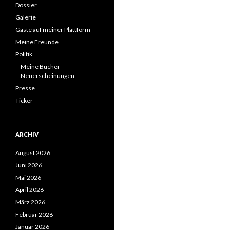
Dossier
Galerie
Gäste auf meiner Plattform
Meine Freunde
Politik
Meine Bücher -
Neuerscheinungen
Presse
Ticker
ARCHIV
August 2026
Juni 2026
Mai 2026
April 2026
März 2026
Februar 2026
Januar 2026