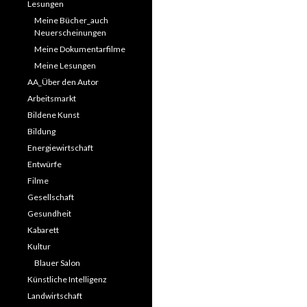
Lesungen
Meine Bücher_auch
Neuerscheinungen
Meine Dokumentarfilme
Meine Lesungen
AA_Über den Autor
Arbeitsmarkt
Bildene Kunst
Bildung
Energiewirtschaft
Entwürfe
Filme
Gesellschaft
Gesundheit
Kabarett
Kultur
Blauer Salon
Künstliche Intelligenz
Landwirtschaft