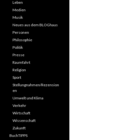
Leben
Medien
Musik
Neues aus dem BLOGhaus
Personen
Philosophie
Politik
Presse
Raumfahrt
Religion
Sport
Stellungnahmen/Rezension
en
Umwelt und Klima
Verkehr
Wirtschaft
Wissenschaft
Zukunft
BuchTIPPS