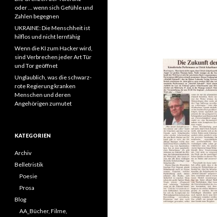
oder … wenn sich Gefühle und
Zahlen begegnen
UKRAINE: Die Menschheit ist
hilflos und nicht lernfähig
Wenn die KI zum Hacker wird,
sind Verbrechen jeder Art Tür
und Tor geöffnet
Unglaublich, was die schwarz-
rote Regierung kranken
Menschen und deren
Angehörigen zumutet
KATEGORIEN
Archiv
Belletristik
Poesie
Prosa
Blog
AA_Bücher, Filme,