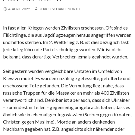
4. APRIL 2022
ULRICH SCHARFENORTH
In fast allen Kriegen werden Zivilisten erschossen. Oft sind es
Flüchtlinge, die aus Jagdflugzeugen heraus angegriffen werden
und hilflos sterben. Im 2. Weltkrieg z. B. ist diesbezüglich fast
jede kriegführende Partei schuldig geworden. Mir ist nicht
bekannt, dass derartige Verbrechen jemals geahndet wurden.
Seit gestern wurden vergleichbare Untaten im Umfeld von
Kiew vermutet. Es wurden unzählige gefesselte, gefolterte und
erschossene Tote gefunden. Die Vermutung liegt nahe, dass
russische Truppen für die Massaker an mehr als 400 Zivilisten
verantwortlich sind. Denkbar ist aber auch, dass sich Ukrainer
– zumindest in Teilen – gegenseitig umgebracht haben, dass es
ähnlich wie im ehemaligen Jugoslawien (Serben gegen Kroaten,
Christen gegen Muslime), Morde an anders denkenden
Nachbarn gegeben hat. Z.B. angesichts sich nähernder oder