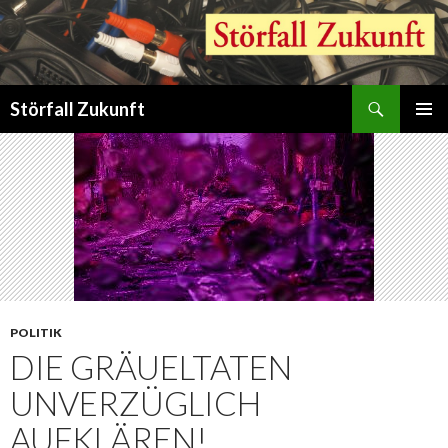
Suchen
Störfall Zukunft
ZUM
PRIMÄR
INHALT
MENÜ
SPRINGEN
POLITIK
DIE GRÄUELTATEN
UNVERZÜGLICH
AUFKLÄREN!