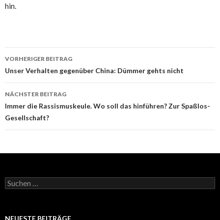
hin.
Beitrags-
VORHERIGER BEITRAG
Navigation
Unser Verhalten gegenüber China: Dümmer gehts nicht
NÄCHSTER BEITRAG
Immer die Rassismuskeule. Wo soll das hinführen? Zur Spaßlos-
Gesellschaft?
Suchen
nach:
NEUESTE BEITRÄGE