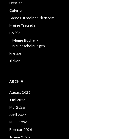
Dossier
Galerie
Gäste auf meiner Plattform
Meine Freunde
Politik
Meine Bücher -
Neuerscheinungen
Presse
Ticker
ARCHIV
August 2026
Juni 2026
Mai 2026
April 2026
März 2026
Februar 2026
Januar 2026