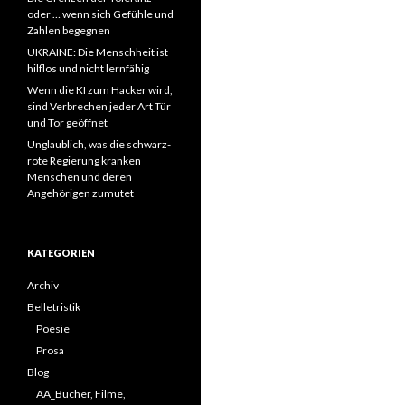
oder … wenn sich Gefühle und
Zahlen begegnen
UKRAINE: Die Menschheit ist
hilflos und nicht lernfähig
Wenn die KI zum Hacker wird,
sind Verbrechen jeder Art Tür
und Tor geöffnet
Unglaublich, was die schwarz-
rote Regierung kranken
Menschen und deren
Angehörigen zumutet
KATEGORIEN
Archiv
Belletristik
Poesie
Prosa
Blog
AA_Bücher, Filme,