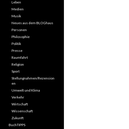
Leben
Medien
Musik
Neues aus dem BLOGhaus
Personen
Philosophie
Politik
Presse
Raumfahrt
Religion
Sport
Stellungnahmen/Rezension
en
Umwelt und Klima
Verkehr
Wirtschaft
Wissenschaft
Zukunft
BuchTIPPS