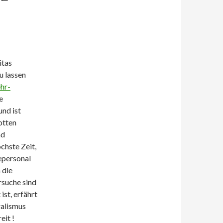
itas
u lassen
hr-
e
nd ist
otten
nd
chste Zeit,
epersonal
 die
rsuche sind
ist, erfährt
ralismus
eit !