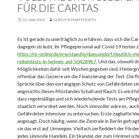
FÜR DIE CARITAS
13. MAI 2020
ULRICH SCHARFENORTH
Es ist gerade zu unerträglich zu erfahren, dass sich die Car
dagegen sträubt, ihr Pflegepersonal auf Covid 19 testen z
https://rp-online.de/nrw/staedte/duesseldorf/deutlich-me
reihentests-in-heimen_aid-50428967
. Und das, obwohl di
Möglichkeiten dafür seit Wochen gegeben sind. Hintergru
offenbar das Gezerre um die Finanzierung der Test. Die fl
Sprüche über den vorrangigen Schutz von Gefährdeten si
angesichts dieses Misstandes Schall und Rauch. Es wird hö
dass regelmäßige und sich wiederholende Tests am Pfleg
staatlich verordnet werden. Noch sinnvoller wäre es, auch
Gefährdeten intensiver zu untersuchen. Erste zaghafte Ve
angesagt. Doch häufig, wenn die Zentrale in Berlin gefragt 
sie das erst auf Umwegen. Vielfach zerfleddert der Förde
jedes sinnvolle Handeln. Ein Skandal, der zum Himmel schr