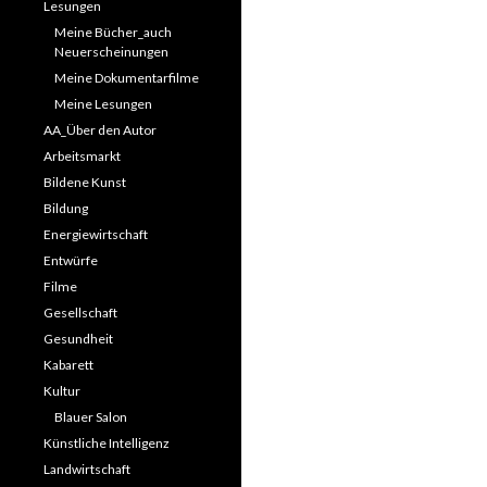
Lesungen
Meine Bücher_auch
Neuerscheinungen
Meine Dokumentarfilme
Meine Lesungen
AA_Über den Autor
Arbeitsmarkt
Bildene Kunst
Bildung
Energiewirtschaft
Entwürfe
Filme
Gesellschaft
Gesundheit
Kabarett
Kultur
Blauer Salon
Künstliche Intelligenz
Landwirtschaft