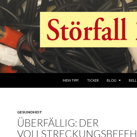
ZUM INHALT SPRINGEN
MEIN TIPP:
TICKER
BLOG
BELL
GESUNDHEIT
ÜBERFÄLLIG: DER
VOLLSTRECKUNGSBEFEH