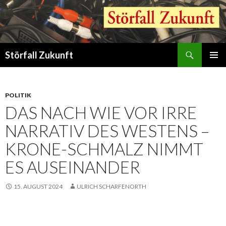
Suchen
Störfall Zukunft
ZUM
PRIMÄR
INHALT
MENÜ
SPRINGEN
POLITIK
DAS NACH WIE VOR IRRE
NARRATIV DES WESTENS –
KRONE-SCHMALZ NIMMT
ES AUSEINANDER
15. AUGUST 2024
ULRICH SCHARFENORTH