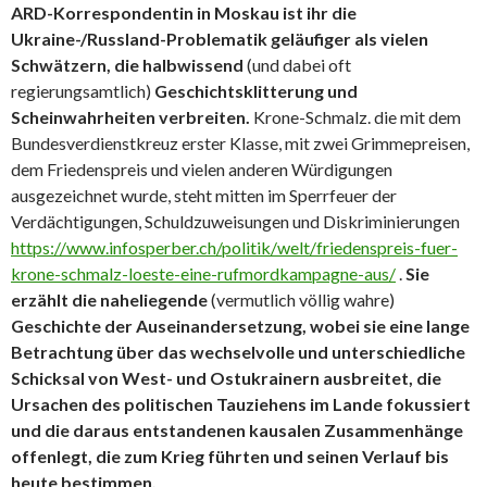
ARD-Korrespondentin in Moskau ist ihr die
Ukraine-/Russland-Problematik geläufiger als vielen
Schwätzern, die halbwissend
(und dabei oft
regierungsamtlich)
Geschichtsklitterung und
Scheinwahrheiten verbreiten.
Krone-Schmalz. die mit dem
Bundesverdienstkreuz erster Klasse, mit zwei Grimmepreisen,
dem Friedenspreis und vielen anderen Würdigungen
ausgezeichnet wurde, steht mitten im Sperrfeuer der
Verdächtigungen, Schuldzuweisungen und Diskriminierungen
https://www.infosperber.ch/politik/welt/friedenspreis-fuer-
krone-schmalz-loeste-eine-rufmordkampagne-aus/
.
Sie
erzählt die naheliegende
(vermutlich völlig wahre)
Geschichte der Auseinandersetzung, wobei sie eine lange
Betrachtung über das wechselvolle und unterschiedliche
Schicksal von West- und Ostukrainern ausbreitet, die
Ursachen des politischen Tauziehens im Lande fokussiert
und die daraus entstandenen kausalen Zusammenhänge
offenlegt, die zum Krieg führten und seinen Verlauf bis
heute bestimmen.