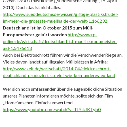
Ozean 13.000 Plastikteile („Süddeutsche Zeitung“, 15. April
2013). Doch das ist nicht alles:
http://www.sueddeutsche.de/wissen/giftige-plastikstrudel-
im-meer-die-groesste-muellhalde-der-welt-1.166232
Deutschland ist im Oktober 2015 zum Müll-
Europameister gekürt worden
http://www.rp-
online.de/wirtschaft/deutschland-ist-muell-europameister-
aid-1.5476613
Auch bei Elektroschrott führen wir die VerschwenderRiege an.
Vieles davon landet auf illegalen Müllplätzen in Afrika:
http://www.zeit.de/wirtschaft/2014-04/elektroschrott-
deutschland-produziert-so-viel-wie-kein-anderes-eu-land
Wer sich noch umfassender über die augenblickliche Situation
unseres Planeten informieren möchte, sollte sich den Film
„Home“ansehen. Einfach umwerfend
https://www.youtube.com/watch?v=TIYikJKTyb0