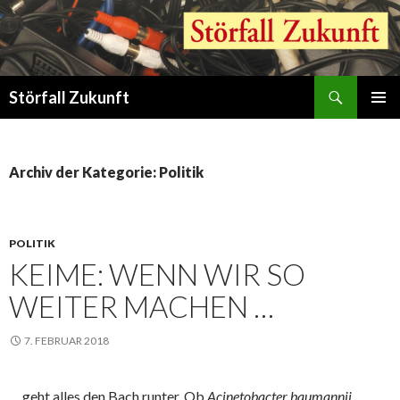
Suchen
Störfall Zukunft
ZUM
PRIMÄR
INHALT
MENÜ
SPRINGEN
Archiv der Kategorie: Politik
POLITIK
KEIME: WENN WIR SO
WEITER MACHEN …
7. FEBRUAR 2018
… geht alles den Bach runter. Ob
Acinetobacter baumannii