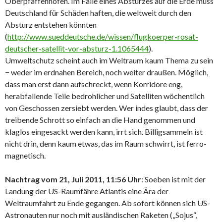
Oberpfaffenhofen. Im Falle eines Absturzes auf die Erde muss
Deutschland für Schäden haften, die weltweit durch den
Absturz entstehen könnten
(
http://www.sueddeutsche.de/wissen/flugkoerper-rosat-
deutscher-satellit-vor-absturz-1.1065444
).
Umweltschutz scheint auch im Weltraum kaum Thema zu sein
− weder im erdnahen Bereich, noch weiter draußen. Möglich,
dass man erst dann aufschreckt, wenn Korridore eng,
herabfallende Teile bedrohlicher und Satelliten wöchentlich
von Geschossen zersiebt werden. Wer indes glaubt, dass der
treibende Schrott so einfach an die Hand genommen und
klaglos eingesackt werden kann, irrt sich. Billigsammeln ist
nicht drin, denn kaum etwas, das im Raum schwirrt, ist ferro-
magnetisch.
Nachtrag vom 21, Juli 2011, 11:56 Uhr
: Soeben ist mit der
Landung der US-Raumfähre Atlantis eine Ära der
Weltraumfahrt zu Ende gegangen. Ab sofort können sich US-
Astronauten nur noch mit ausländischen Raketen („Sojus“,