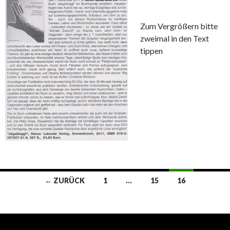
Zum Vergrößern bitte
zweimal in den Text
tippen
Beitrags-
← ZURÜCK
1
…
15
16
Navigation