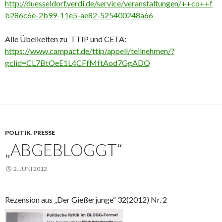
http://duesseldorf.verdi.de/service/veranstaltungen/++co++f
b286c6e-2b99-11e5-ae82-525400248a66
Alle Übelkeiten zu TTIP und CETA:
https://www.campact.de/ttip/appell/teilnehmen/?
gclid=CL7BtOeE1L4CFfMftAod7GgADQ
POLITIK
,
PRESSE
„ABGEBLOGGT“
2. JUNI 2012
Rezension aus „Der Gießerjunge“
32(2012) Nr. 2