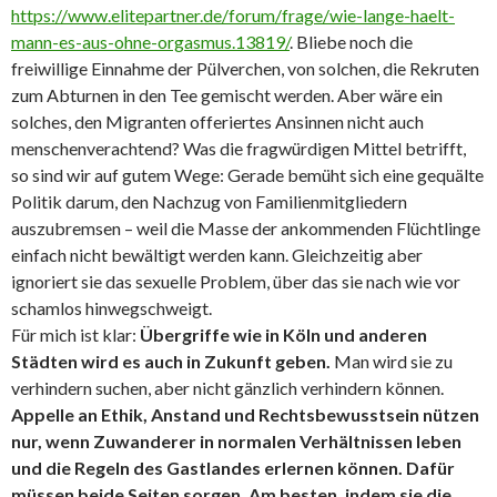
https://www.elitepartner.de/forum/frage/wie-lange-haelt-
mann-es-aus-ohne-orgasmus.13819/
. Bliebe noch die
freiwillige Einnahme der Pülverchen, von solchen, die Rekruten
zum Abturnen in den Tee gemischt werden. Aber wäre ein
solches, den Migranten offeriertes Ansinnen nicht auch
menschenverachtend? Was die fragwürdigen Mittel betrifft,
so sind wir auf gutem Wege: Gerade bemüht sich eine gequälte
Politik darum, den Nachzug von Familienmitgliedern
auszubremsen – weil die Masse der ankommenden Flüchtlinge
einfach nicht bewältigt werden kann. Gleichzeitig aber
ignoriert sie das sexuelle Problem, über das sie nach wie vor
schamlos hinwegschweigt.
Für mich ist klar:
Übergriffe wie in Köln und anderen
Städten wird es auch in Zukunft geben.
Man wird sie zu
verhindern suchen, aber nicht gänzlich verhindern können.
Appelle an Ethik, Anstand und Rechtsbewusstsein nützen
nur, wenn Zuwanderer in normalen Verhältnissen leben
und die Regeln des Gastlandes erlernen können. Dafür
müssen beide Seiten sorgen. Am besten, indem sie die