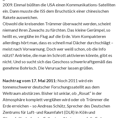
2009. Einmal büßten die USA einen Kommunikations-Satelliten
ein. Dann musste die ISS dem Bruchstück einer chinesischen
Rakete ausweichen.
Obwohl die kreisenden Trümmer überwacht werden, scheint
niemand ihren Zuwachs zu fürchten. Das kleine Gerümpel, so
heißt es, verglühe im Flug auf die Erde. Vom Kompakteren
allerdings hört man, dass es schnell mal Dächer durchschlägt –
meist nach Vorwarnung. Doch wer weiß schon, ob die Info
nützt? Antriebe, die man im Schrott aktivieren könnte, gibt es
nicht. Und so sucht sich das Geschoss schwerkraftgemäß das
genehme Bohrloch. Die Verursacher lassen grüßen.
Nachtrag vom 17. Mai 2011:
Noch 2011 wird ein
tonnenschwerer deutscher Forschungssatellit aus dem
Weltraum abstürzen. Bisher ist unklar, ob „Rosat“ in der
Atmosphäre komplett verglühen wird oder ob Trümmer die
Erde erreichen – so Andreas Schütz, Sprecher des Deutschen
Zentrums für Luft- und Raumfahrt (DLR) in Köln und