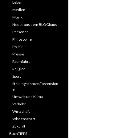
Leben
Medien
Musik
Neues aus dem BLOGhaus
Personen
Philosophie
Politik
Presse
Raumfahrt
Religion
Sport
Stellungnahmen/Rezension
en
Umwelt und Klima
Verkehr
Wirtschaft
Wissenschaft
Zukunft
BuchTIPPS