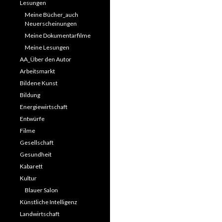
Lesungen
Meine Bücher_auch
Neuerscheinungen
Meine Dokumentarfilme
Meine Lesungen
AA_Über den Autor
Arbeitsmarkt
Bildene Kunst
Bildung
Energiewirtschaft
Entwürfe
Filme
Gesellschaft
Gesundheit
Kabarett
Kultur
Blauer Salon
Künstliche Intelligenz
Landwirtschaft