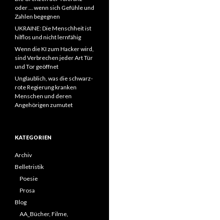
oder … wenn sich Gefühle und
Zahlen begegnen
UKRAINE: Die Menschheit ist
hilflos und nicht lernfähig
Wenn die KI zum Hacker wird,
sind Verbrechen jeder Art Tür
und Tor geöffnet
Unglaublich, was die schwarz-
rote Regierung kranken
Menschen und deren
Angehörigen zumutet
KATEGORIEN
Archiv
Belletristik
Poesie
Prosa
Blog
AA_Bücher, Filme,