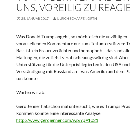
UNS, VOREILIG ZU REAGI
28. JANUAR 2017
ULRICH SCHARFENORTH
Was Donald Trump angeht, so möchte ich die unzähligen
vorauseilenden Kommentare nur zum Teil unterstützen: Tr
Rassist, ein Frauenverächter und homophob – das sind all
Haltungen, die zutiefst verabscheuungswürdig sind. Aber 
Unterstützung für die Unterprivillegierten in den USA und
Verständigung mit Russland an – was Amerika und dem Pl
tun könnte.
Warten wir ab.
Gero Jenner hat schon mal untersucht, wie es Trumps Prä
kommen konnte. Eine interessante Analyse
http://www.gerojenner.com/wp/?p=1021