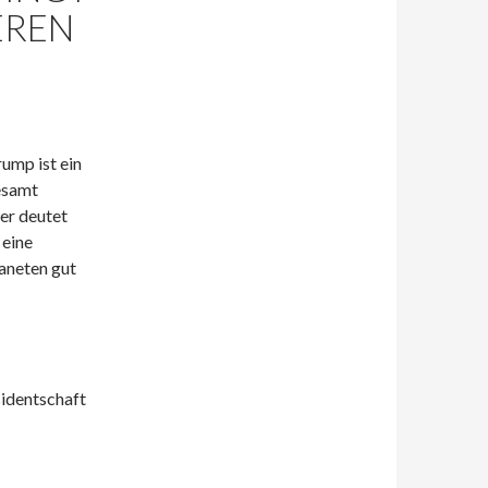
EREN
ump ist ein
esamt
er deutet
 eine
aneten gut
sidentschaft