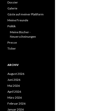
Dossier
Galerie
Gäste auf meiner Plattform
Meine Freunde
Politik
Meine Bücher -
Neuerscheinungen
Presse
Ticker
ARCHIV
August 2026
Juni 2026
Mai 2026
April 2026
März 2026
Februar 2026
Januar 2026