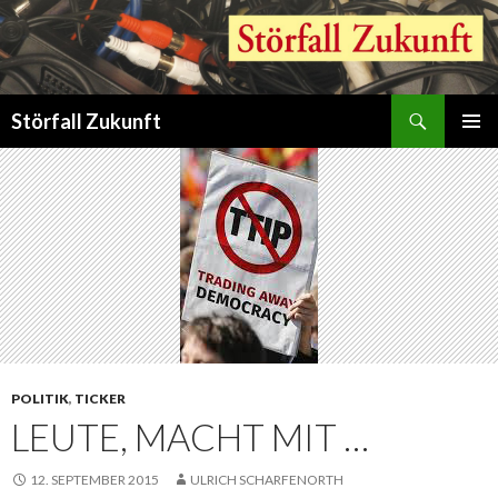
Suchen
Störfall Zukunft
ZUM
PRIMÄR
INHALT
MENÜ
SPRINGEN
POLITIK
,
TICKER
LEUTE, MACHT MIT …
12. SEPTEMBER 2015
ULRICH SCHARFENORTH