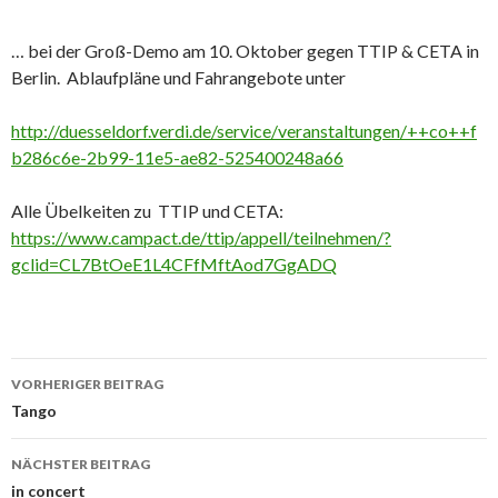
… bei der Groß-Demo am 10. Oktober gegen TTIP & CETA in
Berlin. Ablaufpläne und Fahrangebote unter
http://duesseldorf.verdi.de/service/veranstaltungen/++co++f
b286c6e-2b99-11e5-ae82-525400248a66
Alle Übelkeiten zu TTIP und CETA:
https://www.campact.de/ttip/appell/teilnehmen/?
gclid=CL7BtOeE1L4CFfMftAod7GgADQ
Beitrags-
VORHERIGER BEITRAG
Navigation
Tango
NÄCHSTER BEITRAG
in concert