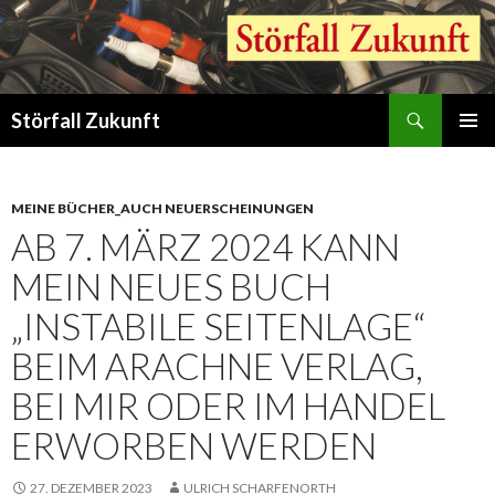
Suchen
Störfall Zukunft
ZUM
PRIMÄR
INHALT
MENÜ
SPRINGEN
MEINE BÜCHER_AUCH NEUERSCHEINUNGEN
AB 7. MÄRZ 2024 KANN
MEIN NEUES BUCH
„INSTABILE SEITENLAGE“
BEIM ARACHNE VERLAG,
BEI MIR ODER IM HANDEL
ERWORBEN WERDEN
27. DEZEMBER 2023
ULRICH SCHARFENORTH