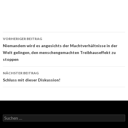
Beitrags-
VORHERIGER BEITRAG
Navigation
Niemandem wird es angesichts der Machtverhältnisse in der
Welt gelingen, den menschengemachten Treibhauseffekt zu
stoppen
NÄCHSTER BEITRAG
Schluss mit dieser Diskussion!
Suchen
nach: