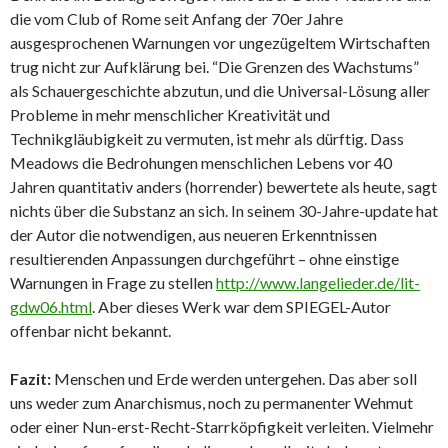
die vom Club of Rome seit Anfang der 70er Jahre
ausgesprochenen Warnungen vor ungezügeltem Wirtschaften
trug nicht zur Aufklärung bei. “Die Grenzen des Wachstums”
als Schauergeschichte abzutun, und die Universal-Lösung aller
Probleme in mehr menschlicher Kreativität und
Technikgläubigkeit zu vermuten, ist mehr als dürftig. Dass
Meadows die Bedrohungen menschlichen Lebens vor 40
Jahren quantitativ anders (horrender) bewertete als heute, sagt
nichts über die Substanz an sich. In seinem 30-Jahre-update hat
der Autor die notwendigen, aus neueren Erkenntnissen
resultierenden Anpassungen durchgeführt – ohne einstige
Warnungen in Frage zu stellen
http://www.langelieder.de/lit-
gdw06.html
. Aber dieses Werk war dem SPIEGEL-Autor
offenbar nicht bekannt.
Fazit:
Menschen und Erde werden untergehen. Das aber soll
uns weder zum Anarchismus, noch zu permanenter Wehmut
oder einer Nun-erst-Recht-Starrköpfigkeit verleiten. Vielmehr