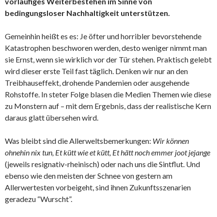
vorläufiges Weiterbestehen im Sinne von
bedingungsloser Nachhaltigkeit unterstützen.
Gemeinhin heißt es es: Je öfter und horribler bevorstehende
Katastrophen beschworen werden, desto weniger nimmt man
sie Ernst, wenn sie wirklich vor der Tür stehen. Praktisch gelebt
wird dieser erste Teil fast täglich. Denken wir nur an den
Treibhauseffekt, drohende Pandemien oder ausgehende
Rohstoffe. In steter Folge blasen die Medien Themen wie diese
zu Monstern auf – mit dem Ergebnis, dass der realistische Kern
daraus glatt übersehen wird.
Was bleibt sind die Allerweltsbemerkungen:
Wir können
ohnehin nix tun, Et kütt wie et kütt, Et hätt noch emmer joot jejange
(jeweils resignativ-rheinisch) oder nach uns die Sintflut. Und
ebenso wie den meisten der Schnee von gestern am
Allerwertesten vorbeigeht, sind ihnen Zukunftsszenarien
geradezu “Wurscht”.