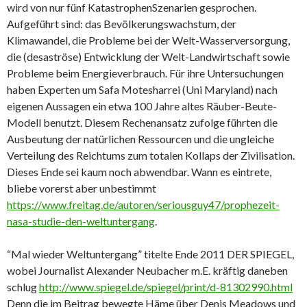
wird von nur fünf KatastrophenSzenarien gesprochen.
Aufgeführt sind: das Bevölkerungswachstum, der
Klimawandel, die Probleme bei der Welt-Wasserversorgung,
die (desaströse) Entwicklung der Welt-Landwirtschaft sowie
Probleme beim Energieverbrauch. Für ihre Untersuchungen
haben Experten um Safa Motesharrei (Uni Maryland) nach
eigenen Aussagen ein etwa 100 Jahre altes Räuber-Beute-
Modell benutzt. Diesem Rechenansatz zufolge führten die
Ausbeutung der natürlichen Ressourcen und die ungleiche
Verteilung des Reichtums zum totalen Kollaps der Zivilisation.
Dieses Ende sei kaum noch abwendbar. Wann es eintrete,
bliebe vorerst aber unbestimmt
https://www.freitag.de/autoren/seriousguy47/prophezeit-
nasa-studie-den-weltuntergang
.
“Mal wieder Weltuntergang” titelte Ende 2011 DER SPIEGEL,
wobei Journalist Alexander Neubacher m.E. kräftig daneben
schlug
http://www.spiegel.de/spiegel/print/d-81302990.html
Denn die im Beitrag bewegte Häme über Denis Meadows und