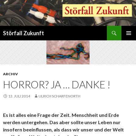
Suchen
Störfall Zukunft
ZUM
PRIMÄR
INHALT
MENÜ
SPRINGEN
ARCHIV
HORROR? JA … DANKE !
13. JULI 2014
ULRICH SCHARFENORTH
Es ist alles eine Frage der Zeit. Menschheit und Erde
werden untergehen. Das aber sollte unser Leben nur
insofern beeinflussen, als dass wir unser und der Welt