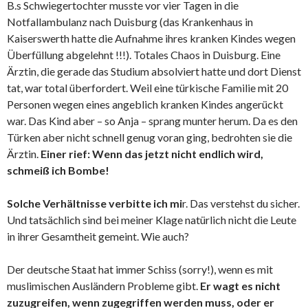
B.s Schwiegertochter musste vor vier Tagen in die
Notfallambulanz nach Duisburg (das Krankenhaus in
Kaiserswerth hatte die Aufnahme ihres kranken Kindes wegen
Überfüllung abgelehnt !!!). Totales Chaos in Duisburg. Eine
Ärztin, die gerade das Studium absolviert hatte und dort Dienst
tat, war total überfordert. Weil eine türkische Familie mit 20
Personen wegen eines angeblich kranken Kindes angerückt
war. Das Kind aber – so Anja – sprang munter herum. Da es den
Türken aber nicht schnell genug voran ging, bedrohten sie die
Ärztin.
Einer rief: Wenn das jetzt nicht endlich wird,
schmeiß ich Bombe!
Solche Verhältnisse verbitte ich mi
r. Das verstehst du sicher.
Und tatsächlich sind bei meiner Klage natürlich nicht die Leute
in ihrer Gesamtheit gemeint. Wie auch?
Der deutsche Staat hat immer Schiss (sorry!), wenn es mit
muslimischen Ausländern Probleme gibt.
Er wagt es nicht
zuzugreifen, wenn zugegriffen werden muss, oder er