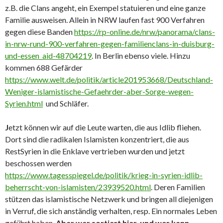
z.B. die Clans angeht, ein Exempel statuieren und eine ganze
Familie ausweisen. Allein in NRW laufen fast 900 Verfahren
gegen diese Banden
https://rp-online.de/nrw/panorama/clans-
in-nrw-rund-900-verfahren-gegen-familienclans-in-duisburg-
und-essen_aid-48704219
. In Berlin ebenso viele. Hinzu
kommen 688 Gefärder
https://www.welt.de/politik/article201953668/Deutschland-
Weniger-islamistische-Gefaehrder-aber-Sorge-wegen-
Syrien.html
und Schläfer.
J
etzt können wir auf die Leute warten, die aus Idlib fliehen.
Dort sind die radikalen Islamisten konzentriert, die aus
RestSyrien in die Enklave vertrieben wurden und jetzt
beschossen werden
https://www.tagesspiegel.de/politik/krieg-in-syrien-idlib-
beherrscht-von-islamisten/23939520.html
. Deren Familien
stützen das islamistische Netzwerk und bringen all diejenigen
in Verruf, die sich anständig verhalten, resp. Ein normales Leben
geführt haben.
Aber wer sortiert hier, und wer kann