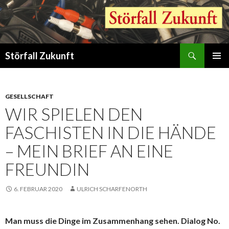
Suchen
Störfall Zukunft
ZUM
PRIMÄR
INHALT
MENÜ
SPRINGEN
GESELLSCHAFT
WIR SPIELEN DEN
FASCHISTEN IN DIE HÄNDE
– MEIN BRIEF AN EINE
FREUNDIN
6. FEBRUAR 2020
ULRICH SCHARFENORTH
Man muss die Dinge im Zusammenhang sehen. Dialog No.