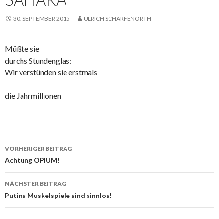
30. SEPTEMBER 2015
ULRICH SCHARFENORTH
Müßte sie
durchs Stundenglas:
Wir verstünden sie erstmals
die Jahrmillionen
Beitrags-
VORHERIGER BEITRAG
Navigation
Achtung OPIUM!
NÄCHSTER BEITRAG
Putins Muskelspiele sind sinnlos!