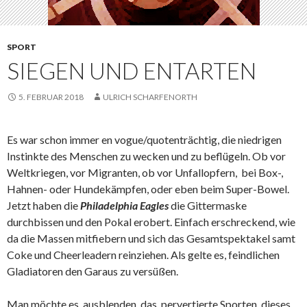
SPORT
SIEGEN UND ENTARTEN
5. FEBRUAR 2018
ULRICH SCHARFENORTH
Es war schon immer en vogue/quotenträchtig, die niedrigen
Instinkte des Menschen zu wecken und zu beflügeln. Ob vor
Weltkriegen, vor Migranten, ob vor Unfallopfern, bei Box-,
Hahnen- oder Hundekämpfen, oder eben beim Super-Bowel.
Jetzt haben die
Philadelphia
Eagles
die Gittermaske
durchbissen und den Pokal erobert. Einfach erschreckend, wie
da die Massen mitfiebern und sich das Gesamtspektakel samt
Coke und Cheerleadern reinziehen. Als gelte es, feindlichen
Gladiatoren den Garaus zu versüßen.
Man möchte es ausblenden, das pervertierte Sporten, dieses