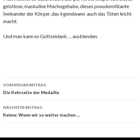
geistlose, maskuline Machogehabe, dieses pseudomilitante
Ineinander der Körper, das irgendwann auch das Töten leicht
macht.
Und man kann es Gottseidank … ausblenden.
Beitrags-
VORHERIGER BEITRAG
Navigation
Die Kehrseite der Medaille
NÄCHSTER BEITRAG
Keime: Wenn wir so weiter machen …