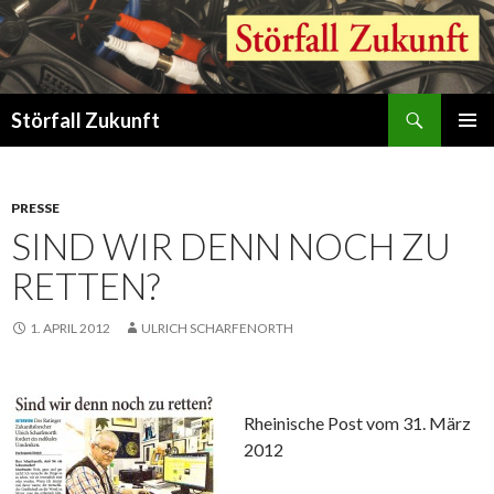
Suchen
Störfall Zukunft
ZUM
PRIMÄR
INHALT
MENÜ
SPRINGEN
PRESSE
SIND WIR DENN NOCH ZU
RETTEN?
1. APRIL 2012
ULRICH SCHARFENORTH
Rheinische Post vom 31. März
2012