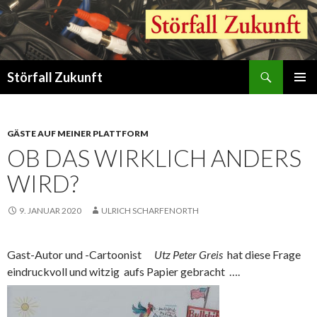
Suchen
Störfall Zukunft
ZUM
PRIMÄR
INHALT
MENÜ
SPRINGEN
GÄSTE AUF MEINER PLATTFORM
OB DAS WIRKLICH ANDERS
WIRD?
9. JANUAR 2020
ULRICH SCHARFENORTH
Gast-Autor und -Cartoonist
Utz Peter Greis
hat diese Frage
eindruckvoll und witzig aufs
Papier gebracht ….