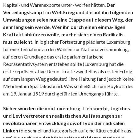
Kapital- und Warenexporte unter- worfen hätten.
Der
Verteilungskampf im Weltkrieg und die auf ihn folgenden
Umwälzungen seien nur eine Etappe auf diesem Weg, der
sehr lang sein werde. Wer ihn durch einen einma- ligen
Kraftakt abkürzen wolle, mache sich seinen Radikalis-
mus zu leicht.
In logischer Fortsetzung plädierte Luxemburg
für eine Teilnahme an den Wahlen zur Nationalversammlung,
auf deren Grundlage das erste parlamentarische
Repräsentativsystem entstehen sollte (Luxemburg hat die
erste repräsentative Demo- kratie zweifellos als ersten Erfolg
auf dem langen Weg gedeutet). Ihre Haltung fand jedoch keine
Mehrheit im Spartakusbund. Was schließlich zum Boykott des
am 19. Januar 1919 durchgeführten Urnengangs führte.
Sicher wurden die von Luxemburg, Liebknecht, Jogiches
und Levi vertretenen realistischen Auffassungen zur
revolutionären Entwicklung sowohl von der radikalen
Linken
(die schnell und kategorisch auf eine Räterepublik aus
war)
als auch von der Mehrheitssozialdemokratie
(die