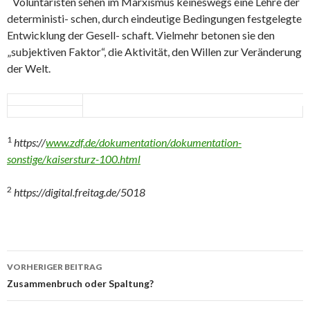
Voluntaristen sehen im Marxismus keineswegs eine Lehre der
deterministi- schen, durch eindeutige Bedingungen festgelegte
Entwicklung der Gesell- schaft. Vielmehr betonen sie den
„subjektiven Faktor“, die Aktivität, den Willen zur Veränderung
der Welt.
1
https://
www.zdf.de/dokumentation/dokumentation-
sonstige/kaisersturz-100.html
2
https://digital.freitag.de/5018
Beitrags-
VORHERIGER BEITRAG
Navigation
Zusammenbruch oder Spaltung?