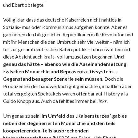
und Ebert obsiegte.
Völlig klar, dass das deutsche Kaiserreich nicht nahtlos in
Sozialis- mus oder Kommunismus aufgehen konnte. Aber es
gab neben den bürgerlichen Republikanern die Revolution und
mit ihr Menschen,die den Umbruch sehr viel weiter – nämlich
bis zur gesamtdeut- schen Räterepublik – führen wollten und
diese Absicht auch kraft- voll umzusetzen begannen.
Und
genau das hätte – ebenso wie die Auseinandersetzung
zwischen Monarchie und Repräsenta- tivsystem –
Gegenstand besagter Szenerie sein müssen.
Doch die
Produzenten des handwerklich gut gemachten, inhaltlich aber
total vergeigten Spektakels waren offenbar auf History a la
Guido Knopp aus. Auch da fehlt es immer bei
links
.
Um genau zu sein:
Im Umfeld des „Kaisersturzes“ gab es
neben der degenerierten Monarchie und den teils
kooperierenden, teils ausbrechenden
Mehrheitssozialisten (MSPD) um Fried- rich Ebert