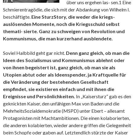
über uns ergehen las- sen.1 Eine
Schmierentragödie, die sich mit der Abdankung von Wilhelm I.
beschäftigte.
Eine SturzStory, die weder die kriegs-
auslösenden Momente, noch die Kriegsschuld selbst
themati- sierte. Ganz zu schweigen von Revolution und
Kommunismus, die man kurzerhand ausblendete.
Soviel Halbbild geht gar nicht.
Denn ganz gleich, ob man die
Ideen des Sozialismus und Kommunismus ablehnt oder
von ihnen begeistert ist, ganz gleich, ob man sie als
Utopien abtut oder als Ideenspender, ja Kraftquelle für
die Veränderung der bestehenden Gesellschaft
empfindet, sie existieren einfach und mit ihnen die
Ereignisse und Persönlichkeiten.
In „Kaisersturz“ gab es den
geknickten Kaiser, den unfähigen Max von Baden und die
MehrheitsSozialdemokratie (MSPD) unter Ebert – allesamt
Protagonisten mit Machtambitionen. Die einen kolaborierten,
die anderen kolabierten, wieder andere griffen die Gelegenheit
beim Schopfe oder gaben auf. Letztendlich stürzte der Kaiser