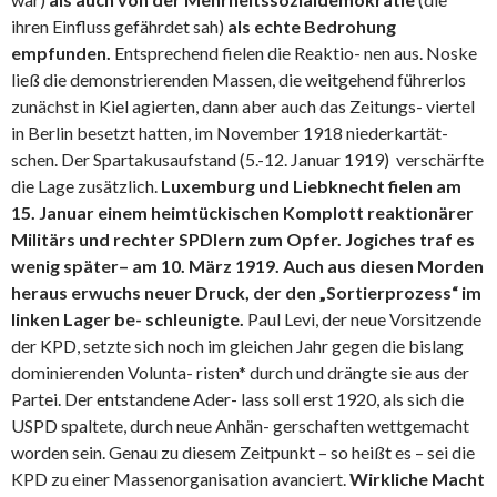
ihren Einfluss gefährdet sah)
als
echte Bedrohung
empfunden.
Entsprechend fielen die Reaktio- nen aus. Noske
ließ die demonstrierenden Massen, die weitgehend führerlos
zunächst in Kiel agierten, dann aber auch das Zeitungs- viertel
in Berlin besetzt hatten, im November 1918 niederkartät-
schen. Der Spartakusaufstand (5.-12. Januar 1919) verschärfte
die Lage zusätzlich.
Luxemburg und Liebknecht fielen am
15. Januar einem heimtückischen Komplott reaktionärer
Militärs und rechter SPDlern zum Opfer. Jogiches traf es
wenig später
– am 10. März 1919. Auch aus diesen Morden
heraus erwuchs neuer Druck, der den „Sortierprozess“ im
linken Lager be- schleunigte.
Paul Levi, der neue Vorsitzende
der KPD, setzte sich noch im gleichen Jahr gegen die bislang
dominierenden Volunta- risten* durch und drängte sie aus der
Partei. Der entstandene Ader- lass soll erst 1920, als sich die
USPD spaltete, durch neue Anhän- gerschaften wettgemacht
worden sein. Genau zu diesem Zeitpunkt – so heißt es – sei die
KPD zu einer Massenorganisation avanciert.
Wirkliche Macht