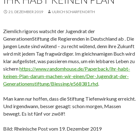
21. DEZEMBER 2019
ULRICH SCHARFENORTH
Ziemlich rigoros watscht der Jugendrat der
GenerationenStiftung die Regierenden in Deutschland ab . Die
jungen Leute sind wütend – zu recht wütend, denn ihre Zukunft
wird mit jedem Tag fragwürdiger. Im gleichnamigen Buch wird
klar aufgelistet, was passieren muss, um ein lebbares Leben zu
sichern
https://www.randomhouse.de/Paperback/Ihr-habt-
keinen-Plan-darum-machen-wir-einen/Der-Jugendrat-der-
Generationenstiftung/Blessing/e568381.rhd
.
Man kann nur hoffen, dass die Stiftung Tiefenwirkung erreicht.
Und irgendwann, besser gesagt: schon morgen, Massen
bewegt. Es ist fünf vor zwölf!
Bild: Rheinische Post vom 19. Dezember 2019