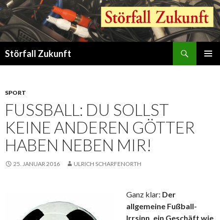
Suchen
Störfall Zukunft
ZUM
PRIMÄR
INHALT
MENÜ
SPRINGEN
SPORT
FUSSBALL: DU SOLLST K
EINE ANDEREN GÖTTER H
ABEN NEBEN MIR!
25. JANUAR 2016
ULRICH SCHARFENORTH
Ganz klar:
Der
allgemeine Fußball-
Irrsinn, ein Geschäft wie