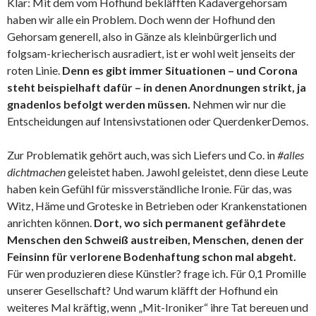
Klar: Mit dem vom Hofhund bekläfften Kadavergehorsam
haben wir alle ein Problem. Doch wenn der Hofhund den
Gehorsam generell, also in Gänze als kleinbürgerlich und
folgsam-kriecherisch ausradiert, ist er wohl weit jenseits der
roten Linie.
Denn es gibt immer Situationen – und Corona
steht beispielhaft dafür – in denen Anordnungen strikt, ja
gnadenlos befolgt werden müssen.
Nehmen wir nur die
Entscheidungen auf Intensivstationen oder QuerdenkerDemos.
Zur Problematik gehört auch, was sich Liefers und Co. in
#alles
dichtmachen
geleistet haben. Jawohl geleistet, denn diese Leute
haben kein Gefühl für missverständliche Ironie. Für das, was
Witz, Häme und Groteske in Betrieben oder Krankenstationen
anrichten können.
Dort, wo sich permanent gefährdete
Menschen den Schweiß austreiben, Menschen, denen der
Feinsinn für verlorene Bodenhaftung schon mal abgeht.
Für wen produzieren diese Künstler? frage ich. Für 0,1 Promille
unserer Gesellschaft? Und warum kläfft der Hofhund ein
weiteres Mal kräftig, wenn „Mit-Ironiker“ ihre Tat bereuen und