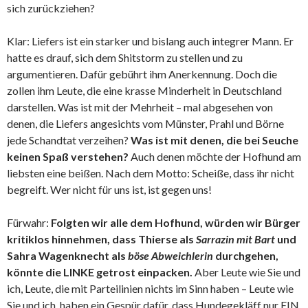
sich zurückziehen?
Klar: Liefers ist ein starker und bislang auch integrer Mann. Er
hatte es drauf, sich dem Shitstorm zu stellen und zu
argumentieren. Dafür gebührt ihm Anerkennung. Doch die
zollen ihm Leute, die eine krasse Minderheit in Deutschland
darstellen. Was ist mit der Mehrheit – mal abgesehen von
denen, die Liefers angesichts vom Münster, Prahl und Börne
jede Schandtat verzeihen?
Was ist mit denen, die bei Seuche
keinen Spaß verstehen?
Auch denen möchte der Hofhund am
liebsten eine beißen. Nach dem Motto: Scheiße, dass ihr nicht
begreift. Wer nicht für uns ist, ist gegen uns!
Fürwahr:
Folgten wir alle dem Hofhund, würden wir Bürger
kritiklos hinnehmen, dass Thierse als
Sarrazin mit Bart
und
Sahra Wagenknecht als
böse Abweichlerin
durchgehen,
könnte die LINKE getrost einpacken.
Aber Leute wie Sie und
ich, Leute, die mit Parteilinien nichts im Sinn haben – Leute wie
Sie und ich, haben ein Gespür dafür, dass Hundegekläff nur EIN,