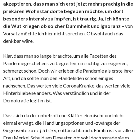
akzeptieren, dass man sich erst jetzt mehrsprachig in die
prekären Wohnstandorte begeben möchte, um dort
besonders intensiv zu impfen, ist traurig. Ja, ich könnte
die Wut kriegen ob solcher Dummheit und Ignoranz
– von
Vorsatz möchte ich hier nicht sprechen. Obwohl auch das
denkbar wäre.
Klar, dass man so lange brauchte, um alle Facetten des
Pandemiegeschehens zu begreifen, um richtig zu reagieren,
schmerzt schon. Doch wir erleben die Pandemie als erste ihrer
Art, und da sollte man den Handelnden schon einiges
nachsehen. Das werten viele CoronaKranke, das werten viele
Hinterbliebene anders. Was verständlich und in der
Demokratie legitim ist.
Dass sich da der unbetroffene Kläffer einmischt und nicht
einmal erwägt, die Handlungsoptionen und -zwänge der
Gegenseite zu
e r f ü h le n
, enttäuscht mich. Für ihn ist vor allem
Frau Merkel Schuld am Desaster, obwohl doch gerade sie es