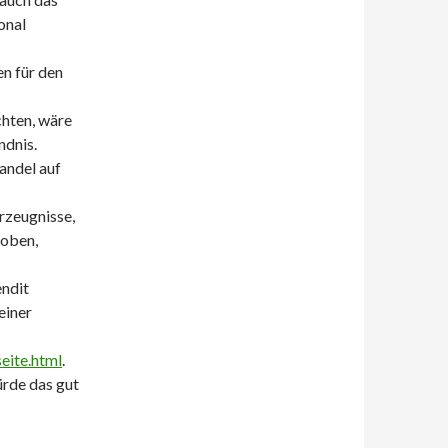
onal
n für den
chten, wäre
ndnis.
andel auf
rzeugnisse,
hoben,
endit
einer
eite.html
.
ürde das gut