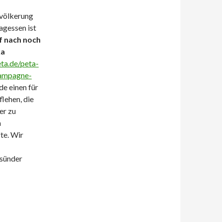
evölkerung
agessen ist
f nach noch
ka
ta.de/peta-
kampagne-
de einen für
flehen, die
er zu
n
te. Wir
esünder