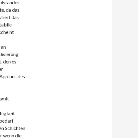
hlstandes
e, da das
stiert das
tabile
scheint
 an
lisierung
, den es
er
 Applaus des
amit
higkeit
dbedarf
en Schichten
ur wenn die