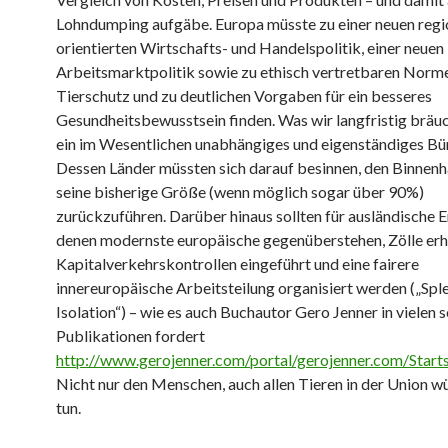
Lohndumping aufgäbe. Europa müsste zu einer neuen regi
orientierten Wirtschafts- und Handelspolitik, einer neuen
Arbeitsmarktpolitik sowie zu ethisch vertretbaren Norme
Tierschutz und zu deutlichen Vorgaben für ein besseres
Gesundheitsbewusstsein finden. Was wir langfristig bräu
ein im Wesentlichen unabhängiges und eigenständiges Bü
Dessen Länder müssten sich darauf besinnen, den Binnenh
seine bisherige Größe (wenn möglich sogar über 90%)
zurückzuführen. Darüber hinaus sollten für ausländische E
denen modernste europäische gegenüberstehen, Zölle er
Kapitalverkehrskontrollen eingeführt und eine fairere
innereuropäische Arbeitsteilung organisiert werden („Spl
Isolation“) – wie es auch Buchautor Gero Jenner in vielen s
Publikationen fordert
http://www.gerojenner.com/portal/gerojenner.com/Starts
Nicht nur den Menschen, auch allen Tieren in der Union w
tun.