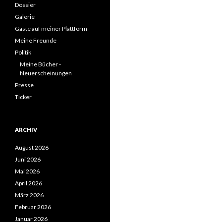
Dossier
Galerie
Gäste auf meiner Plattform
Meine Freunde
Politik
Meine Bücher -
Neuerscheinungen
Presse
Ticker
ARCHIV
August 2026
Juni 2026
Mai 2026
April 2026
März 2026
Februar 2026
Januar 2026