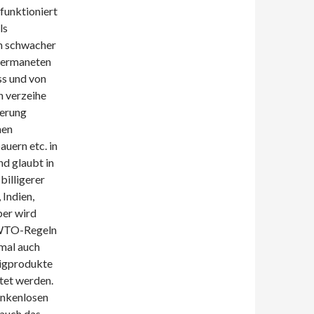
funktioniert
ls
n schwacher
 permaneten
ss und von
n verzeihe
ierung
hen
uern etc. in
d glaubt in
billigerer
 Indien,
ber wird
r WTO-Regeln
umal auch
ligprodukte
htet werden.
ankenlosen
 auch das