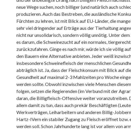
neue Wege suchen, noch billiger (und natürlich auch schlec
produzieren. Auch das Bestreben, die ausländische Konku
Fürchten zu lehren, ist mit Blick auf EU-Länder, die mangel
sehr viel dringender auf Erträge aus der Tierhaltung angew
nicht nur unsolidarisch, sondern völlig unnötig. Unter dem 
es darum, die Schweinezucht auf ein normales, tiergerec
zurückzufahren. Ginge es nach mir, würde ich sie völlig a
den Bauern eine Alternative anbieten. Jeder weiß inzwisch
insbesondere Schweinefleisch der menschlichen Gesundhe
abträglich ist. Ja, dass der Fleischkonsum mit Blick auf di
Gesundheit auf maximal 2-3 Mahlzeiten pro Woche einge
werden sollte. Obwohl inzwischen viele Menschen diese
folgen, setzen die Regierenden (im Verbund mit der Agrar
daran, die Billigfleisch-Offensive weiter voranzutreiben. 
allem damit zu tun, dass auch prekär Beschäftigten (Leute
Werkverträgen, Leiharbeitern und anderen Billig-Jobbern
Hartz-IVern ein stabiler Zugang zu Fleisch eröffnet bzw. 
werden soll. Schon Jahrhunderte lang ist vor allem von ar