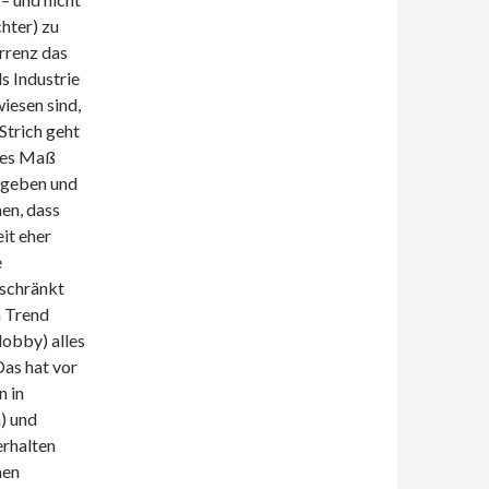
hter) zu
rrenz das
s Industrie
iesen sind,
Strich geht
htes Maß
ufgeben und
en, dass
it eher
e
schränkt
m Trend
lobby) alles
Das hat vor
n in
) und
erhalten
men