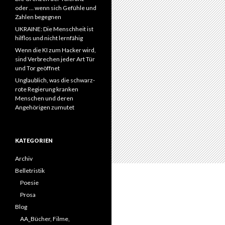
oder … wenn sich Gefühle und
Zahlen begegnen
UKRAINE: Die Menschheit ist
hilflos und nicht lernfähig
Wenn die KI zum Hacker wird,
sind Verbrechen jeder Art Tür
und Tor geöffnet
Unglaublich, was die schwarz-
rote Regierung kranken
Menschen und deren
Angehörigen zumutet
KATEGORIEN
Archiv
Belletristik
Poesie
Prosa
Blog
AA_Bücher, Filme,