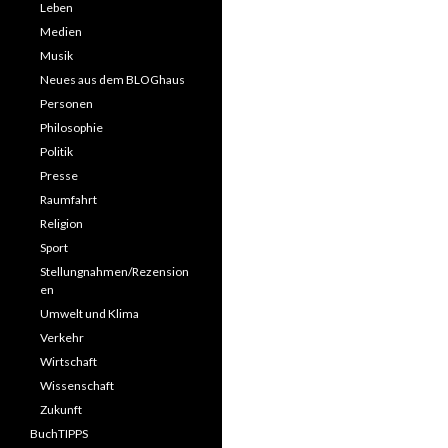
Leben
Medien
Musik
Neues aus dem BLOGhaus
Personen
Philosophie
Politik
Presse
Raumfahrt
Religion
Sport
Stellungnahmen/Rezension
en
Umwelt und Klima
Verkehr
Wirtschaft
Wissenschaft
Zukunft
BuchTIPPS