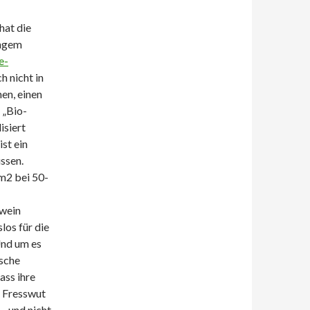
hat die
angem
e-
h nicht in
en, einen
 „Bio-
isiert
st ein
ssen.
 m2 bei 50-
wein
os für die
Und um es
tsche
ass ihre
e Fresswut
– und nicht