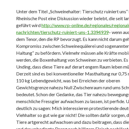
Unter dem Titel „Schweinehalter: Tierschutz ruiniert uns“ 
Rheinische Post eine Diskussion wieder belebt, die seit l
geführt wird
http://www.rp-online.de/regionales/regional
nachrichten/tierschutz-ruiniert-uns-1.3394939
– wenn auc
dem Tenor, den die RP bevorzugt. Es kann nicht darum geh
Kompromiss zwischen Schweinequälerei und sogenannter
Haltung“ zu befördern. Vielmehr müssen alle Kräfte mobil
werden, die Boxenhaltung von Schweinen zu verbieten. Es i
Unding, dass diese Tiere auf derart engem Raum leben mü
Derzeit sind es bei konventioneller Masthaltung nur 0,75
110 kg Lebendgewicht, was bei Erreichen der oberen
Gewichtsgrenze nahezu Null Zwischenraum rund ums Sch
bedeutet. Schon der Gedanke, das Tier nahezu bewegungsl
menschliche Fressgier aufwachsen zu lassen, ist perfide. 
deutlich zu sagen: Mich interessieren protestierende deu
Viehhalter so gut wie gar nicht! Die sollten dafür sorgen, d
Tiere artgerecht aufwachsen und dazu beitragen, dass di
und der unbedingte Drang nach billigem Fleisch nachlässt 