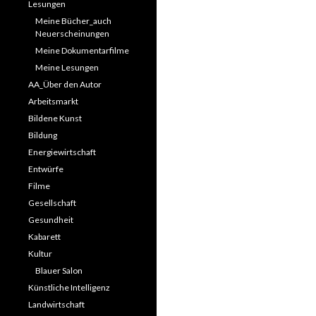
Lesungen
Meine Bücher_auch
Neuerscheinungen
Meine Dokumentarfilme
Meine Lesungen
AA_Über den Autor
Arbeitsmarkt
Bildene Kunst
Bildung
Energiewirtschaft
Entwürfe
Filme
Gesellschaft
Gesundheit
Kabarett
Kultur
Blauer Salon
Künstliche Intelligenz
Landwirtschaft