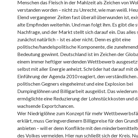
Menschen das Fleisch in der Mahlzeit als Zeichen von Wo
verstanden worden – nicht zu Unrecht, wie man weiß. Heut
Elend vergangener Zeiten fast überall überwunden ist, exi
alte Empfinden weiterhin. Und man folgt ihm. Es gibt die s
Nachfrage, und der Markt stellt sich darauf ein. Das alles 
zunächst natürlich – ist es aber nicht. Denn es gibt eine
politische/handelspolitische Komponente, die zunehmend
Bedeutung gewinnt. Deutschland ist im Zeichen der Globa
einem immer heftiger werdenden Wettbewerb ausgesetzt
selbst mit aller Energie anheizt. Schröder hat darauf mit d
Einführung der Agenda 2010 reagiert, den verständlichen
politischen Gegners eingeheimst und eine Explosion bei
Dumpinglöhnen und Billigarbeit ausgelöst. Das wiederum
ermöglichte eine Reduzierung der Lohnstückkosten und d
wachsende Exportchancen.
Wer Niedriglöhne zum Konzept für mehr Wettbewerbsfä
erklärt, muss Geringverdienern Billigpreise für den Grun
anbieten – will er denn Konflikte mit den minderbemittelt
des Volkes vermeiden. Hier nun schließt sich der Kreis. N