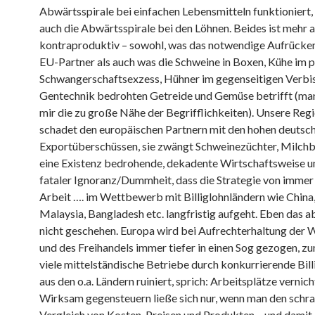
Abwärtsspirale bei einfachen Lebensmitteln funktioniert, 
auch die Abwärtsspirale bei den Löhnen. Beides ist mehr a
kontraproduktiv – sowohl, was das notwendige Aufrücke
EU-Partner als auch was die Schweine in Boxen, Kühe im
Schwangerschaftsexzess, Hühner im gegenseitigen Verbi
Gentechnik bedrohten Getreide und Gemüse betrifft (ma
mir die zu große Nähe der Begrifflichkeiten). Unsere Reg
schadet den europäischen Partnern mit den hohen deutsc
Exportüberschüssen, sie zwängt Schweinezüchter, Milchba
eine Existenz bedrohende, dekadente Wirtschaftsweise un
fataler Ignoranz/Dummheit, dass die Strategie von immer 
Arbeit …. im Wettbewerb mit Billiglohnländern wie China,
Malaysia, Bangladesh etc. langfristig aufgeht. Eben das a
nicht geschehen. Europa wird bei Aufrechterhaltung de
und des Freihandels immer tiefer in einen Sog gezogen, z
viele mittelständische Betriebe durch konkurrierende Bil
aus den o.a. Ländern ruiniert, sprich: Arbeitsplätze vernic
Wirksam gegensteuern ließe sich nur, wenn man den schr
Vergleich von Kosten, Preisen und Produkten – und damit