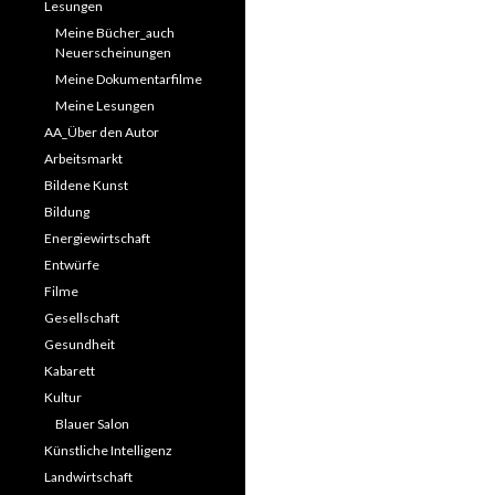
Lesungen
Meine Bücher_auch
Neuerscheinungen
Meine Dokumentarfilme
Meine Lesungen
AA_Über den Autor
Arbeitsmarkt
Bildene Kunst
Bildung
Energiewirtschaft
Entwürfe
Filme
Gesellschaft
Gesundheit
Kabarett
Kultur
Blauer Salon
Künstliche Intelligenz
Landwirtschaft