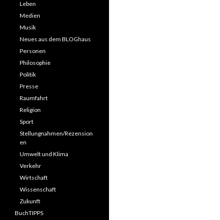
Leben
Medien
Musik
Neues aus dem BLOGhaus
Personen
Philosophie
Politik
Presse
Raumfahrt
Religion
Sport
Stellungnahmen/Rezension
en
Umwelt und Klima
Verkehr
Wirtschaft
Wissenschaft
Zukunft
BuchTIPPS