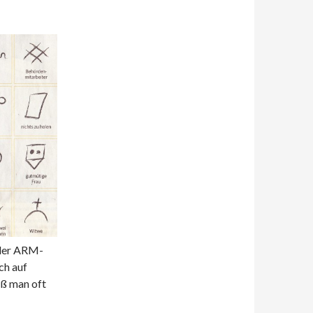
 der ARM-
ch auf
iß man oft