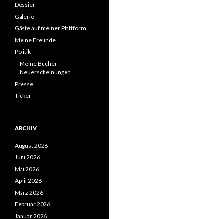
Dossier
Galerie
Gäste auf meiner Plattform
Meine Freunde
Politik
Meine Bücher -
Neuerscheinungen
Presse
Ticker
ARCHIV
August 2026
Juni 2026
Mai 2026
April 2026
März 2026
Februar 2026
Januar 2026