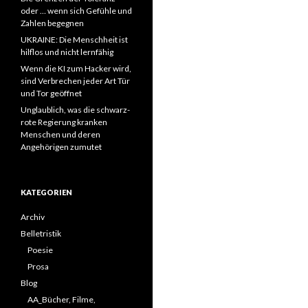
oder … wenn sich Gefühle und
Zahlen begegnen
UKRAINE: Die Menschheit ist
hilflos und nicht lernfähig
Wenn die KI zum Hacker wird,
sind Verbrechen jeder Art Tür
und Tor geöffnet
Unglaublich, was die schwarz-
rote Regierung kranken
Menschen und deren
Angehörigen zumutet
KATEGORIEN
Archiv
Belletristik
Poesie
Prosa
Blog
AA_Bücher, Filme,