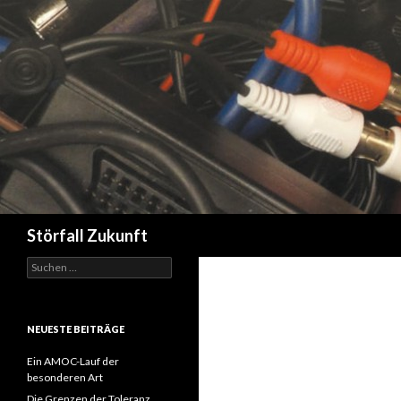
Suchen
Störfall Zukunft
Suchen
nach:
NEUESTE BEITRÄGE
Ein AMOC-Lauf der
besonderen Art
Die Grenzen der Toleranz