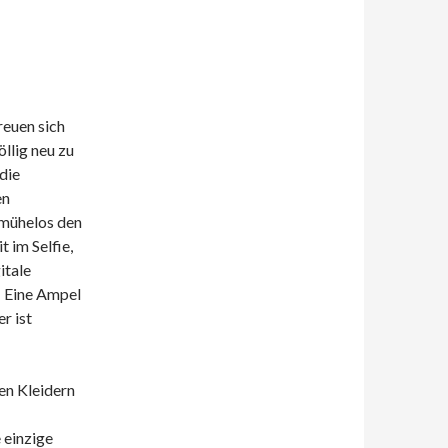
reuen sich
öllig neu zu
die
en
 mühelos den
t im Selfie,
itale
: Eine Ampel
r ist
uen Kleidern
 einzige