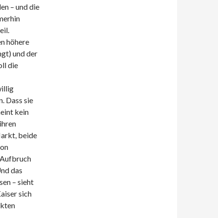
en – und die
merhin
il.
en höhere
gt) und der
ll die
illig
n. Dass sie
eint kein
ihren
arkt, beide
von
 Aufbruch
Und das
sen – sieht
Kaiser sich
ckten