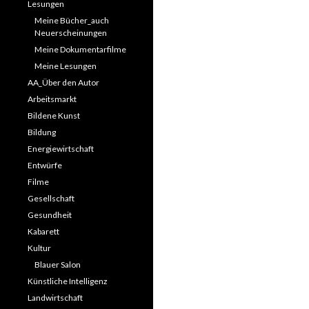
Lesungen
Meine Bücher_auch
Neuerscheinungen
Meine Dokumentarfilme
Meine Lesungen
AA_Über den Autor
Arbeitsmarkt
Bildene Kunst
Bildung
Energiewirtschaft
Entwürfe
Filme
Gesellschaft
Gesundheit
Kabarett
Kultur
Blauer Salon
Künstliche Intelligenz
Landwirtschaft