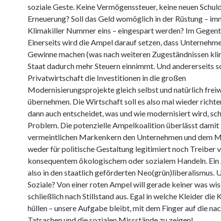
soziale Geste. Keine Vermögenssteuer, keine neuen Schuld
Erneuerung? Soll das Geld womöglich in der Rüstung – im
Klimakiller Nummer eins – eingespart werden? Im Gegente
Einerseits wird die Ampel darauf setzen, dass Unternehm
Gewinne machen (was nach weiteren Zugeständnissen klin
Staat dadurch mehr Steuern einnimmt. Und andererseits so
Privatwirtschaft die Investitionen in die großen
Modernisierungsprojekte gleich selbst und natürlich freiw
übernehmen. Die Wirtschaft soll es also mal wieder richte
dann auch entscheidet, was und wie modernisiert wird, sch
Problem. Die potenzielle Ampelkoalition überlässt damit 
vermeintlichen Markenkern den Unternehmen und dem M
weder für politische Gestaltung legitimiert noch Treiber 
konsequentem ökologischem oder sozialem Handeln. Ein
also in den staatlich geförderten Neo(grün)liberalismus. 
Soziale? Von einer roten Ampel will gerade keiner was wis
schließlich nach Stillstand aus. Egal in welche Kleider die 
hüllen – unsere Aufgabe bleibt, mit dem Finger auf die na
Tatsachen und die sozialen Missstände zu zeigen!