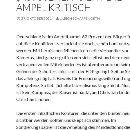
AMPEL KRITISCH
27. OKTOBER 2021
ULRICH SCHARFENORTH
Deutschland ist im Ampeltaumel. 62 Prozent der Bürger f
auf diese Koalition – verspricht sie doch, schön bunt und v
werden. Mit heroischen Mienen treten die Verhandler vor 
Kameras, sind ganz ergriffen von sich selbst und dem neu
vertrauensvollen Miteinander. Es ist atemberaubend, wie
Grünen der Schulterschluss mit der FDP gelingt. Seit an Sei
das allein genügt als Beweis für Erneuerungswillen und dig
Kompetenz. So lieb lächelte Liberalismus lange nicht. Nur
ist kein Kompass, der Kaiser ist nackt, und Christian Lindne
Christian Lindner.
Die ersten inhaltlichen Konturen, die unter den bunten ne
sichtbar werden, sollten uns skeptisch stimmen. Im
Sondierungspapier ist die Anhebung des Mindestlohns die