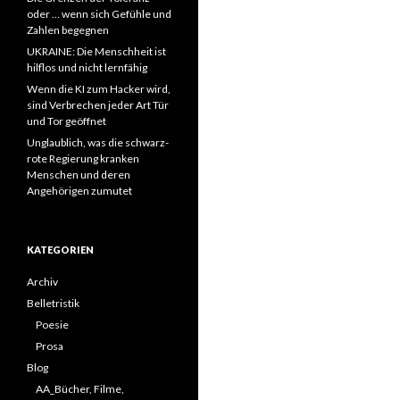
oder … wenn sich Gefühle und
Zahlen begegnen
UKRAINE: Die Menschheit ist
hilflos und nicht lernfähig
Wenn die KI zum Hacker wird,
sind Verbrechen jeder Art Tür
und Tor geöffnet
Unglaublich, was die schwarz-
rote Regierung kranken
Menschen und deren
Angehörigen zumutet
KATEGORIEN
Archiv
Belletristik
Poesie
Prosa
Blog
AA_Bücher, Filme,