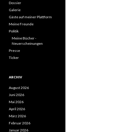
Dossier
Galerie
Gäste auf meiner Plattform
Meine Freunde
Politik
Meine Bücher -
Neuerscheinungen
Presse
Ticker
ARCHIV
August 2026
Juni 2026
Mai 2026
April 2026
März 2026
Februar 2026
Januar 2026