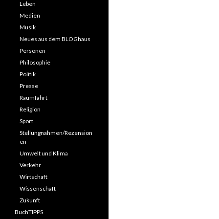
Leben
Medien
Musik
Neues aus dem BLOGhaus
Personen
Philosophie
Politik
Presse
Raumfahrt
Religion
Sport
Stellungnahmen/Rezension
en
Umwelt und Klima
Verkehr
Wirtschaft
Wissenschaft
Zukunft
BuchTIPPS