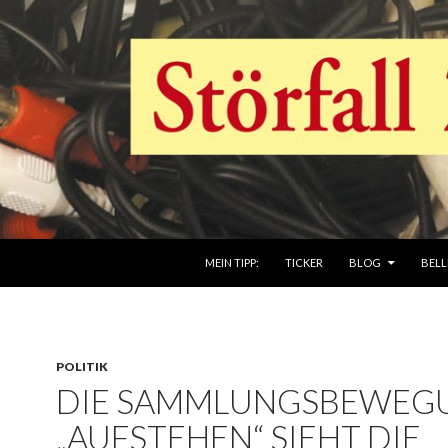
ZUM INHALT SPRINGEN
MEIN TIPP:
TICKER
BLOG
BELL
POLITIK
DIE SAMMLUNGSBEWEG
„AUFSTEHEN“ SIEHT DIE