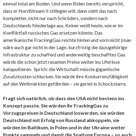
einmal total am Boden. Und wenn Biden bereits verspricht,
dass er NordStream II stillegen will, dann sieht das nach
kompletter, nicht nur nach Schröders, sondern nach
Deutschlands Niederlage aus. Keiner weiß heute, wie er im
Konfliktfall russisches Gas ersetzen könnte. Das
amerikanische FrackingGas reichte hinten und vorn nicht (man
wäre auch gar nicht in der Lage, kurzfristig die dazugehörige
Infrastruktur zu schaffen) und anderweitig beschafftes Gas
würde die schon jetzt rasanten Preise weiter ins Uferlose
katapultieren. Sprich: die Wirtschaft müsste gigantische
Zusatzkosten schlucken. Sie würde ihre Konkurrenzfähigkeit
auf den Weltmärkten gefährden – sie geriet in Schockstarre.
Fragt sich natürlich, ob dass den USA nicht bestens ins
Konzept passte. Sie würden ihr FrackingGas zu
Vorzugspreisen in Deutschland loswerden, sie würden
Deutschland mit Erfolg von Russland abkoppeln, sie
würden im Baltikum, in Polen und in der Ukraine weiter
Punkte sammeln und damit die Spaltung Europa – so auch