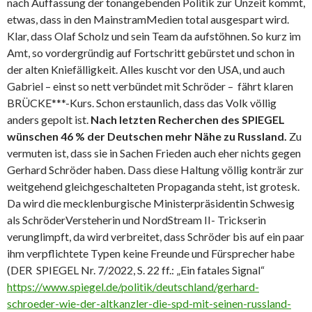
nach Auffassung der tonangebenden Politik zur Unzeit kommt,
etwas, dass in den MainstramMedien total ausgespart wird.
Klar, dass Olaf Scholz und sein Team da aufstöhnen. So kurz im
Amt, so vordergründig auf Fortschritt gebürstet und schon in
der alten Kniefälligkeit. Alles kuscht vor den USA, und auch
Gabriel – einst so nett verbündet mit Schröder – fährt klaren
BRÜCKE***-Kurs. Schon erstaunlich, dass das Volk völlig
anders gepolt ist.
Nach letzten Recherchen des SPIEGEL
wünschen 46 % der Deutschen mehr Nähe zu Russland.
Zu
vermuten ist, dass sie in Sachen Frieden auch eher nichts gegen
Gerhard Schröder haben. Dass diese Haltung völlig konträr zur
weitgehend gleichgeschalteten Propaganda steht, ist grotesk.
Da wird die mecklenburgische Ministerpräsidentin Schwesig
als SchröderVersteherin und NordStream II- Trickserin
verunglimpft, da wird verbreitet, dass Schröder bis auf ein paar
ihm verpflichtete Typen keine Freunde und Fürsprecher habe
(DER SPIEGEL Nr. 7/2022, S. 22 ff.: „Ein fatales Signal“
https://www.spiegel.de/politik/deutschland/gerhard-
schroeder-wie-der-altkanzler-die-spd-mit-seinen-russland-