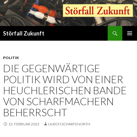
Suchen
Störfall Zukunft
ZUM
PRIMÄR
INHALT
MENÜ
SPRINGEN
POLITIK
DIE GEGENWÄRTIGE
POLITIK WIRD VON EINER
HEUCHLERISCHEN BANDE
VON SCHARFMACHERN
BEHERRSCHT
13. FEBRUAR 2022
ULRICH SCHARFENORTH