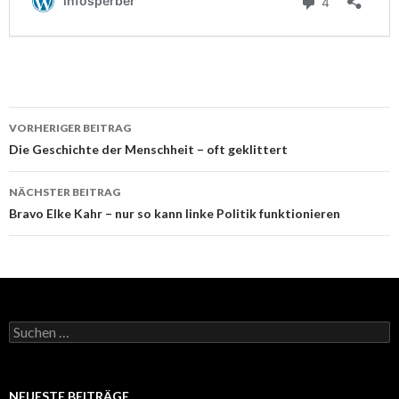
Beitrags-
VORHERIGER BEITRAG
Navigation
Die Geschichte der Menschheit – oft geklittert
NÄCHSTER BEITRAG
Bravo Elke Kahr – nur so kann linke Politik funktionieren
Suchen
nach:
NEUESTE BEITRÄGE