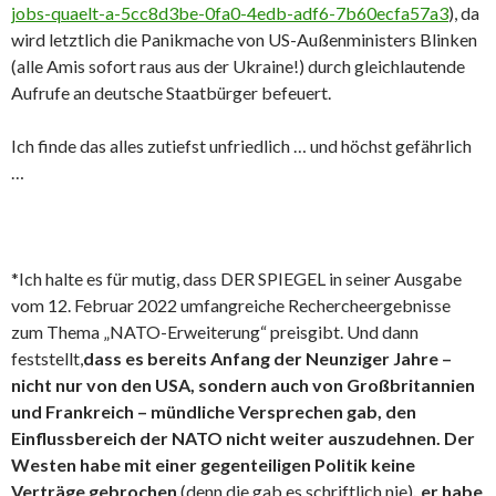
jobs-quaelt-a-5cc8d3be-0fa0-4edb-adf6-7b60ecfa57a3
), da
wird letztlich die Panikmache von US-Außenministers Blinken
(alle Amis sofort raus aus der Ukraine!) durch gleichlautende
Aufrufe an deutsche Staatbürger befeuert.
Ich finde das alles zutiefst unfriedlich … und höchst gefährlich
…
*Ich halte es für mutig, dass DER SPIEGEL in seiner Ausgabe
vom 12. Februar 2022 umfangreiche Rechercheergebnisse
zum Thema „NATO-Erweiterung“ preisgibt. Und dann
feststellt,
dass es bereits Anfang der Neunziger Jahre –
nicht nur von den USA, sondern auch von Großbritannien
und Frankreich – mündliche Versprechen gab, den
Einflussbereich der NATO nicht weiter auszudehnen. Der
Westen habe mit einer gegenteiligen Politik keine
Verträge gebrochen
(denn die gab es schriftlich nie)
, er habe