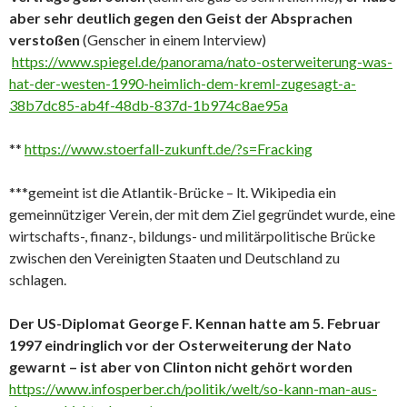
aber sehr deutlich gegen den Geist der Absprachen
verstoßen
(Genscher in einem Interview)
https://www.spiegel.de/panorama/nato-osterweiterung-was-
hat-der-westen-1990-heimlich-dem-kreml-zugesagt-a-
38b7dc85-ab4f-48db-837d-1b974c8ae95a
**
https://www.stoerfall-zukunft.de/?s=Fracking
***gemeint ist die Atlantik-Brücke – lt. Wikipedia ein
gemeinnütziger Verein, der mit dem Ziel gegründet wurde, eine
wirtschafts-, finanz-, bildungs- und militärpolitische Brücke
zwischen den Vereinigten Staaten und Deutschland zu
schlagen.
Der US-Diplomat George F. Kennan hatte am 5. Februar
1997 eindringlich vor der Osterweiterung der Nato
gewarnt – ist aber von Clinton nicht gehört worden
https://www.infosperber.ch/politik/welt/so-kann-man-aus-