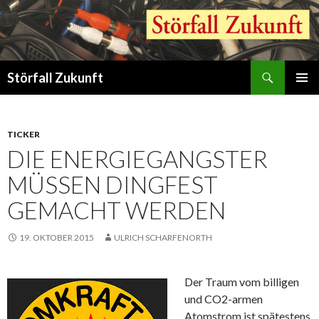
Suchen
Störfall Zukunft
ZUM
PRIMÄR
INHALT
MENÜ
SPRINGEN
TICKER
DIE ENERGIEGANGSTER
MÜSSEN DINGFEST
GEMACHT WERDEN
19. OKTOBER 2015
ULRICH SCHARFENORTH
Der Traum vom billigen
und CO2-armen
Atomstrom ist spätestens