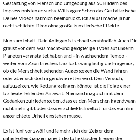
Gestaltung von Mensch und Umgebung aus 60 Bildern des
Impressionisten erwuchs. Will sagen: Schon das Gestalterische
Deines Videos hat mich beeindruckt. Ich selbst mache ja nur
recht schlichte Filme ohne große künstlerische Effekte.
Nun zum Inhalt: Dein Anliegen ist schnell verständlich. Auch Dir
graust vor dem, was macht-und geldgierige Typen auf unserm
Planeten veranstaltet haben und – in wachsendem Tempo –
weiter vom Zaun brechen. Das löst zwangläufig die Frage aus,
ob die Menschheit sehenden Auges gegen die Wand fahren
oder aber sich doch irgendwie retten wird. Dein Versuch,
aufzuzeigen, wie Rettung gelingen könnte, ist die Folge einer
bis heute fehlenden Antwort. Niemand mag sich mit dem
Gedanken zufrieden geben, dass es den Menschen irgendwann
nicht mehr gibt oder dass er schließlich selbst für das von ihm
angerichtete Unheil einstehen müsse.
Es ist fünf vor zwölf und je mehr sich der Zeiger dem
unheilvollen Ganzen nähert, desto hektischer kreisen die