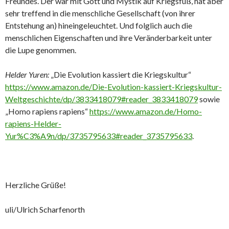
Freundes. Der war mit Gott und Mystik auf Kriegsfuß, hat aber
sehr treffend in die menschliche Gesellschaft (von ihrer
Entstehung an) hineingeleuchtet. Und folglich auch die
menschlichen Eigenschaften und ihre Veränderbarkeit unter
die Lupe genommen.
Helder Yuren:
„Die Evolution kassiert die Kriegskultur“
https://www.amazon.de/Die-Evolution-kassiert-Kriegskultur-
Weltgeschichte/dp/3833418079#reader_3833418079
sowie
„Homo rapiens rapiens“
https://www.amazon.de/Homo-
rapiens-Helder-
Yur%C3%A9n/dp/3735795633#reader_3735795633
.
Herzliche Grüße!
uli/Ulrich Scharfenorth