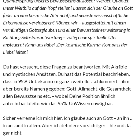
Quantensprung unseres Bewusstseins auslösen? Werden Quanten
unser Weltbild auf den Kopf stellen? Lassen sich der Glaube an Gott
(oder an eine kosmische Allmacht) und neueste wissenschaftliche
Erkenntnisse vereinbaren? Können wir – ausgestattet mit einem
vernünftigen Gottesglauben und einer Bewusstseinserweiterung in
Richtung Selbstverantwortung – völlig neue spirituelle Ufer
ansteuern? Kann uns dabei „Der kosmische Karma-Kompass der
Liebe“ leiten?
Du hast versucht, diese Fragen zu beantworten. Mit Akribie
und mystischen Ansätzen. Du hast das Potential beschrieben,
dass in 95% Unbekanntem ganz zweifellos schlummert – ihm
aber bereits Namen gegeben: Gott, Allmacht, die Gesamtheit
allen Bewusstseins etc. – wobei Deine Position ähnlich
anfechtbar bleibt wie das 95%-UnWissen unwägbar.
Sicher verrenne ich mich hier. Ich glaube auch an Gott – an ihn …
in uns und in allem. Aber ich definiere vorsichtiger – hie und da
gar nicht.