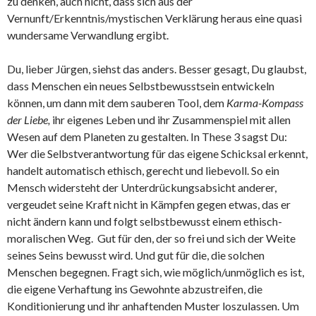
zu denken, auch nicht, dass sich aus der
Vernunft/Erkenntnis/mystischen Verklärung heraus eine quasi
wundersame Verwandlung ergibt.
Du, lieber Jürgen, siehst das anders. Besser gesagt, Du glaubst,
dass Menschen ein neues Selbstbewusstsein entwickeln
können, um dann mit dem sauberen Tool, dem
Karma-Kompass
der Liebe,
ihr eigenes Leben und ihr Zusammenspiel mit allen
Wesen auf dem Planeten zu gestalten. In These 3 sagst Du:
Wer die Selbstverantwortung für das eigene Schicksal erkennt,
handelt automatisch ethisch, gerecht und liebevoll. So ein
Mensch widersteht der Unterdrückungsabsicht anderer,
vergeudet seine Kraft nicht in Kämpfen gegen etwas, das er
nicht ändern kann und folgt selbstbewusst einem ethisch-
moralischen Weg. Gut für den, der so frei und sich der Weite
seines Seins bewusst wird. Und gut für die, die solchen
Menschen begegnen. Fragt sich, wie möglich/unmöglich es ist,
die eigene Verhaftung ins Gewohnte abzustreifen, die
Konditionierung und ihr anhaftenden Muster loszulassen. Um