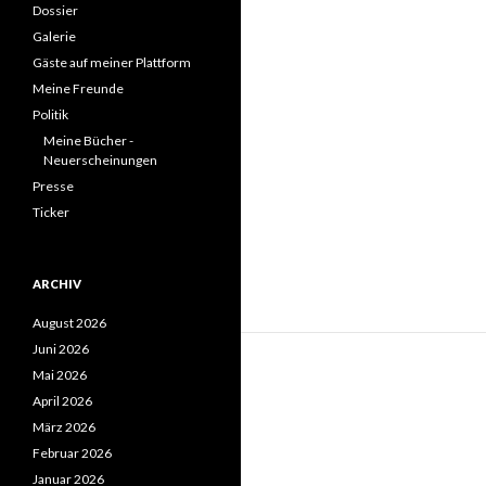
Dossier
Galerie
Gäste auf meiner Plattform
Meine Freunde
Politik
Meine Bücher -
Neuerscheinungen
Presse
Ticker
ARCHIV
August 2026
Juni 2026
Mai 2026
April 2026
März 2026
Februar 2026
Januar 2026