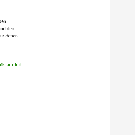
den
und den
nur denen
nik-am-leib-