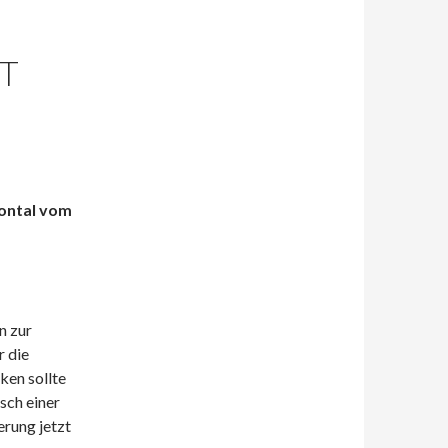
IT
rontal vom
n zur
r die
ken sollte
sch einer
erung jetzt