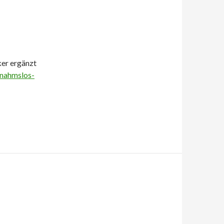
-
ker ergänzt
snahmslos-