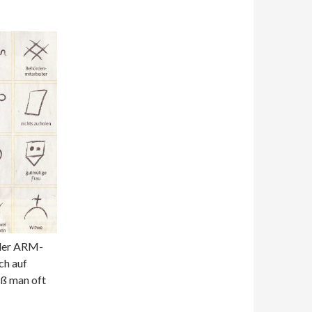
 der ARM-
ch auf
iß man oft