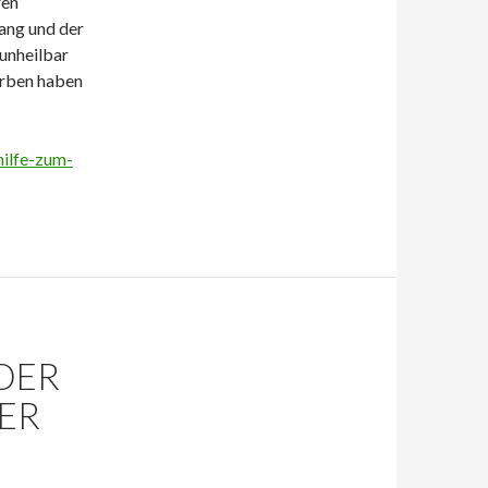
ren
ang und der
unheilbar
erben haben
hilfe-zum-
DER
PER