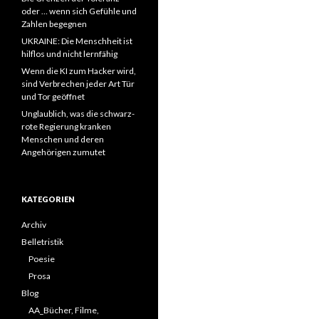
oder … wenn sich Gefühle und
Zahlen begegnen
UKRAINE: Die Menschheit ist
hilflos und nicht lernfähig
Wenn die KI zum Hacker wird,
sind Verbrechen jeder Art Tür
und Tor geöffnet
Unglaublich, was die schwarz-
rote Regierung kranken
Menschen und deren
Angehörigen zumutet
KATEGORIEN
Archiv
Belletristik
Poesie
Prosa
Blog
AA_Bücher, Filme,