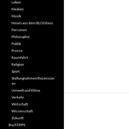
Leben
Medien
Musik
Neues aus dem BLOGhaus
Personen
Philosophie
Politik
Presse
Raumfahrt
Religion
Sport
Stellungnahmen/Rezension
en
Umwelt und Klima
Verkehr
Wirtschaft
Wissenschaft
Zukunft
BuchTIPPS