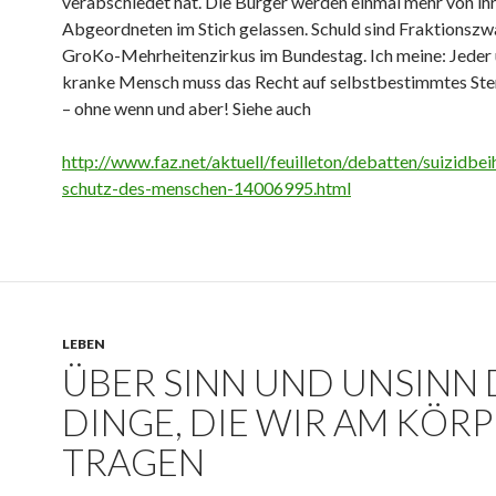
verabschiedet hat. Die Bürger werden einmal mehr von ih
Abgeordneten im Stich gelassen. Schuld sind Fraktionszw
GroKo-Mehrheitenzirkus im Bundestag. Ich meine: Jeder 
kranke Mensch muss das Recht auf selbstbestimmtes St
– ohne wenn und aber! Siehe auch
http://www.faz.net/aktuell/feuilleton/debatten/suizidbei
schutz-des-menschen-14006995.html
LEBEN
ÜBER SINN UND UNSINN 
DINGE, DIE WIR AM KÖR
TRAGEN