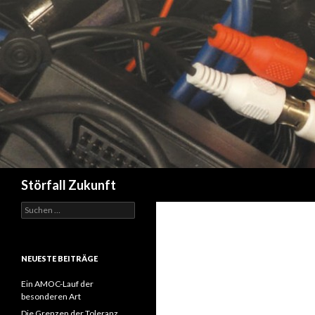
Suchen
Störfall Zukunft
Suchen
nach:
NEUESTE BEITRÄGE
Ein AMOC-Lauf der
besonderen Art
Die Grenzen der Toleranz