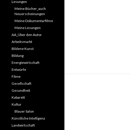
Lesungen
Meine Bücher_auch
Neuerscheinungen
Meine Dokumentarfilme
Meine Lesungen
AA_Über den Autor
Arbeitsmarkt
Bildene Kunst
Bildung
Energiewirtschaft
Entwürfe
Filme
Gesellschaft
Gesundheit
Kabarett
Kultur
Blauer Salon
Künstliche Intelligenz
Landwirtschaft