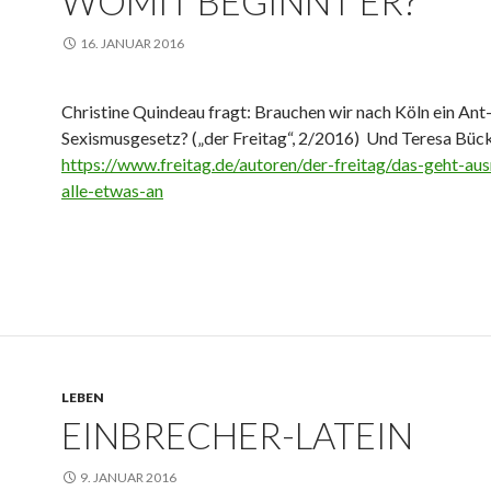
WOMIT BEGINNT ER?
16. JANUAR 2016
Christine Quindeau fragt: Brauchen wir nach Köln ein Ant
Sexismusgesetz? („der Freitag“, 2/2016) Und Teresa Büc
https://www.freitag.de/autoren/der-freitag/das-geht-au
alle-etwas-an
LEBEN
EINBRECHER-LATEIN
9. JANUAR 2016