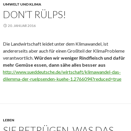
UMWELT UND KLIMA
DON’T RÜLPS!
20. JANUAR 2016
Die Landwirtschaft leidet unter dem Klimawandel, ist
andererseits aber auch für einen Großteil der KlimaProbleme
verantwortlich.
Würden wir weniger Rindfleisch und dafür
mehr Gemüse essen, dann sähe alles besser aus
http://www.sueddeutsche.de/wirtschaft/klimawandel-das-
dilemma-der-ruelpsenden-kuehe-1.2766094?reduced=true
LEBEN
SIE BETRÜGEN, WAS DAS