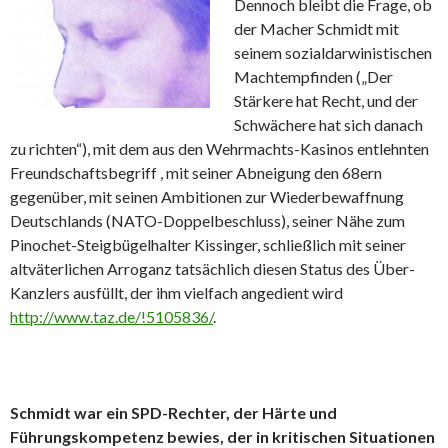
Dennoch bleibt die Frage, ob
der Macher Schmidt mit
seinem sozialdarwinistischen
Machtempfinden („Der
Stärkere hat Recht, und der
Schwächere hat sich danach
zu richten“), mit dem aus den Wehrmachts-Kasinos entlehnten
Freundschaftsbegriff , mit seiner Abneigung den 68ern
gegenüber, mit seinen Ambitionen zur Wiederbewaffnung
Deutschlands (NATO-Doppelbeschluss), seiner Nähe zum
Pinochet-Steigbügelhalter Kissinger, schließlich mit seiner
altväterlichen Arroganz tatsächlich diesen Status des Über-
Kanzlers ausfüllt, der ihm vielfach angedient wird
http://www.taz.de/!5105836/
.
Schmidt war ein SPD-Rechter, der Härte und
Führungskompetenz bewies, der in kritischen Situationen