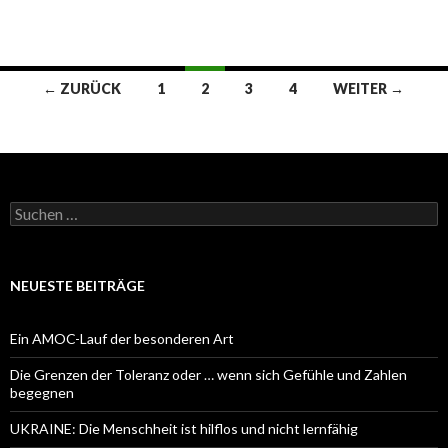
Beitrags-
← ZURÜCK
1
2
3
4
WEITER →
Navigation
Suchen
nach:
NEUESTE BEITRÄGE
Ein AMOC-Lauf der besonderen Art
Die Grenzen der Toleranz oder … wenn sich Gefühle und Zahlen
begegnen
UKRAINE: Die Menschheit ist hilflos und nicht lernfähig