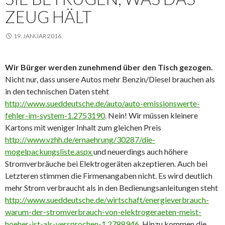
ZEUG HÄLT
19. JANUAR 2016
Wir Bürger werden zunehmend über den Tisch gezogen.
Nicht nur, dass unsere Autos mehr Benzin/Diesel brauchen als
in den technischen Daten steht
http://www.sueddeutsche.de/auto/auto-emissionswerte-
fehler-im-system-1.2753190
. Nein! Wir müssen kleinere
Kartons mit weniger Inhalt zum gleichen Preis
http://www.vzhh.de/ernaehrung/30287/die-
mogelpackungsliste.aspx
und neuerdings auch höhere
Stromverbräuche bei Elektrogeräten akzeptieren. Auch bei
Letzteren stimmen die Firmenangaben nicht. Es wird deutlich
mehr Strom verbraucht als in den Bedienungsanleitungen steht
http://www.sueddeutsche.de/wirtschaft/energieverbrauch-
warum-der-stromverbrauch-von-elektrogeraeten-meist-
hoeher-ist-als-versprochen-1.2788946
. Hinzu kommen die