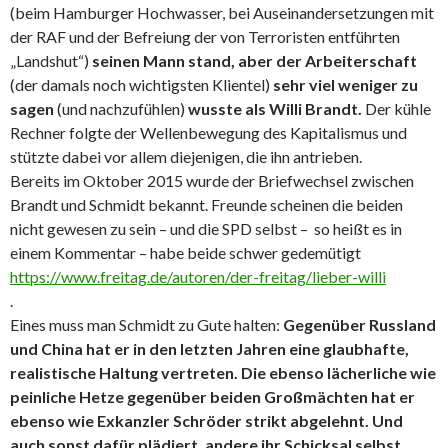
(beim Hamburger Hochwasser, bei Auseinandersetzungen mit
der RAF und der Befreiung der von Terroristen entführten
„Landshut“)
seinen Mann stand, aber der Arbeiterschaft
(der damals noch wichtigsten Klientel)
sehr viel weniger zu
sagen
(und nachzufühlen)
wusste als Willi Brandt.
Der kühle
Rechner folgte der Wellenbewegung des Kapitalismus und
stützte dabei vor allem diejenigen, die ihn antrieben.
Bereits im Oktober 2015 wurde der Briefwechsel zwischen
Brandt und Schmidt bekannt. Freunde scheinen die beiden
nicht gewesen zu sein – und die SPD selbst – so heißt es in
einem Kommentar – habe beide schwer gedemütigt
https://www.freitag.de/autoren/der-freitag/lieber-willi
.
Eines muss man Schmidt zu Gute halten:
Gegenüber Russland
und China hat er in den letzten Jahren eine glaubhafte,
realistische Haltung vertreten. Die ebenso lächerliche wie
peinliche Hetze gegenüber beiden Großmächten hat er
ebenso wie Exkanzler Schröder strikt abgelehnt. Und
auch sonst dafür plädiert, andere ihr Schicksal selbst