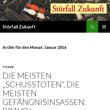
Suchen
Störfall Zukunft
ZUM
PRIMÄR
INHALT
MENÜ
SPRINGEN
Archiv für den Monat: Januar 2016
TICKER
DIE MEISTEN
„SCHUSSTOTEN“, DIE
MEISTEN
GEFÄNGNISINSASSEN.