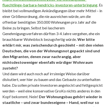
fluechtlinge-barbara-hendricks-investoren-unterbringung
. Es
bleibt bei vollmundigen Ankündigungen über mehr Mittel – in
einer Größenordnung, die nie ausreichen würde, um die
offenbar benötigten 350.000 Wohnungen pro Jahr auf die
Beine zu bringen. Selbst bei lascherem
Genehmigungsverfahren dürften 3-4 Jahre vergehen, ehe ein
brauchbarer Wohnblock bezugsfertig würde.
Wer bitte
erklärt mir, was zwischendurch geschieht – mit den vielen
Deutschen, die von der Wohnungsnot gepackt sind und
den Migranten, denen zwar nachrangig, aber
nichtsdestoweniger ebenfalls würdiger Wohnraum
zusteht?
Und dann wird auch noch auf irrsinnige Weise darüber
diskutiert, wer hier zu bauen und das Gebaute zu unterhalten
habe. Da sollen private Investoren angelockt und fettgespickt
werden – weil eine konservative GroKo nichts anderes in den
Kopf bekommt. Nein!
Der Wohnungsbau gehört wieder in
staatliche – und zwar bundeseigene – Hand, weil nur so