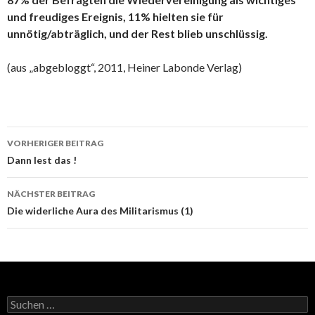
und freudiges Ereignis, 11% hielten sie für
unnötig/abträglich, und der Rest blieb unschlüssig.
(aus „abgebloggt“, 2011, Heiner Labonde Verlag)
Beitrags-
VORHERIGER BEITRAG
Navigation
Dann lest das !
NÄCHSTER BEITRAG
Die widerliche Aura des Militarismus (1)
Suchen
nach: