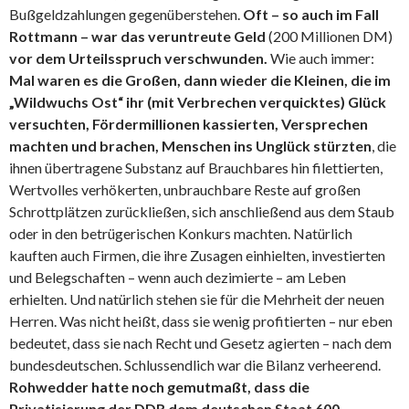
Bußgeldzahlungen gegenüberstehen.
Oft – so auch im Fall
Rottmann – war das veruntreute Geld
(200 Millionen DM)
vor dem Urteilsspruch verschwunden.
Wie auch immer:
Mal waren es die Großen, dann wieder die Kleinen, die im
„Wildwuchs Ost“ ihr (mit Verbrechen verquicktes) Glück
versuchten, Fördermillionen kassierten, Versprechen
machten und brachen, Menschen ins Unglück stürzten
, die
ihnen übertragene Substanz auf Brauchbares hin filettierten,
Wertvolles verhökerten, unbrauchbare Reste auf großen
Schrottplätzen zurückließen, sich anschließend aus dem Staub
oder in den betrügerischen Konkurs machten. Natürlich
kauften auch Firmen, die ihre Zusagen einhielten, investierten
und Belegschaften – wenn auch dezimierte – am Leben
erhielten. Und natürlich stehen sie für die Mehrheit der neuen
Herren. Was nicht heißt, dass sie wenig profitierten – nur eben
bedeutet, dass sie nach Recht und Gesetz agierten – nach dem
bundesdeutschen. Schlussendlich war die Bilanz verheerend.
Rohwedder hatte noch gemutmaßt, dass die
Privatisierung der DDR dem deutschen Staat 600