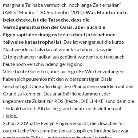
marginale Teilhabe vermutlich „noch lange Zeit erhalten“
(ARD/“Monitor“, 30. September 2010).
Was Monitor nicht
beleuchtete, ist die Tatsache, dass die
Vermögenssituation der Ossis, aber auch die
Eigenkapitaldeckung ostdeutscher Unternehmen
teilweise katastrophal ist
. Das ist weniger auf die kurze
Nachwendezeit als darauf zurück zu führen, dass die
Erfolgschancen radikal ausgedünnt wurden (s. o.) und auch
heute noch verschwindend gering sind.
Viele bunte Gazetten, aber auch große Wochenzeitungen
haben sich pausenlos mit den widerspenstigen Ossis
beschäftigt. Ohne allerdings den Phänomenen wirklich auf den
Grund zu kommen. Das unaufhörliche Jammern, der
ungebremste Zulauf zur PDS (heute „DIE LINKE“) und dann die
Undankbarkeit. All das liegt auch heute noch vielfach auf
Halde.
Schon 2009 hatte Evelyn Finger versucht, die Ursachen für
ostdeutsche Verstimmtheiten aufzuspüren. Ihre Analyse war –
zumindest in Teilen – gut nachzuvollziehen. Wörtlich