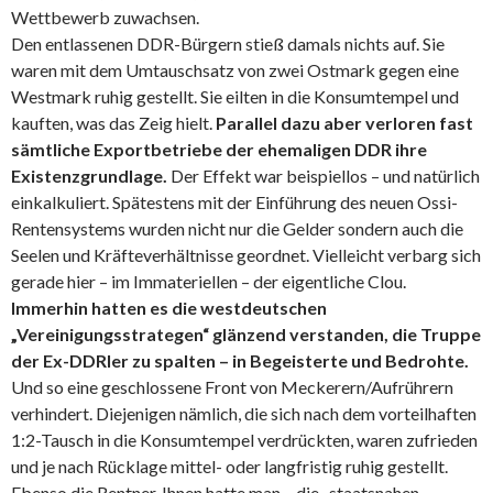
Wettbewerb zuwachsen.
Den entlassenen DDR-Bürgern stieß damals nichts auf. Sie
waren mit dem Umtauschsatz von zwei Ostmark gegen eine
Westmark ruhig gestellt. Sie eilten in die Konsumtempel und
kauften, was das Zeig hielt.
Parallel dazu aber verloren fast
sämtliche Exportbetriebe der ehemaligen DDR ihre
Existenzgrundlage.
Der Effekt war beispiellos – und natürlich
einkalkuliert. Spätestens mit der Einführung des neuen Ossi-
Rentensystems wurden nicht nur die Gelder sondern auch die
Seelen und Kräfteverhältnisse geordnet. Vielleicht verbarg sich
gerade hier – im Immateriellen – der eigentliche Clou.
Immerhin hatten es die westdeutschen
„Vereinigungsstrategen“ glänzend verstanden, die Truppe
der Ex-DDRler zu spalten – in Begeisterte und Bedrohte.
Und so eine geschlossene Front von Meckerern/Aufrührern
verhindert. Diejenigen nämlich, die sich nach dem vorteilhaften
1:2-Tausch in die Konsumtempel verdrückten, waren zufrieden
und je nach Rücklage mittel- oder langfristig ruhig gestellt.
Ebenso die Rentner. Ihnen hatte man – die „staatsnahen