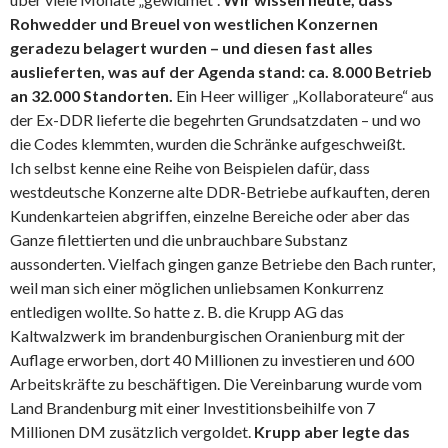
Rohwedder und Breuel von westlichen Konzernen
geradezu belagert wurden – und diesen fast alles
auslieferten, was auf der Agenda stand: ca. 8.000 Betrieb
an 32.000 Standorten.
Ein Heer williger „Kollaborateure“ aus
der Ex-DDR lieferte die begehrten Grundsatzdaten – und wo
die Codes klemmten, wurden die Schränke aufgeschweißt.
Ich selbst kenne eine Reihe von Beispielen dafür, dass
westdeutsche Konzerne alte DDR-Betriebe aufkauften, deren
Kundenkarteien abgriffen, einzelne Bereiche oder aber das
Ganze filettierten und die unbrauchbare Substanz
aussonderten. Vielfach gingen ganze Betriebe den Bach runter,
weil man sich einer möglichen unliebsamen Konkurrenz
entledigen wollte. So hatte z. B. die Krupp AG das
Kaltwalzwerk im brandenburgischen Oranienburg mit der
Auflage erworben, dort 40 Millionen zu investieren und 600
Arbeitskräfte zu beschäftigen. Die Vereinbarung wurde vom
Land Brandenburg mit einer Investitionsbeihilfe von 7
Millionen DM zusätzlich vergoldet.
Krupp aber legte das