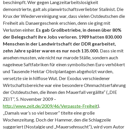
beschimpft. Wer gegen Langzeitarbeitslosigkeit
demonstrierte, galt als planwirtschaftsverliebter Stalinist. Die
Krux der Wiedervereinigung war, dass vielen Ostdeutschen die
Freiheit als Danaergeschenk erschien, denn sie ging mit
Verlusten einher.
Es gab Großbetriebe, in denen über 80%
der Belegschaft ihre Jobs verloren. 1989 hatten 830.000
Menschen in der Landwirtschaft der DDR gearbeitet,
zehn Jahre später waren es nur noch 135.000.
Dass sie mit
ansehen mussten, wie nicht nur marode Ställe, sondern auch
nagelneue Saftfabriken für einen symbolischen Euro verhökert
und Tausende Hektar Obstplantagen abgeholzt wurden,
versetzte sie in hilflose Wut. Der Exodus verschiedener
Wirtschaftsbereiche war eine besondere Ohnmachtserfahrung
der Ostdeutschen, die ihnen den Mauerfall vergällte“ („DIE
ZEIT“, 5. November 2009 –
http://www.zeit.de/2009/46/Verpasste-Freiheit
).
„Damals war’s so viel besser“ titelte eine große
Wochenzeitung. Doch der Hammer, den die Schlagzeile
suggeriert (Nostalgie und „Mauersehnsucht“), wird vom Autor