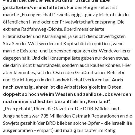
gestalteten/verunstalteten.
Für den Bürger selbst ist
manche „Errungenschaft“ zweitrangig – ganz gleich, ob sie der
öffentlichen Hand oder der Privatwirtschaft entsprang. Die
extreme Radfahrweg-Dichte, überdimensionierte
Erlebnisbäder und Kläranlagen, ja selbst die hochwertigsten
Straßen der Welt werden mit Kopfschütteln quittiert, wenn
man die Existenz- und Lebensbedingungen der Wendeverlierer
dagegen hält. Und die Konsumpaläste geben nur denen etwas,
die darin nicht traumtänzeln, sondern auch kaufen können. Hier
aber klemmt es, seit der Osten den Großteil seiner Betriebe
und Einrichtungen in der Landwirtschaft verloren hat.
Auch
nach zwanzig Jahren ist die Arbeitslosigkeit im Osten
doppelt so hoch wie im Westen und zahllose Jobs werden
noch immer schlechter bezahlt als im „Kernland“.
„Pech gehabt“, tönen die Gazetten. Die DDR-Mädels und -
Jungs haben zwar 735 Milliarden Ostmark Reparationen an die
Sowjets gezahlt (der BRD blieben solche Opfer – die Israelhilfe
ausgenommen – erspart) und mäßig bis tapfer im Käfig