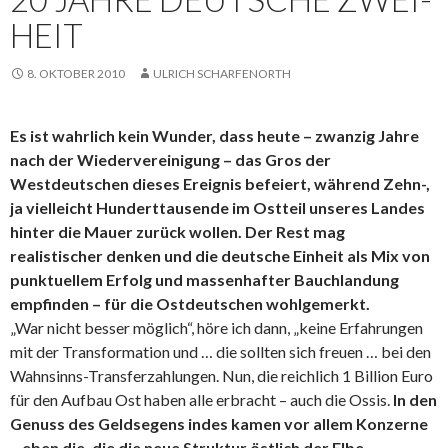
HEIT
8. OKTOBER 2010
ULRICH SCHARFENORTH
Es ist wahrlich kein Wunder, dass heute – zwanzig Jahre
nach der Wiedervereinigung – das Gros der
Westdeutschen dieses Ereignis befeiert, während Zehn-,
ja vielleicht Hunderttausende im Ostteil unseres Landes
hinter die Mauer zurück wollen. Der Rest mag
realistischer denken und die deutsche Einheit als Mix von
punktuellem Erfolg und massenhafter Bauchlandung
empfinden – für die Ostdeutschen wohlgemerkt.
„War nicht besser möglich“, höre ich dann, „keine Erfahrungen
mit der Transformation und … die sollten sich freuen … bei den
Wahnsinns-Transferzahlungen. Nun, die reichlich 1 Billion Euro
für den Aufbau Ost haben alle erbracht – auch die Ossis.
In den
Genuss des Geldsegens indes kamen vor allem Konzerne
– eben die, die die neue Struktur östlich der Elbe