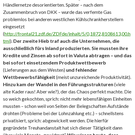
Händlernetze desorientierten. Später – nach dem
Zusammenbruch von DKK – wurde das verfemte Gas
problemlos bei anderen westlichen Kühlschrankherstellern
eingesetzt
(
http://frontal21.zdf.de/ZDFde/inhalt/5/0,1872,8108613,00.h
tml
).
Der zweite Hieb traf auch die Unternehmen, die
ausschließlich fürs Inland produzierten. Sie mussten ihre
Kredite und Zinsen ab sofort in Valuta abtragen – und das
bei sofort einsetzendem Produktwettbewerb
(Lieferungen aus dem Westen)
und fehlender
Wettbewerbsfähigkeit
(meist unzureichende Produktivität).
Hinzu kam der Wandel in den Führungsstrukturen
(viele
alte Kader raus! Aber wie?), der das Chaos perfekt machte. Die
so weich gekochten, sprich: nicht mehr lebensfähigen Einheiten
mussten – schon weil von Seiten der Belegschaften Aufstände
drohten (Probleme bei der Lohnzahlung etc.) – schnellstens
privatisiert, sprich: abgewickelt werden. Die hierfür
gegründete Treuhandanstalt hat sich dieser Tätigkeit dann
über viele Monate „gewidmet“.
Wir wissen heute, dass