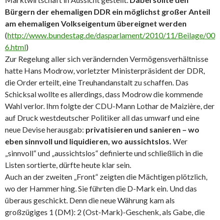
Bürgern der ehemaligen DDR ein möglichst großer Anteil
am ehemaligen Volkseigentum übereignet werden
(
http://www.bundestag.de/dasparlament/2010/11/Beilage/00
6.html
)
Zur Regelung aller sich verändernden Vermögensverhältnisse
hatte Hans Modrow, vorletzter Ministerpräsident der DDR,
die Order erteilt, eine Treuhandanstalt zu schaffen. Das
Schicksal wollte es allerdings, dass Modrow die kommende
Wahl verlor. Ihm folgte der CDU-Mann Lothar de Maizière, der
auf Druck westdeutscher Politiker all das umwarf und eine
neue Devise herausgab:
privatisieren und sanieren – wo
eben sinnvoll und liquidieren, wo aussichtslos.
Wer
„sinnvoll“ und „aussichtslos“ definierte und schließlich in die
Listen sortierte, dürfte heute klar sein.
Auch an der zweiten „Front“ zeigten die Mächtigen plötzlich,
wo der Hammer hing. Sie führten die D-Mark ein. Und das
überaus geschickt. Denn die neue Währung kam als
großzügiges 1 (DM): 2 (Ost-Mark)-Geschenk, als Gabe, die