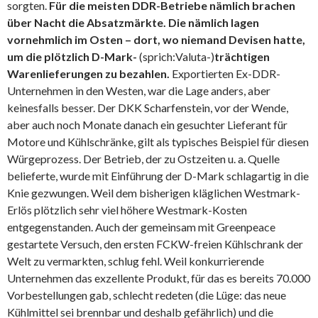
sorgten.
Für die meisten DDR-Betriebe nämlich brachen
über Nacht die Absatzmärkte. Die nämlich lagen
vornehmlich im Osten – dort, wo niemand Devisen hatte,
um die plötzlich D-Mark-
(sprich:Valuta-)
trächtigen
Warenlieferungen zu bezahlen.
Exportierten Ex-DDR-
Unternehmen in den Westen, war die Lage anders, aber
keinesfalls besser. Der DKK Scharfenstein, vor der Wende,
aber auch noch Monate danach ein gesuchter Lieferant für
Motore und Kühlschränke, gilt als typisches Beispiel für diesen
Würgeprozess. Der Betrieb, der zu Ostzeiten u. a. Quelle
belieferte, wurde mit Einführung der D-Mark schlagartig in die
Knie gezwungen. Weil dem bisherigen kläglichen Westmark-
Erlös plötzlich sehr viel höhere Westmark-Kosten
entgegenstanden. Auch der gemeinsam mit Greenpeace
gestartete Versuch, den ersten FCKW-freien Kühlschrank der
Welt zu vermarkten, schlug fehl. Weil konkurrierende
Unternehmen das exzellente Produkt, für das es bereits 70.000
Vorbestellungen gab, schlecht redeten (die Lüge: das neue
Kühlmittel sei brennbar und deshalb gefährlich) und die