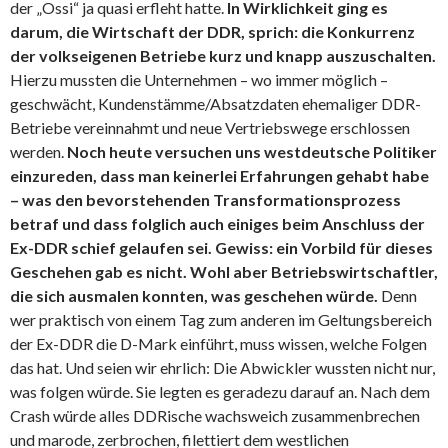
der „Ossi“ ja quasi erfleht hatte.
In Wirklichkeit ging es
darum, die Wirtschaft der DDR, sprich: die Konkurrenz
der volkseigenen Betriebe kurz und knapp auszuschalten.
Hierzu mussten die Unternehmen – wo immer möglich –
geschwächt, Kundenstämme/Absatzdaten ehemaliger DDR-
Betriebe vereinnahmt und neue Vertriebswege erschlossen
werden.
Noch heute versuchen uns westdeutsche Politiker
einzureden, dass man keinerlei Erfahrungen gehabt habe
– was den bevorstehenden Transformationsprozess
betraf und dass folglich auch einiges beim Anschluss der
Ex-DDR schief gelaufen sei. Gewiss: ein Vorbild für dieses
Geschehen gab es nicht. Wohl aber Betriebswirtschaftler,
die sich ausmalen konnten, was geschehen würde.
Denn
wer praktisch von einem Tag zum anderen im Geltungsbereich
der Ex-DDR die D-Mark einführt, muss wissen, welche Folgen
das hat. Und seien wir ehrlich: Die Abwickler wussten nicht nur,
was folgen würde. Sie legten es geradezu darauf an. Nach dem
Crash würde alles DDRische wachsweich zusammenbrechen
und marode, zerbrochen, filettiert dem westlichen