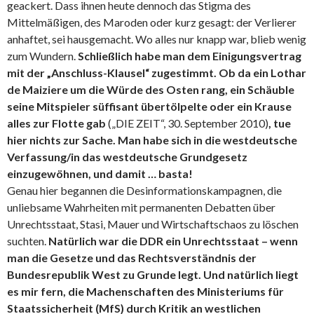
geackert. Dass ihnen heute dennoch das Stigma des
Mittelmäßigen, des Maroden oder kurz gesagt: der Verlierer
anhaftet, sei hausgemacht. Wo alles nur knapp war, blieb wenig
zum Wundern.
Schließlich habe man dem Einigungsvertrag
mit der „Anschluss-Klausel“ zugestimmt. Ob da ein Lothar
de Maiziere um die Würde des Osten rang, ein Schäuble
seine Mitspieler süffisant übertölpelte oder ein Krause
alles zur Flotte gab
(„DIE ZEIT“, 30. September 2010)
, tue
hier nichts zur Sache. Man habe sich in die westdeutsche
Verfassung/in das westdeutsche Grundgesetz
einzugewöhnen, und damit … basta!
Genau hier begannen die Desinformationskampagnen, die
unliebsame Wahrheiten mit permanenten Debatten über
Unrechtsstaat, Stasi, Mauer und Wirtschaftschaos zu löschen
suchten.
Natürlich war die DDR ein Unrechtsstaat – wenn
man die Gesetze und das Rechtsverständnis der
Bundesrepublik West zu Grunde legt.
Und natürlich liegt
es mir fern, die Machenschaften des Ministeriums für
Staatssicherheit (MfS) durch Kritik an westlichen