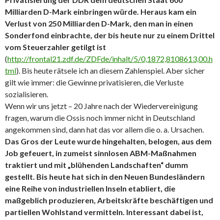
Milliarden D-Mark einbringen würde. Heraus kam ein
Verlust von 250 Milliarden D-Mark, den man in einen
Sonderfond einbrachte, der bis heute nur zu einem Drittel
vom Steuerzahler getilgt ist
(
http://frontal21.zdf.de/ZDFde/inhalt/5/0,1872,8108613,00.h
tml
). Bis heute rätsele ich an diesem Zahlenspiel. Aber sicher
gilt wie immer: die Gewinne privatisieren, die Verluste
sozialisieren.
Wenn wir uns jetzt – 20 Jahre nach der Wiedervereinigung
fragen, warum die Ossis noch immer nicht in Deutschland
angekommen sind, dann hat das vor allem die o. a. Ursachen.
Das Gros der Leute wurde hingehalten, belogen, aus dem
Job gefeuert, in zumeist sinnlosen ABM-Maßnahmen
traktiert und mit „blühenden Landschaften“ dumm
gestellt. Bis heute hat sich in den Neuen Bundesländern
eine Reihe von industriellen Inseln etabliert, die
maßgeblich produzieren, Arbeitskräfte beschäftigen und
partiellen Wohlstand vermitteln. Interessant dabei ist,