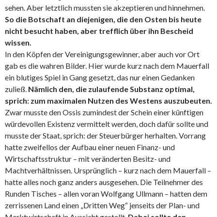
sehen. Aber letztlich mussten sie akzeptieren und hinnehmen.
So die Botschaft an diejenigen, die den Osten bis heute
nicht besucht haben, aber trefflich über ihn Bescheid
wissen.
In den Köpfen der Vereinigungsgewinner, aber auch vor Ort
gab es die wahren Bilder. Hier wurde kurz nach dem Mauerfall
ein blutiges Spiel in Gang gesetzt, das nur einen Gedanken
zuließ.
Nämlich den, die zulaufende Substanz optimal,
sprich: zum maximalen Nutzen des Westens auszubeuten.
Zwar musste den Ossis zumindest der Schein einer künftigen
würdevollen Existenz vermittelt werden, doch dafür sollte und
musste der Staat, sprich: der Steuerbürger herhalten. Vorrang
hatte zweifellos der Aufbau einer neuen Finanz- und
Wirtschaftsstruktur – mit veränderten Besitz- und
Machtverhältnissen. Ursprünglich – kurz nach dem Mauerfall –
hatte alles noch ganz anders ausgesehen. Die Teilnehmer des
Runden Tisches – allen voran Wolfgang Ullmann – hatten dem
zerrissenen Land einen „Dritten Weg“ jenseits der Plan- und
Marktwirtschaft in Aussicht gestellt.
Dabei sollte den