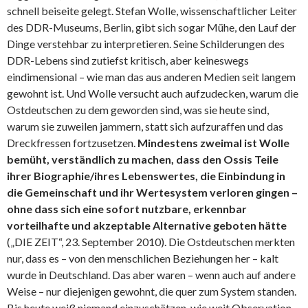
schnell beiseite gelegt. Stefan Wolle, wissenschaftlicher Leiter
des DDR-Museums, Berlin, gibt sich sogar Mühe, den Lauf der
Dinge verstehbar zu interpretieren. Seine Schilderungen des
DDR-Lebens sind zutiefst kritisch, aber keineswegs
eindimensional – wie man das aus anderen Medien seit langem
gewohnt ist. Und Wolle versucht auch aufzudecken, warum die
Ostdeutschen zu dem geworden sind, was sie heute sind,
warum sie zuweilen jammern, statt sich aufzuraffen und das
Dreckfressen fortzusetzen.
Mindestens zweimal ist Wolle
bemüht, verständlich zu machen, dass den Ossis Teile
ihrer Biographie/ihres Lebenswertes, die Einbindung in
die Gemeinschaft und ihr Wertesystem verloren gingen –
ohne dass sich eine sofort nutzbare, erkennbar
vorteilhafte und akzeptable Alternative geboten hätte
(„DIE ZEIT“, 23. September 2010). Die Ostdeutschen merkten
nur, dass es – von den menschlichen Beziehungen her – kalt
wurde in Deutschland. Das aber waren – wenn auch auf andere
Weise – nur diejenigen gewohnt, die quer zum System standen.
Bis heute weiß niemand einzuschätzen, wie weit Observation