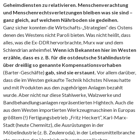
Geheimdiensten zu relativieren.
Menschenverachtung
und Menschenrechtsverletzungen bleiben was sie sind –
ganz gleich, auf welchem Nährboden sie gedeihen.
Ganz sicher konnten die Wirtschafts-„Strategien“ des Ostens
denen des Westens nicht Paroli bieten. Was nicht heißt, dass
alles, was die Ex-DDR hervorbrachte, Murx war und dem
Schlendrian anheimfiel.
Wenn ich Bekannten hier im Westen
erzähle, dass es z. B. für die ostdeutsche Stahlindustrie
über dreißig so genannte Kompensationsvorhaben
(Barter-Geschäfte)
gab, sind sie erstaunt.
Vor allem darüber,
dass die im Westen gekaufte Technik höchstes Niveau hatte
und mit Produkten aus den zugehörigen Anlagen bezahlt
wurde. Aber nicht nur diese Stahlwerke, Walzwerke und
Bandbehandlungsanlagen repräsentierten Hightech. Auch die
aus dem Westen importierten Werkzeugmaschinen in Europas
größtem (!) Fertigungsbetrieb „Fritz Heckert“, Karl-Marx-
Stadt (heute Chemnitz), die Ausrüstungen in der
Möbelindustrie (z. B. Zeulenroda), in der Lebensmittelbranche
etc. mussten den Vergleich mit westeuropäischen