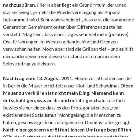
nachzuspüren.
Hierin aber liegt ein Grundirrtum, der umso
stärker wiegt, je mehr die Wiedervereinigung als Popanz
betrommelt wird. Sehr wahrscheinlich, dass erst die kommende
Generation Gemeinsamkeiten über Differenzen zu stellen
versteht. Mag sein, dass eines Tages sehr viel mehr (positive)
Ost-Erfahrungen im Westen gelandet sind und Grenzen
verwischen helfen. Noch aber sind die Gräben tief – und es hilft
niemandem, wenn wir diesen Umstand mit umarmendem
Selbstbetrug zukleistern.
Nachtrag vom 13. August 2011:
Heute vor 50 Jahren wurde
in Berlin die Mauer errichtet: unser Not- und Schandmal.
Diese
Mauer zu verklären ist nicht mein Ding. Niemand kann
entschuldigen, was an ihr und mir ihr geschah.
Letztlich
bewies sie nur eines: dass es den Protagonisten des „real
existierenden Sozialismus“ nicht gelang, die Menschen zu
halten, geschweige denn zu begeistern. Damit ist alles gesagt.
Nach einer gestern veröffentlichten Umfrage begrüßten
87% der Befragten die Wiedervereinigung als wichtiges