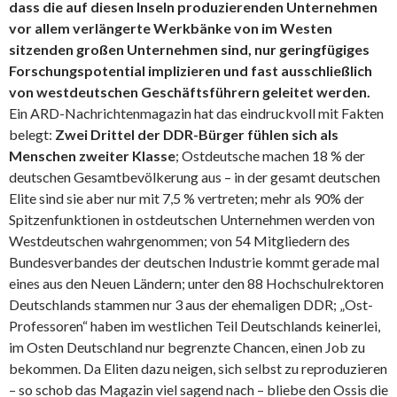
dass die auf diesen Inseln produzierenden Unternehmen
vor allem verlängerte Werkbänke von im Westen
sitzenden großen Unternehmen sind, nur geringfügiges
Forschungspotential implizieren und fast ausschließlich
von westdeutschen Geschäftsführern geleitet werden.
Ein ARD-Nachrichtenmagazin hat das eindruckvoll mit Fakten
belegt:
Zwei Drittel der DDR-Bürger fühlen sich als
Menschen zweiter Klasse
; Ostdeutsche machen 18 % der
deutschen Gesamtbevölkerung aus – in der gesamt deutschen
Elite sind sie aber nur mit 7,5 % vertreten; mehr als 90% der
Spitzenfunktionen in ostdeutschen Unternehmen werden von
Westdeutschen wahrgenommen; von 54 Mitgliedern des
Bundesverbandes der deutschen Industrie kommt gerade mal
eines aus den Neuen Ländern; unter den 88 Hochschulrektoren
Deutschlands stammen nur 3 aus der ehemaligen DDR; „Ost-
Professoren“ haben im westlichen Teil Deutschlands keinerlei,
im Osten Deutschland nur begrenzte Chancen, einen Job zu
bekommen. Da Eliten dazu neigen, sich selbst zu reproduzieren
– so schob das Magazin viel sagend nach – bliebe den Ossis die