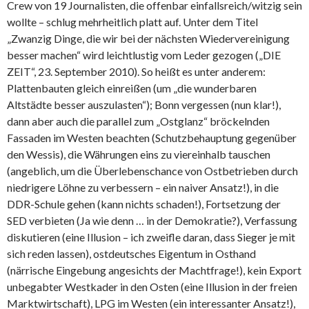
Crew von 19 Journalisten, die offenbar einfallsreich/witzig sein
wollte – schlug mehrheitlich platt auf. Unter dem Titel
„Zwanzig Dinge, die wir bei der nächsten Wiedervereinigung
besser machen“ wird leichtlustig vom Leder gezogen („DIE
ZEIT“, 23. September 2010). So heißt es unter anderem:
Plattenbauten gleich einreißen (um „die wunderbaren
Altstädte besser auszulasten“); Bonn vergessen (nun klar!),
dann aber auch die parallel zum „Ostglanz“ bröckelnden
Fassaden im Westen beachten (Schutzbehauptung gegenüber
den Wessis), die Währungen eins zu viereinhalb tauschen
(angeblich, um die Überlebenschance von Ostbetrieben durch
niedrigere Löhne zu verbessern – ein naiver Ansatz!), in die
DDR-Schule gehen (kann nichts schaden!), Fortsetzung der
SED verbieten (Ja wie denn … in der Demokratie?), Verfassung
diskutieren (eine Illusion – ich zweifle daran, dass Sieger je mit
sich reden lassen), ostdeutsches Eigentum in Osthand
(närrische Eingebung angesichts der Machtfrage!), kein Export
unbegabter Westkader in den Osten (eine Illusion in der freien
Marktwirtschaft), LPG im Westen (ein interessanter Ansatz!),