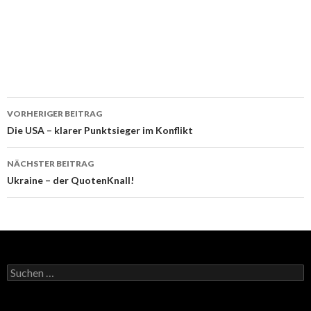
Beitrags-
VORHERIGER BEITRAG
Navigation
Die USA – klarer Punktsieger im Konflikt
NÄCHSTER BEITRAG
Ukraine – der QuotenKnall!
Suchen
nach: