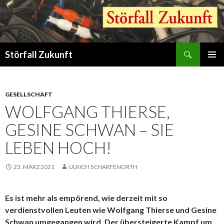
Suchen
Störfall Zukunft
ZUM
PRIMÄR
INHALT
MENÜ
SPRINGEN
GESELLSCHAFT
WOLFGANG THIERSE,
GESINE SCHWAN – SIE
LEBEN HOCH!
23. MÄRZ 2021
ULRICH SCHARFENORTH
Es ist mehr als empörend, wie derzeit mit so
verdienstvollen Leuten wie Wolfgang Thierse und Gesine
Schwan umgegangen wird. Der übersteigerte Kampf um