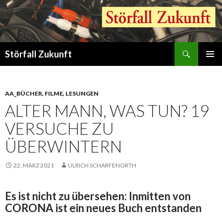
Suchen
Störfall Zukunft
ZUM
PRIMÄR
INHALT
MENÜ
SPRINGEN
AA_BÜCHER, FILME, LESUNGEN
ALTER MANN, WAS TUN? 19
VERSUCHE ZU
ÜBERWINTERN
22. MÄRZ 2021
ULRICH SCHARFENORTH
Es ist nicht zu übersehen: Inmitten von
CORONA ist ein neues Buch entstanden