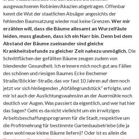
ausgewachsenen Robinien/Akazien abgetragen. Offenbar
kennt die Wut der staatlichen Absäger angesichts der
fehlenden Baumsatzung wieder mal keine Grenzen.
Wer mir
erzählen will, dass die Bäume allesamt an Wurzelfäule
leiden, muss glauben, dass ich ein Narr bin. Denn bei dem
Abstand der Bäume zueinander sind gleiche
Krankheitsbefunde zu gleicher Zeit nahezu unmöglich.
Die
Schnittflächen der gefällten Bäume zeugen zudem von
blendender Gesundheit. Ich erinnere mich noch gut ans Fällen
des schönen und riesigen Baumes Ecke Bechemer
Straße/Böckler-Straße, das vor fast 10 Jahren auf dem noch
jetzt vor sich hinliegenden „Abfällegrundstück“ erfolgte, und
mir ist auch der Auslichtungswahnsinn an der Auermühle noch
deutlich vor Augen. Was passiert da eigentlich, und wer hat hier
das Sagen? Geht es da nicht vielleicht um ein irrwitziges
Arbeitsbeschaffungsprogramm für die Stadt, respektive um
die Profitmehrung für bestimmte Gartenbaubetriebe (die ja
dann wohl neue kleine Bäume liefern)? Oder ist es allein die