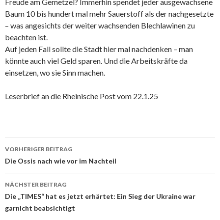
Freude am Gemetzel? Immerhin spendet jeder ausgewachsene
Baum 10 bis hundert mal mehr Sauerstoff als der nachgesetzte
– was angesichts der weiter wachsenden Blechlawinen zu
beachten ist.
Auf jeden Fall sollte die Stadt hier mal nachdenken – man
könnte auch viel Geld sparen. Und die Arbeitskräfte da
einsetzen, wo sie Sinn machen.
Leserbrief an die Rheinische Post vom 22.1.25
Beitrags-
VORHERIGER BEITRAG
Navigation
Die Ossis nach wie vor im Nachteil
NÄCHSTER BEITRAG
Die „TIMES“ hat es jetzt erhärtet: Ein Sieg der Ukraine war
garnicht beabsichtigt