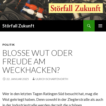
Suchen
Störfall Zukunft
ZUM
PRIMÄR
INHALT
MENÜ
SPRINGEN
POLITIK
BLOSSE WUT ODER F
REUDE AM W
ECKHACKEN?
22. JANUAR 2025
ULRICH SCHARFENORTH
Wer in den letzten Tagen Ratingen Süd besucht hat, mag die
Wut gekriegt haben. Denn sowohl in der Zieglerstraße als auch
in der Industriestraße werden derzeit die schönen