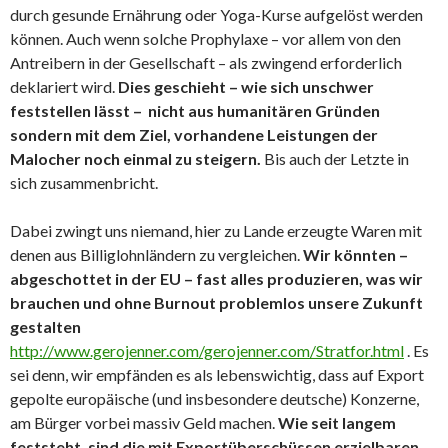
durch gesunde Ernährung oder Yoga-Kurse aufgelöst werden
können. Auch wenn solche Prophylaxe – vor allem von den
Antreibern in der Gesellschaft – als zwingend erforderlich
deklariert wird.
Dies geschieht – wie sich unschwer
feststellen lässt – nicht aus humanitären Gründen
sondern mit dem Ziel, vorhandene Leistungen der
Malocher noch einmal zu steigern.
Bis auch der Letzte in
sich zusammenbricht.
Dabei zwingt uns niemand, hier zu Lande erzeugte Waren mit
denen aus Billiglohnländern zu vergleichen.
Wir könnten –
abgeschottet in der EU – fast alles produzieren, was wir
brauchen und ohne Burnout problemlos unsere Zukunft
gestalten
http://www.gerojenner.com/gerojenner.com/Stratfor.html
. Es
sei denn, wir empfänden es als lebenswichtig, dass auf Export
gepolte europäische (und insbesondere deutsche) Konzerne,
am Bürger vorbei massiv Geld machen.
Wie seit langem
feststeht, sind die mit Exportüberschüssen erzielbaren