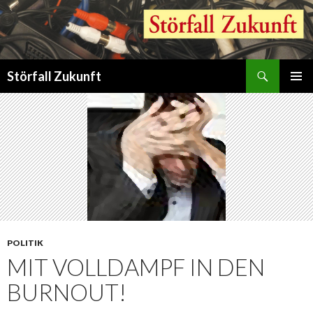
Suchen
Störfall Zukunft
ZUM
PRIMÄR
INHALT
MENÜ
SPRINGEN
POLITIK
MIT VOLLDAMPF IN DEN
BURNOUT!