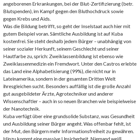
angeborenen Erkrankungen, bei der Blut-Zertifizierung (betr.
Blutspenden), im Kampf gegen den Bluthochdruck sowie
gegen Krebs und Aids.
Was die Bildung betrifft, so geht der Inselstaat auch hier mit
gutem Beispiel voran. Sämtliche Ausbildung ist auf Kuba
kostenfrei. Sie steht deshalb jedem Bürger – unabhängig von
seiner sozialer Herkunft, seinem Geschlecht und seiner
Hautfarbe zu, sprich: Zweiklassenbildung ist ebenso wie
Zweiklassenmedizin ein Fremdwort. Unter den Castros erlebte
das Land eine Alphabetisierung (99%), die nicht nur in
Lateinamerika, sondern in der gesamten Dritten Welt
ihresgleichen sucht. Besonders auffällig ist die große Anzahl
gut ausgebildeter Ärzte, Agrotechniker und anderer
Wissenschaftler – auch in so neuen Branchen wie beispielweise
der Nanotechnik.
Kuba verfügt über eine grundsolide Substanz, was Gesundheit
und Ausbildung seiner Bürger angeht. Was offenbar fehlt, ist
der Mut, den Bürgern mehr Informationsfreiheit zu gewähren.
Hinzu kommt eine massive Unsicherheit. Niemand weiß