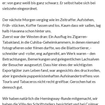
er: von ganz weiß bis ganz schwarz. Er selbst habe sich bei
siebzehn eingeordnet.
Der nächste Morgen verging wie im Zeitraffer. Aufstehen,
Früh- stücken, Koffer fassen und los. Kaum dass wir saßen, lag
halb Havanna schon hinter uns.
Zuerst war der Westen dran: Ein Ausflug ins Zigarren-
Tabakland, in die Cuhiba-Geheimkammern, in denen niemand
fotografieren oder filmen durfte, wo die Blattsortierer, -
schneider und -roller, eng aufgereiht, am Werk waren – den
Betrachtungen, Bemerkungen und gelegentlichen Lachsalven
der Besucher ausgesetzt. Dass hier eines der wichtigsten
Exportgüter zum Leben fand, war angesichts des druckvollen,
aber irgendwie puppenkistenhaften Aufeinandertreffens von
Touris und Tabaceros nicht recht greifbar. Gerochen hat es
dennoch gut.
Wir haben natürlich die Hemingway-Runde mitgemacht, wir
haben die Villa des Schriftstellers besichtigt und bei Cojímar