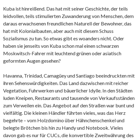
Kuba ist hinreißend. Das hat mit seiner Geschichte, der teils
leidvollen, teils stimulierten Zuwanderung von Menschen, dem
daraus erwachsenen freundlichen Naturell der Bewohner, das
hat mit Kolonialbauten, aber auch mit diesem Schuss
Sozialismus zu tun. So etwas gibt es woanders nicht. Oder
haben sie jenseits von Kuba schon mal einen schwarzen
Moskwitsch-Fahrer mit leuchtend grünen oder asiatisch
geformten Augen gesehen?
Havanna, Trinidad, Camagüey und Santiago beeindruckten mit
ihren Sehenswürdigkeiten. Das Land dazwischen mit reicher
Vegetation, Fuhrwerken und bäuerlicher Idylle. In den Städten
luden Kneipen, Restaurants und tausende von Verkaufsständen
zum Verweilen ein. Das Angebot auf den Straßen war bunt und
vielfältig. Die kleinen Händler führten vieles, was das Herz
begehrte – vom Holzdomino über Hähnchenschenkel und
belegte Brötchen bis hin zu Handy und Notebook. Vieles
davon gab es nur für CUCs, die konvertible Zweitwährung des