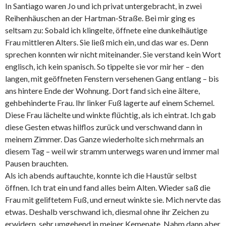
In Santiago waren Jo und ich privat untergebracht, in zwei
Reihenhäuschen an der Hartman-Straße. Bei mir ging es
seltsam zu: Sobald ich klingelte, öffnete eine dunkelhäutige
Frau mittleren Alters. Sie ließ mich ein, und das war es. Denn
sprechen konnten wir nicht miteinander. Sie verstand kein Wort
englisch, ich kein spanisch. So tippelte sie vor mir her – den
langen, mit geöffneten Fenstern versehenen Gang entlang – bis
ans hintere Ende der Wohnung. Dort fand sich eine ältere,
gehbehinderte Frau. Ihr linker Fuß lagerte auf einem Schemel.
Diese Frau lächelte und winkte flüchtig, als ich eintrat. Ich gab
diese Gesten etwas hilflos zurück und verschwand dann in
meinem Zimmer. Das Ganze wiederholte sich mehrmals an
diesem Tag – weil wir stramm unterwegs waren und immer mal
Pausen brauchten.
Als ich abends auftauchte, konnte ich die Haustür selbst
öffnen. Ich trat ein und fand alles beim Alten. Wieder saß die
Frau mit geliftetem Fuß, und erneut winkte sie. Mich nervte das
etwas. Deshalb verschwand ich, diesmal ohne ihr Zeichen zu
erwidern, sehr umgehend in meiner Kemenate. Nahm dann aber