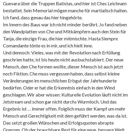
Guevara über die Truppen Batistas, und hier ist Ches Leichnam
bestattet. Sein Memorial mögen manche für martialisch halten.
Ich fand, dass genau das hier hingehörte.
Im Innern des Baus war ich nicht minder berührt. Jo fand neben
den Wandplatten von Che und Mitkämpfern auch den Stein für
Tanja, die einzige Frau, die hier mitmischte. Hasta Siempre
Comandante tönte es in mir, und ich hielt inne.
Und dennoch: Vieles, was mit der Revolution nach Erfüllung
geschrien hatte, ist bis heute nicht ausbuchstabiert. Der neue
Mensch, den Che formen wollte, dieser Mensch ist auch jetzt
noch Fiktion. Che muss vergessen haben, dass selbst kleine
Veränderungen im menschlichen Erbgut der Jahrhunderte
bedürfen. Oder er hat die Erkenntnis einfach in den Wind
geschlagen. Wir aber wissen: Kulturelle Evolution läuft nicht im
Jetstream und schon gar nicht durchs Wurmloch. Und das
Ergebnis ist … immer offen. Folglich muss der Kampf um mehr
Mensch und Gerechtigkeit mit dem geführt werden, was da ist.
Das setzt großen Wünschen und Erfolgsquoten abrupte
Grenzen. Ob der brauchbare Rest für eine neue, bessere Welt