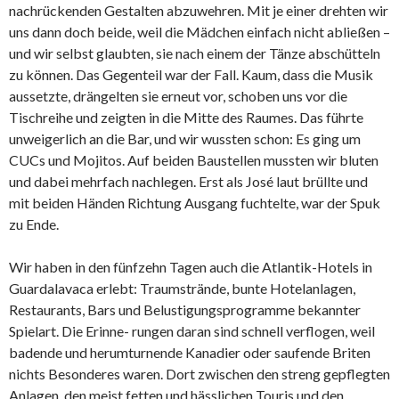
nachrückenden Gestalten abzuwehren. Mit je einer drehten wir
uns dann doch beide, weil die Mädchen einfach nicht abließen –
und wir selbst glaubten, sie nach einem der Tänze abschütteln
zu können. Das Gegenteil war der Fall. Kaum, dass die Musik
aussetzte, drängelten sie erneut vor, schoben uns vor die
Tischreihe und zeigten in die Mitte des Raumes. Das führte
unweigerlich an die Bar, und wir wussten schon: Es ging um
CUCs und Mojitos. Auf beiden Baustellen mussten wir bluten
und dabei mehrfach nachlegen. Erst als José laut brüllte und
mit beiden Händen Richtung Ausgang fuchtelte, war der Spuk
zu Ende.
Wir haben in den fünfzehn Tagen auch die Atlantik-Hotels in
Guardalavaca erlebt: Traumstrände, bunte Hotelanlagen,
Restaurants, Bars und Belustigungsprogramme bekannter
Spielart. Die Erinne- rungen daran sind schnell verflogen, weil
badende und herumturnende Kanadier oder saufende Briten
nichts Besonderes waren. Dort zwischen den streng gepflegten
Anlagen, den meist fetten und hässlichen Touris und den