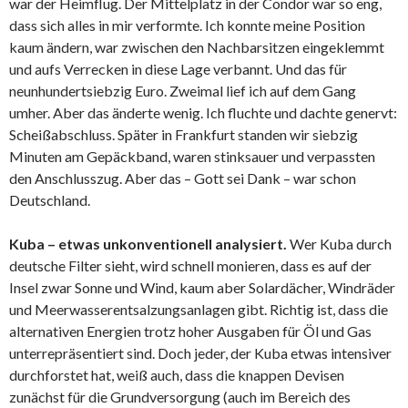
war der Heimflug. Der Mittelplatz in der Condor war so eng,
dass sich alles in mir verformte. Ich konnte meine Position
kaum ändern, war zwischen den Nachbarsitzen eingeklemmt
und aufs Verrecken in diese Lage verbannt. Und das für
neunhundertsiebzig Euro. Zweimal lief ich auf dem Gang
umher. Aber das änderte wenig. Ich fluchte und dachte genervt:
Scheißabschluss. Später in Frankfurt standen wir siebzig
Minuten am Gepäckband, waren stinksauer und verpassten
den Anschlusszug. Aber das – Gott sei Dank – war schon
Deutschland.
Kuba – etwas unkonventionell analysiert.
Wer Kuba durch
deutsche Filter sieht, wird schnell monieren, dass es auf der
Insel zwar Sonne und Wind, kaum aber Solardächer, Windräder
und Meerwasserentsalzungsanlagen gibt. Richtig ist, dass die
alternativen Energien trotz hoher Ausgaben für Öl und Gas
unterrepräsentiert sind. Doch jeder, der Kuba etwas intensiver
durchforstet hat, weiß auch, dass die knappen Devisen
zunächst für die Grundversorgung (auch im Bereich des