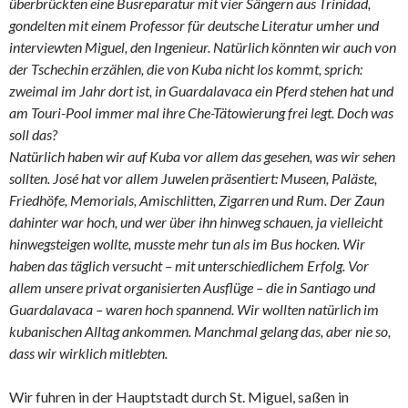
überbrückten eine Busreparatur mit vier Sängern aus Trinidad,
gondelten mit einem Professor für deutsche Literatur umher und
interviewten Miguel, den Ingenieur. Natürlich könnten wir auch von
der Tschechin erzählen, die von Kuba nicht los kommt, sprich:
zweimal im Jahr dort ist, in Guardalavaca ein Pferd stehen hat und
am Touri-Pool immer mal ihre Che-Tätowierung frei legt. Doch was
soll das?
Natürlich haben wir auf Kuba vor allem das gesehen, was wir sehen
sollten. José hat vor allem Juwelen präsentiert: Museen, Paläste,
Friedhöfe, Memorials, Amischlitten, Zigarren und Rum. Der Zaun
dahinter war hoch, und wer über ihn hinweg schauen, ja vielleicht
hinwegsteigen wollte, musste mehr tun als im Bus hocken. Wir
haben das täglich versucht – mit unterschiedlichem Erfolg. Vor
allem unsere privat organisierten Ausflüge – die in Santiago und
Guardalavaca – waren hoch spannend. Wir wollten natürlich im
kubanischen Alltag ankommen. Manchmal gelang das, aber nie so,
dass wir wirklich mitlebten.
Wir fuhren in der Hauptstadt durch St. Miguel, saßen in