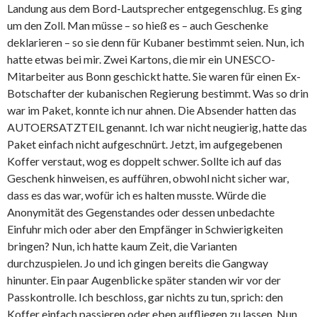
Landung aus dem Bord-Lautsprecher entgegenschlug. Es ging
um den Zoll. Man müsse – so hieß es – auch Geschenke
deklarieren – so sie denn für Kubaner bestimmt seien. Nun, ich
hatte etwas bei mir. Zwei Kartons, die mir ein UNESCO-
Mitarbeiter aus Bonn geschickt hatte. Sie waren für einen Ex-
Botschafter der kubanischen Regierung bestimmt. Was so drin
war im Paket, konnte ich nur ahnen. Die Absender hatten das
AUTOERSATZTEIL genannt. Ich war nicht neugierig, hatte das
Paket einfach nicht aufgeschnürt. Jetzt, im aufgegebenen
Koffer verstaut, wog es doppelt schwer. Sollte ich auf das
Geschenk hinweisen, es aufführen, obwohl nicht sicher war,
dass es das war, wofür ich es halten musste. Würde die
Anonymität des Gegenstandes oder dessen unbedachte
Einfuhr mich oder aber den Empfänger in Schwierigkeiten
bringen? Nun, ich hatte kaum Zeit, die Varianten
durchzuspielen. Jo und ich gingen bereits die Gangway
hinunter. Ein paar Augenblicke später standen wir vor der
Passkontrolle. Ich beschloss, gar nichts zu tun, sprich: den
Koffer einfach passieren oder eben auffliegen zu lassen. Nun,