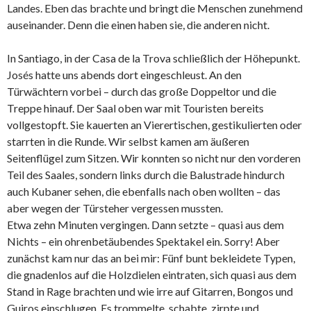
Landes. Eben das brachte und bringt die Menschen zunehmend
auseinander. Denn die einen haben sie, die anderen nicht.
In Santiago, in der Casa de la Trova schließlich der Höhepunkt.
Josés hatte uns abends dort eingeschleust. An den
Türwächtern vorbei – durch das große Doppeltor und die
Treppe hinauf. Der Saal oben war mit Touristen bereits
vollgestopft. Sie kauerten an Vierertischen, gestikulierten oder
starrten in die Runde. Wir selbst kamen am äußeren
Seitenflügel zum Sitzen. Wir konnten so nicht nur den vorderen
Teil des Saales, sondern links durch die Balustrade hindurch
auch Kubaner sehen, die ebenfalls nach oben wollten – das
aber wegen der Türsteher vergessen mussten.
Etwa zehn Minuten vergingen. Dann setzte – quasi aus dem
Nichts – ein ohrenbetäubendes Spektakel ein. Sorry! Aber
zunächst kam nur das an bei mir: Fünf bunt bekleidete Typen,
die gnadenlos auf die Holzdielen eintraten, sich quasi aus dem
Stand in Rage brachten und wie irre auf Gitarren, Bongos und
Guiros einschlugen. Es trommelte, schabte, zirpte und