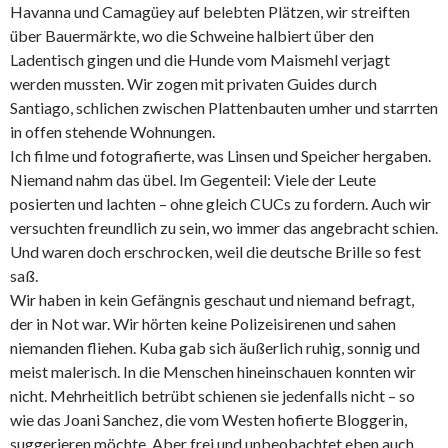
Havanna und Camagüey auf belebten Plätzen, wir streiften
über Bauermärkte, wo die Schweine halbiert über den
Ladentisch gingen und die Hunde vom Maismehl verjagt
werden mussten. Wir zogen mit privaten Guides durch
Santiago, schlichen zwischen Plattenbauten umher und starrten
in offen stehende Wohnungen.
Ich filme und fotografierte, was Linsen und Speicher hergaben.
Niemand nahm das übel. Im Gegenteil: Viele der Leute
posierten und lachten – ohne gleich CUCs zu fordern. Auch wir
versuchten freundlich zu sein, wo immer das angebracht schien.
Und waren doch erschrocken, weil die deutsche Brille so fest
saß.
Wir haben in kein Gefängnis geschaut und niemand befragt,
der in Not war. Wir hörten keine Polizeisirenen und sahen
niemanden fliehen. Kuba gab sich äußerlich ruhig, sonnig und
meist malerisch. In die Menschen hineinschauen konnten wir
nicht. Mehrheitlich betrübt schienen sie jedenfalls nicht – so
wie das Joani Sanchez, die vom Westen hofierte Bloggerin,
suggerieren möchte. Aber frei und unbeobachtet eben auch