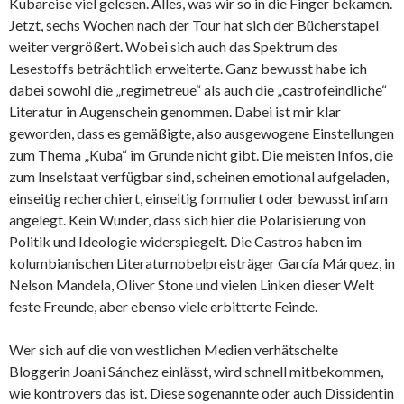
Kubareise viel gelesen. Alles, was wir so in die Finger bekamen.
Jetzt, sechs Wochen nach der Tour hat sich der Bücherstapel
weiter vergrößert. Wobei sich auch das Spektrum des
Lesestoffs beträchtlich erweiterte. Ganz bewusst habe ich
dabei sowohl die „regimetreue“ als auch die „castrofeindliche“
Literatur in Augenschein genommen. Dabei ist mir klar
geworden, dass es gemäßigte, also ausgewogene Einstellungen
zum Thema „Kuba“ im Grunde nicht gibt. Die meisten Infos, die
zum Inselstaat verfügbar sind, scheinen emotional aufgeladen,
einseitig recherchiert, einseitig formuliert oder bewusst infam
angelegt. Kein Wunder, dass sich hier die Polarisierung von
Politik und Ideologie widerspiegelt. Die Castros haben im
kolumbianischen Literaturnobelpreisträger García Márquez, in
Nelson Mandela, Oliver Stone und vielen Linken dieser Welt
feste Freunde, aber ebenso viele erbitterte Feinde.
Wer sich auf die von westlichen Medien verhätschelte
Bloggerin Joani Sánchez einlässt, wird schnell mitbekommen,
wie kontrovers das ist. Diese sogenannte oder auch Dissidentin