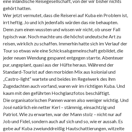
eine inländische Reisegesellschaft, von der wir bisher nichts
gehört hatten.
Wer jetzt vermutet, dass die Reiserei auf Kuba ein Problem ist,
irrt heftig. Jo und ich jedenfalls würden das nie behaupten.
Denn zum einen wussten und wissen wir nicht, ob unser Fall
typisch war. Noch machte uns die höchst undeutsche Art zu
reisen, wirklich zu schaffen. Immerhin hatte sich im Verlauf der
Tour so etwas wie eine Schicksalsgemeinschaft gebildet, die
jeder neuen Wendung gespannt entgegen starrte. Abenteuer
pur, ungeplant, quasi aus der Hüfte heraus. Während der
Standard-Tourist auf den morbiden Mix aus kolonial und
„Castro-light“ wartete und beides im Regelwerk des ihm
Zugedachten auch vorfand, waren wir im richtigen Kuba. Und
kaum mit den geführten Hochglanzfotos beschäftigt.
Die organisatorischen Pannen waren also weniger wichtig. Und
José natürlich ein netter Kerl – stämmig, einsachtzig und
Patriot. Wie zu erwarten, war der Mann stolz – nicht nur auf
Job und Fidel, sondern auch auf sich und so, wie er aussah. Es
gebe auf Kuba zweiunddreißig Hautschattierungen, witzelte