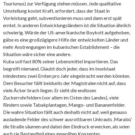
Tourismus) zur Verfügung stehen müssen. Jede qualitative
Umstellung kostet Kraft, erfordert, dass der Staat in
Vorleistung geht, subventionieren muss und dann erst spät
erntet. In anderen Entwicklungsländern ist die Situation ähnlich
schwierig. Würde der US-amerikanische Boykott aufgehoben,
gäbe es eine großzügigere Hilfe der entwickelten Länder und
mehr Anstrengungen im kubanischen Establishment – die
Situation wäre sicher eine andere.
Kuba soll fast 80% seiner Lebensmittel importieren. Das
begreift niemand. Glaubt doch jeder, dass im Inselstaat
mindestens zwei Ernten pro Jahr eingebracht werden könnten.
Dem Besucher fällt beidseits der Magistralen nicht auf, dass
viele Äcker brach liegen. Er sieht die endlosen
Zuckerrohrfeldern (vor allem im Osten des Landes), viele
Rindern sowie Tabakplantagen, Mango- und Bananenfelder.
Die wahre Situation fällt auch deshalb nicht auf, weil genauso
ausladende Felder des schwer ausrottbaren Unkrauts ‚Marabú’
die Straße säumen und dabei den Eindruck erwecken, als seien
auch sie Bestandteil eines gewollten Konzeptes.