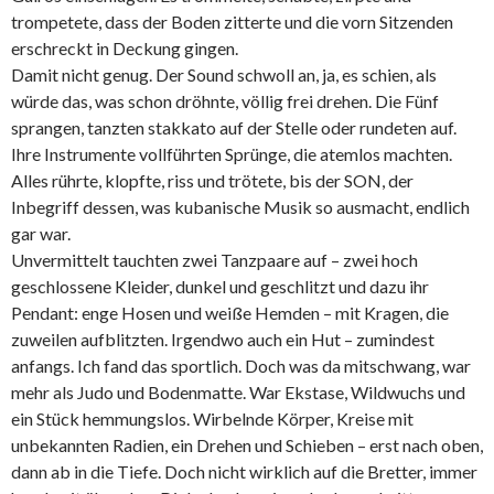
trompetete, dass der Boden zitterte und die vorn Sitzenden
erschreckt in Deckung gingen.
Damit nicht genug. Der Sound schwoll an, ja, es schien, als
würde das, was schon dröhnte, völlig frei drehen. Die Fünf
sprangen, tanzten stakkato auf der Stelle oder rundeten auf.
Ihre Instrumente vollführten Sprünge, die atemlos machten.
Alles rührte, klopfte, riss und trötete, bis der SON, der
Inbegriff dessen, was kubanische Musik so ausmacht, endlich
gar war.
Unvermittelt tauchten zwei Tanzpaare auf – zwei hoch
geschlossene Kleider, dunkel und geschlitzt und dazu ihr
Pendant: enge Hosen und weiße Hemden – mit Kragen, die
zuweilen aufblitzten. Irgendwo auch ein Hut – zumindest
anfangs. Ich fand das sportlich. Doch was da mitschwang, war
mehr als Judo und Bodenmatte. War Ekstase, Wildwuchs und
ein Stück hemmungslos. Wirbelnde Körper, Kreise mit
unbekannten Radien, ein Drehen und Schieben – erst nach oben,
dann ab in die Tiefe. Doch nicht wirklich auf die Bretter, immer